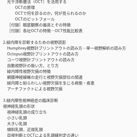
光干渉断層法（OCT）を活用する
OCTの原理
OCTで何を診るのか，何が見られるのか
OCTのピットフォール
［付録］眼底観察の器具とその特徴
［付録］各社OCTの特徴—OCT性能比較表
2.緑内障を診断するための視野読影
Humphrey視野計プリントアウトの読み方—単一視野解析の読み方
Octopus視野計プリントアウトの読み方
コーワ視野計プリントアウトの読み方
自動視野計の扱い方，とり方
緑内障性視野欠損の特徴
網膜神経線維の走行と視野欠損部位の関連
緑内障と紛らわしい視野欠損を生じる病態・疾患
アーチファクトによる視野欠損
3.緑内障性視神経症の臨床診断
視神経乳頭の形状
視神経乳頭の成り立ち
小さい乳頭
大きい乳頭
傾斜乳頭，近視乳頭
目視判断とOCTによる乳頭縁判定の違い