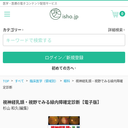
医学・医療の電子コンテンツ配信サービス
0
カテゴリー
詳細検索
ログイン／新規登録
初めての方へ
TOP
すべて
臨床医学（領域別）
眼科
視神経乳頭・視野でみる緑内障確
定診断
視神経乳頭・視野でみる緑内障確定診断【電子版】
杉山 和久(編集)