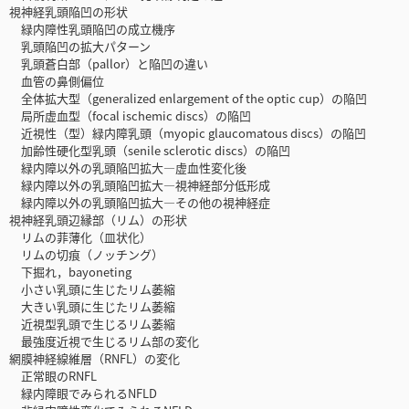
視神経乳頭陥凹の形状
緑内障性乳頭陥凹の成立機序
乳頭陥凹の拡大パターン
乳頭蒼白部（pallor）と陥凹の違い
血管の鼻側偏位
全体拡大型（generalized enlargement of the optic cup）の陥凹
局所虚血型（focal ischemic discs）の陥凹
近視性（型）緑内障乳頭（myopic glaucomatous discs）の陥凹
加齢性硬化型乳頭（senile sclerotic discs）の陥凹
緑内障以外の乳頭陥凹拡大—虚血性変化後
緑内障以外の乳頭陥凹拡大—視神経部分低形成
緑内障以外の乳頭陥凹拡大—その他の視神経症
視神経乳頭辺縁部（リム）の形状
リムの菲薄化（皿状化）
リムの切痕（ノッチング）
下掘れ，bayoneting
小さい乳頭に生じたリム萎縮
大きい乳頭に生じたリム萎縮
近視型乳頭で生じるリム萎縮
最強度近視で生じるリム部の変化
網膜神経線維層（RNFL）の変化
正常眼のRNFL
緑内障眼でみられるNFLD