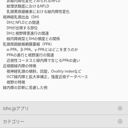
非緑内障性変化でみられるNFLD
紋理状眼底におけるNFLD
乳頭黄斑線維束における緑内障性変化
視神経乳頭出血（DH）
DHとNFLDとの関連
DHが出現する部位
DHと視野障害進行の関連
緑内障病型とDHの頻度との関係
乳頭周囲脈絡網膜萎縮（PPA）
α-PPA，β-PPA，γ-PPAとはどこを言うのか
PPAの進行と視野進行の関連
近視性コーヌスと緑内障で生じるPPAの違い
近視眼緑内障の特徴
視神経乳頭の傾斜，回旋，Ovality indexなど
OCT緑内障と拡大率補正，強度近視データベース
視野の特徴
緑内障の診断に苦慮した例
isho.jpアプリ
カテゴリー