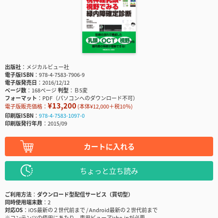
出版社
メジカルビュー社
電子版ISBN
978-4-7583-7906-9
電子版発売日
2016/12/12
ページ数
168ページ
判型
Ｂ5変
フォーマット
PDF（パソコンへのダウンロード不可）
¥13,200
電子版販売価格：
(本体¥12,000＋税10％)
印刷版ISBN
978-4-7583-1097-0
印刷版発行年月
2015/09
カートに入れる
ちょっと立ち読み
ご利用方法
ダウンロード型配信サービス（買切型）
同時使用端末数
2
対応OS
iOS最新の２世代前まで / Android最新の２世代前まで
※コンテンツの使用にあたり、専用ビューアisho.jpが必要