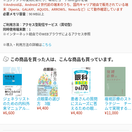
※Androidは、Android２世代前の端末のうち、国内キャリア経由で販売されている端
末（Xperia、GALAXY、AQUOS、ARROWS、Nexusなど）にて動作確認しています
必要メモリ容量
90 MB以上
ご利用方法
アクセス型配信サービス（買切型）
同時使用端末数
1
※インターネット経由でのWEBブラウザによるアクセス参照
※導入・利用方法の詳細は
こちら
この商品を買った人は、こんな商品も買っています。
ジェネラリスト
点眼薬の選び
患者さんの質問
複視診療のスト
のための内科外
方 3版
にスムーズに答
ラテジー チー
来マニュアル...
¥4,400
えるための眼...
ムで実現する...
¥6,600
¥4,400
¥11,000