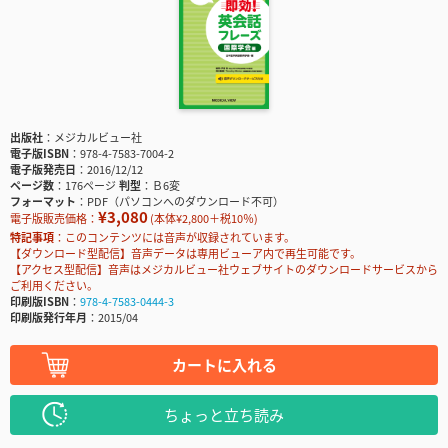
出版社
メジカルビュー社
電子版ISBN
978-4-7583-7004-2
電子版発売日
2016/12/12
ページ数
176ページ
判型
Ｂ6変
フォーマット
PDF（パソコンへのダウンロード不可）
¥3,080
電子版販売価格：
(本体¥2,800＋税10％)
特記事項
このコンテンツには音声が収録されています。
【ダウンロード型配信】音声データは専用ビューア内で再生可能です。
【アクセス型配信】音声はメジカルビュー社ウェブサイトのダウンロードサービスから
ご利用ください。
印刷版ISBN
978-4-7583-0444-3
印刷版発行年月
2015/04
カートに入れる
ちょっと立ち読み