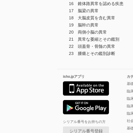
16 錐体路異常を認める疾患
17 脳梁の異常
18 大脳皮質を含む異常
19 脳幹の異常
20 両側小脳の異常
21 異常な萎縮とその鑑別
22 頭蓋骨・骨髄の異常
23 腫瘍とその鑑別診断
isho.jpアプリ
カ
基
臨
臨
臨
臨
社
シリアル番号をお持ちの方
基
シリアル番号登録