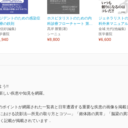
ジデントのための感染症
ホスピタリストのための内
ジェネラリスト
療の鉄則
科診療フローチャート 第...
科外来マニュアル
 信好(編集)
髙岸 勝繁(著)
金城 光代(他編集)
学書院
シーニュ
医学書院
,940
¥8,800
¥6,600
う!!
して新しい疾患や知見を網羅。
のポイントが網羅された一覧表と日常遭遇する重要な疾患の画像を掲載
も）における読影法―所見の取り方とコツ―」「錐体路の異常」「脳梁の
づく記載が掲載されています．