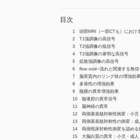
目次
1 頭部MRI（一部CTも）にお
2 T1強調像の高信号
3 T2強調像の低信号
4 T2強調像の著明な高信号
5 拡散強調像の高信号
6 flow void─流れと関連する無
7 脳実質内のリング状の増強効
8 多発性の増強効果
9 髄膜の異常増強効果
10 髄液腔の異常信号
11 脳神経の異常
12 両側基底核対称性病変：小児
13 両側基底核対称性の病変：成
14 両側視床対称性病変を認める
15 大脳白質の異常：小児・成人