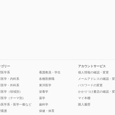
テゴリー
アカウントサービス
礎医学系
看護教員・学生
個人情報の確認・変更
床医学・内科系
各種医療職
メールアドレスの確認・変
床医学・外科系
東洋医学
パスワードの変更
床医学（領域別）
栄養学
かかりつけ書店の確認・変
床医学（テーマ別）
薬学
マイ本棚
会医学系・医学一般など
歯科学
購入履歴
礎看護
保健・体育