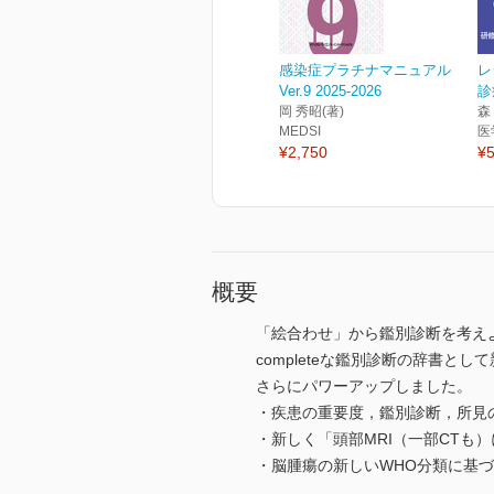
感染症プラチナマニュアル
レ
Ver.9 2025-2026
診
岡 秀昭(著)
森
MEDSI
医
¥2,750
¥5
概要
「絵合わせ」から鑑別診断を考えよ
completeな鑑別診断の辞書と
さらにパワーアップしました。
・疾患の重要度，鑑別診断，所見
・新しく「頭部MRI（一部CT
・脳腫瘍の新しいWHO分類に基