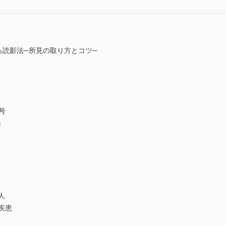
ける読影法─所見の取り方とコツ─
信号
果
人
疾患