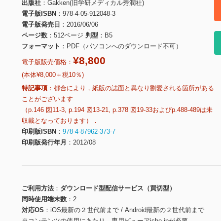
出版社
Gakken(旧学研メディカル秀潤社)
電子版ISBN
978-4-05-912048-3
電子版発売日
2016/06/06
ページ数
512ページ
判型
B5
フォーマット
PDF（パソコンへのダウンロード不可）
¥8,800
電子版販売価格：
(本体¥8,000＋税10％)
特記事項
都合により，紙版の誌面と異なり割愛される箇所がある
ことがございます
（p.146 図11-3, p.194 図13-21, p.378 図19-33およびp.488-489は未
収載となっております）．
印刷版ISBN
978-4-87962-373-7
印刷版発行年月
2012/08
ご利用方法
ダウンロード型配信サービス（買切型）
同時使用端末数
2
対応OS
iOS最新の２世代前まで / Android最新の２世代前まで
※コンテンツの使用にあたり、専用ビューアisho.jpが必要