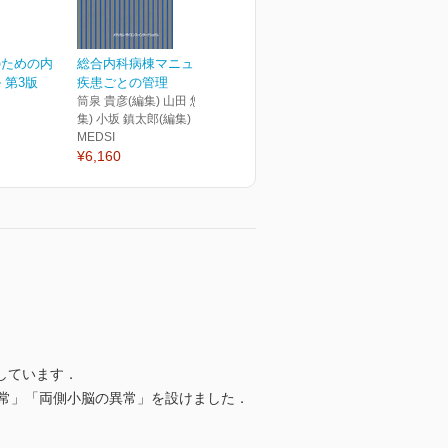
のための内
総合内科病棟マニュアル
 第3版
疾患ごとの管理
筒泉 貴彦(編集) 山田 悠史(編
集) 小坂 鎮太郎(編集)
MEDSI
¥6,160
しています．
異常」「両側小脳の異常」を設けました．