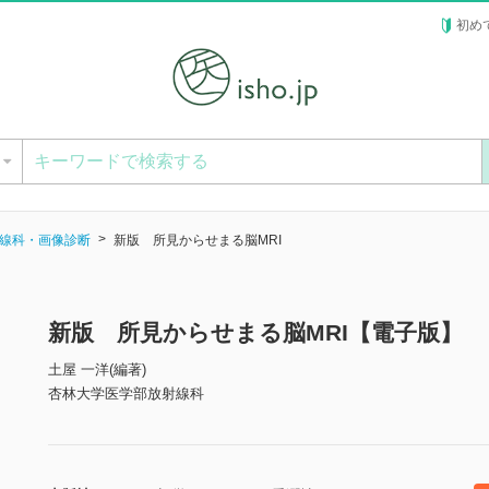
初め
ー
線科・画像診断
新版 所見からせまる脳MRI
新版 所見からせまる脳MRI【電子版】
土屋 一洋(編著)
杏林大学医学部放射線科