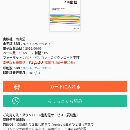
出版社
南山堂
電子版ISBN
978-4-525-98034-4
電子版発売日
2016/06/06
ページ数
163ページ
判型
B5
フォーマット
PDF（パソコンへのダウンロード不可）
¥3,520
電子版販売価格：
(本体¥3,200＋税10％)
印刷版ISBN
978-4-525-20231-6
印刷版発行年月
2013/04
カートに入れる
ちょっと立ち読み
ご利用方法
ダウンロード型配信サービス（買切型）
同時使用端末数
2
対応OS
iOS最新の２世代前まで / Android最新の２世代前まで
※コンテンツの使用にあたり、専用ビューアisho.jpが必要