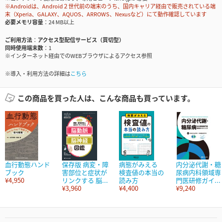
※Androidは、Android２世代前の端末のうち、国内キャリア経由で販売されている端
末（Xperia、GALAXY、AQUOS、ARROWS、Nexusなど）にて動作確認しています
必要メモリ容量
24 MB以上
ご利用方法
アクセス型配信サービス（買切型）
同時使用端末数
1
※インターネット経由でのWEBブラウザによるアクセス参照
※導入・利用方法の詳細は
こちら
この商品を買った人は、こんな商品も買っています。
血行動態ハンド
保存版 病変・障
病態がみえる
内分泌代謝・糖
ブック
害部位と症状が
検査値の本当の
尿病内科領域専
¥4,950
リンクする 脳...
読み方
門医研修ガイ...
¥3,960
¥4,400
¥9,240