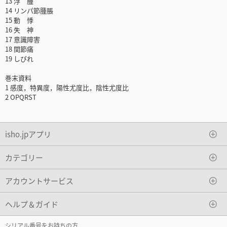
13 浮 腫
14 リンパ節腫脹
15 動 悸
16 失 神
17 意識障害
18 関節痛
19 しびれ
巻末資料
1 感度，特異度，陽性尤度比，陰性尤度比
2 OPQRST
isho.jpアプリ
カテゴリー
アカウントサービス
ヘルプ＆ガイド
シリアル番号をお持ちの方