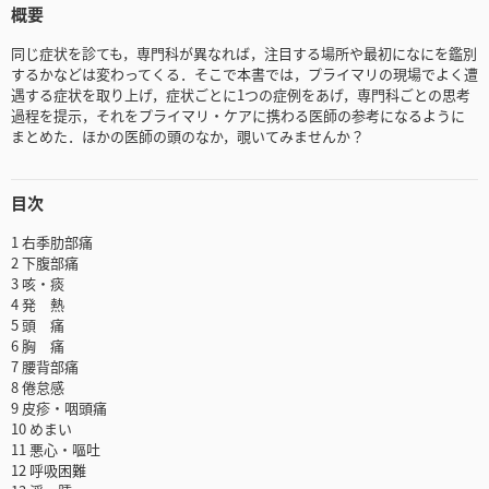
概要
同じ症状を診ても，専門科が異なれば，注目する場所や最初になにを鑑別
するかなどは変わってくる．そこで本書では，プライマリの現場でよく遭
遇する症状を取り上げ，症状ごとに1つの症例をあげ，専門科ごとの思考
過程を提示，それをプライマリ・ケアに携わる医師の参考になるように
まとめた．ほかの医師の頭のなか，覗いてみませんか？
目次
1 右季肋部痛
2 下腹部痛
3 咳・痰
4 発 熱
5 頭 痛
6 胸 痛
7 腰背部痛
8 倦怠感
9 皮疹・咽頭痛
10 めまい
11 悪心・嘔吐
12 呼吸困難