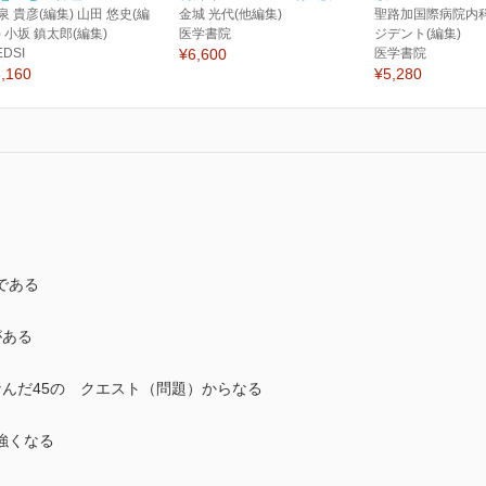
泉 貴彦(編集) 山田 悠史(編
金城 光代(他編集)
聖路加国際病院内
) 小坂 鎮太郎(編集)
医学書院
ジデント(編集)
EDSI
¥6,600
医学書院
,160
¥5,280
である
がある
んだ45の クエスト（問題）からなる
強くなる