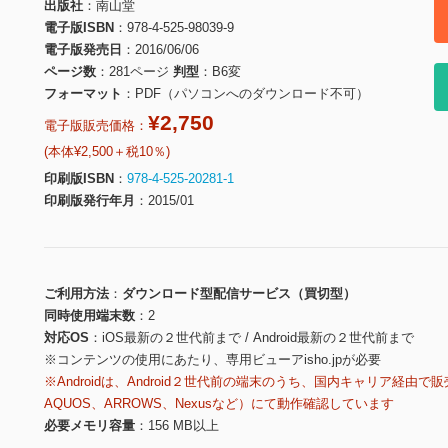
出版社
南山堂
電子版ISBN
978-4-525-98039-9
電子版発売日
2016/06/06
ページ数
281ページ
判型
B6変
フォーマット
PDF（パソコンへのダウンロード不可）
¥2,750
電子版販売価格：
(本体¥2,500＋税10％)
印刷版ISBN
978-4-525-20281-1
印刷版発行年月
2015/01
ご利用方法
ダウンロード型配信サービス（買切型）
同時使用端末数
2
対応OS
iOS最新の２世代前まで / Android最新の２世代前まで
※コンテンツの使用にあたり、専用ビューアisho.jpが必要
※Androidは、Android２世代前の端末のうち、国内キャリア経由で販
AQUOS、ARROWS、Nexusなど）にて動作確認しています
必要メモリ容量
156 MB以上