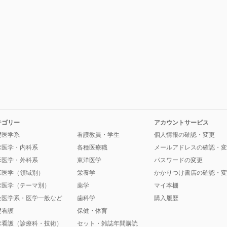
テゴリー
アカウントサービス
礎医学系
看護教員・学生
個人情報の確認・変更
床医学・内科系
各種医療職
メールアドレスの確認・変
床医学・外科系
東洋医学
パスワードの変更
床医学（領域別）
栄養学
かかりつけ書店の確認・変
床医学（テーマ別）
薬学
マイ本棚
会医学系・医学一般など
歯科学
購入履歴
礎看護
保健・体育
床看護（診療科・技術）
セット・雑誌年間購読