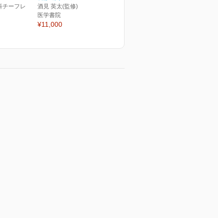
科チーフレ
酒見 英太(監修)
医学書院
¥11,000