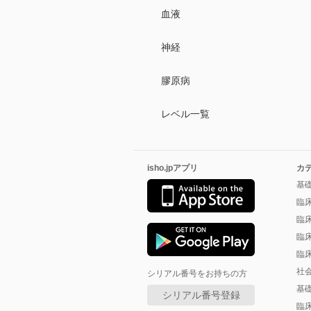
血液
神経
膠原病
レベル一覧
isho.jpアプリ
カ
基
臨
臨
臨
臨
社
シリアル番号をお持ちの方
基
シリアル番号登録
臨