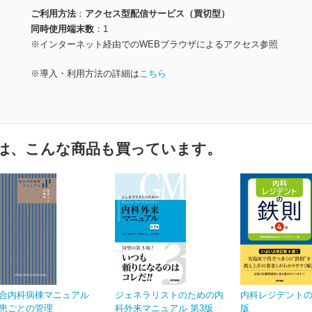
ご利用方法
アクセス型配信サービス（買切型）
同時使用端末数
1
※インターネット経由でのWEBブラウザによるアクセス参照
※導入・利用方法の詳細は
こちら
は、こんな商品も買っています。
合内科病棟マニュアル
ジェネラリストのための内
内科レジデントの
患ごとの管理
科外来マニュアル 第3版
版