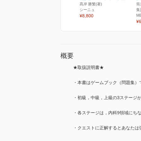
髙岸 勝繁(著)
筒
シーニュ
集
¥8,800
M
¥6
概要
★取扱説明書★
・本書はゲームブック（問題集）
・初級，中級，上級の3ステージ
・各ステージは，内科9領域にちな
・クエストに正解するとあなたは