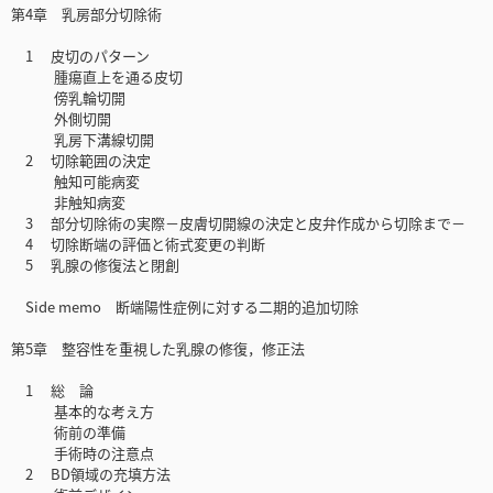
第4章 乳房部分切除術
1 皮切のパターン
腫瘍直上を通る皮切
傍乳輪切開
外側切開
乳房下溝線切開
2 切除範囲の決定
触知可能病変
非触知病変
3 部分切除術の実際－皮膚切開線の決定と皮弁作成から切除まで－
4 切除断端の評価と術式変更の判断
5 乳腺の修復法と閉創
Side memo 断端陽性症例に対する二期的追加切除
第5章 整容性を重視した乳腺の修復，修正法
1 総 論
基本的な考え方
術前の準備
手術時の注意点
2 BD領域の充填方法