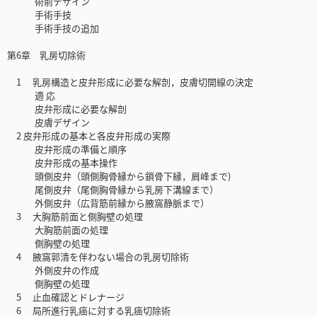
術前デザイン
手術手技
手術手技の追加
第6章 乳房切除術
1 乳房構造と皮弁形成に必要な解剖，皮膚切開線の決定
適 応
皮弁形成に必要な解剖
皮膚デザイン
2 皮弁形成の基本と各皮弁形成の実際
皮弁形成の準備と順序
皮弁形成の基本操作
頭側皮弁（頭側胸骨縁から鎖骨下縁，肩峰まで)
尾側皮弁（尾側胸骨縁から乳房下溝線まで）
外側皮弁（広背筋前縁から腋窩静脈まで）
3 大胸筋前面と側胸壁の処理
大胸筋前面の処理
側胸壁の処理
4 腋窩郭清を伴わない場合の乳房切除術
外側皮弁の作成
側胸壁の処理
5 止血確認とドレナージ
6 局所進行乳癌に対する乳癌切除術