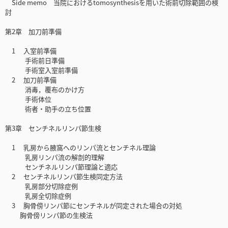
Side memo 当院におけるtomosynthesisを用いた術前切除範囲の検
討
第2章 加刀前準備
1 入室前準備
手術前日準備
手術室入室前準備
2 加刀前準備
消毒，覆布のかけ方
手術体位
術者・助手の立ち位置
第3章 センチネルリンパ節生検
1 乳房から腋窩へのリンパ流とセンチネル理論
乳房リンパ流の解剖的理解
センチネルリンパ節理論と適応
2 センチネルリンパ節生検同定方法
乳房部分切除症例
乳房全切除症例
3 胸骨傍リンパ節にセンチネルが同定された場合の対処
胸骨傍リンパ節の生検法