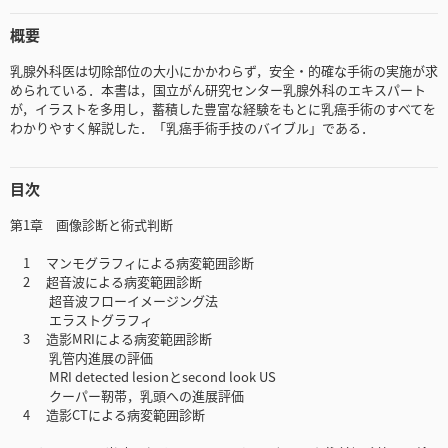
概要
乳腺外科医は切除部位の大小にかかわらず，安全・的確な手術の実施が求
められている．本書は，国立がん研究センター乳腺外科のエキスパート
が，イラストを多用し，蓄積した豊富な経験をもとに乳癌手術のすべてを
わかりやすく解説した．「乳癌手術手技のバイブル」である．
目次
第1章 画像診断と術式判断
1 マンモグラフィによる病変範囲診断
2 超音波による病変範囲診断
超音波フローイメージング法
エラストグラフィ
3 造影MRIによる病変範囲診断
乳管内進展の評価
MRI detected lesionとsecond look US
クーパー靭帯，乳頭への進展評価
4 造影CTによる病変範囲診断