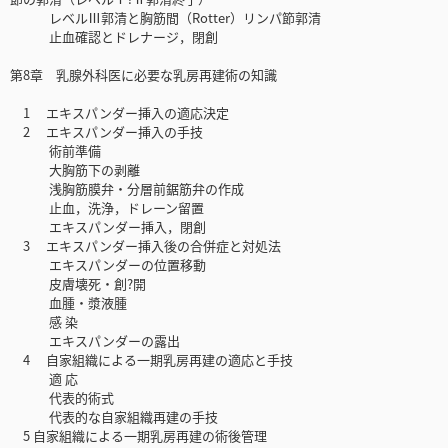
レベルⅢ郭清と胸筋間（Rotter）リンパ節郭清
止血確認とドレナージ，閉創
第8章 乳腺外科医に必要な乳房再建術の知識
1 エキスパンダー挿入の適応決定
2 エキスパンダー挿入の手技
術前準備
大胸筋下の剥離
浅胸筋膜弁・分層前鋸筋弁の作成
止血，洗浄，ドレーン留置
エキスパンダー挿入，閉創
3 エキスパンダー挿入後の合併症と対処法
エキスパンダーの位置移動
皮膚壊死・創?開
血腫・漿液腫
感 染
エキスパンダーの露出
4 自家組織による一期乳房再建の適応と手技
適 応
代表的術式
代表的な自家組織再建の手技
5 自家組織による一期乳房再建の術後管理