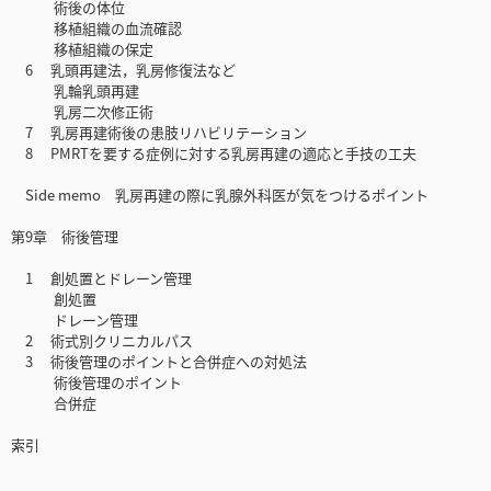
術後の体位
移植組織の血流確認
移植組織の保定
6 乳頭再建法，乳房修復法など
乳輪乳頭再建
乳房二次修正術
7 乳房再建術後の患肢リハビリテーション
8 PMRTを要する症例に対する乳房再建の適応と手技の工夫
Side memo 乳房再建の際に乳腺外科医が気をつけるポイント
第9章 術後管理
1 創処置とドレーン管理
創処置
ドレーン管理
2 術式別クリニカルパス
3 術後管理のポイントと合併症への対処法
術後管理のポイント
合併症
索引