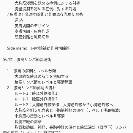
大胸筋浸潤を認める症例に対する対処
胸壁浸潤を認める症例に対する対処
7 皮膚温存乳房切除術と乳頭温存乳房切除術
適 応
皮膚切開のデザイン
皮膚切開・皮弁作成
筋膜剥離と乳房切除
Side memo 内視鏡補助乳房切除術
第7章 腋窩リンパ節郭清術
1 腋窩の解剖とレベル分類
古典的な腋窩の解剖を熟知する
腋窩リンパ節のレベルと郭清範囲
2 腋窩リンパ節郭清の流れ
ルート1：腋窩外側操作1
ルート1：腋窩外側操作2
ルート2：大胸筋外縁操作（大胸筋外縁から小胸筋外縁へ）
大胸筋外側支配血管と下胸筋神経の温存（レベルⅠ浅層郭清）
小胸筋の授動とレベルⅡ郭清
長胸神経の剥離
胸背動静脈，神経，長胸神経の温存と腋窩深部（肩甲下）リンパ
節の郭清（レベルⅠ?Ⅱ郭清終了）