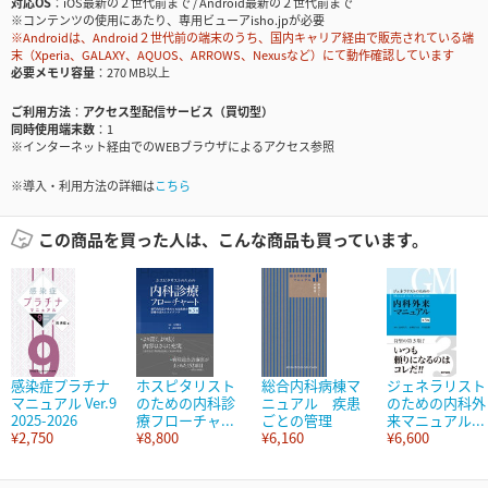
対応OS
iOS最新の２世代前まで / Android最新の２世代前まで
※コンテンツの使用にあたり、専用ビューアisho.jpが必要
※Androidは、Android２世代前の端末のうち、国内キャリア経由で販売されている端
末（Xperia、GALAXY、AQUOS、ARROWS、Nexusなど）にて動作確認しています
必要メモリ容量
270 MB以上
ご利用方法
アクセス型配信サービス（買切型）
同時使用端末数
1
※インターネット経由でのWEBブラウザによるアクセス参照
※導入・利用方法の詳細は
こちら
この商品を買った人は、こんな商品も買っています。
感染症プラチナ
ホスピタリスト
総合内科病棟マ
ジェネラリスト
マニュアル Ver.9
のための内科診
ニュアル 疾患
のための内科外
2025-2026
療フローチャ...
ごとの管理
来マニュアル...
¥2,750
¥8,800
¥6,160
¥6,600