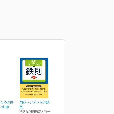
のための内
内科レジデントの鉄則 第4
 第3版
版
聖路加国際病院内科チーフレ