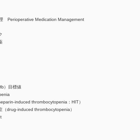
perative Medication Management
ク
薬
b）目標値
enia
induced thrombocytopenia：HIT）
induced thrombocytopenia）
t