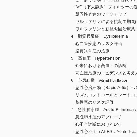
IVC（下大静脈）フィルターの
凝固性亢進のワークアップ
ワルファリンによる抗凝固期間
ワルファリンと新抗凝固治療薬
4 脂質異常症 Dyslipidemia
心血管疾患のリスク評価
脂質異常症の治療
5 高血圧 Hypertension
外来における高血圧の診断
高血圧治療のエビデンスと考え
6 心房細動 Atrial fibrillation
急性心房細動（Rapid A-fib）
リズムコントロールとレートコ
脳梗塞のリスク評価
7 急性肺水腫 Acute Pulmonary
急性肺水腫のアプローチ
心不全診断におけるBNP
急性心不全（AHFS：Acute Heart 