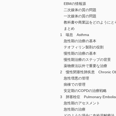
EBMの情報源
二次媒体の質の問題
一次媒体の質の問題
教科書や商業誌をどのようにと
まとめ
1 喘息 Asthma
急性期の治療の基本
テオフィリン製剤の役割
慢性期の治療の基本
慢性期治療のステップの背景
薬物療法以外で重要な治療
2 慢性閉塞性肺疾患 Chronic Obstr
急性増悪の管理
病棟での管理
安定期のCOPDの治療戦略
3 肺塞栓症 Pulmonary Emboli
急性期のアセスメント
急性期の治療
どのような場合に血栓溶解療法（t