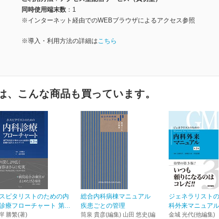
同時使用端末数
1
※インターネット経由でのWEBブラウザによるアクセス参照
※導入・利用方法の詳細は
こちら
は、こんな商品も買っています。
スピタリストのための内
総合内科病棟マニュアル
ジェネラリスト
診療フローチャート 第...
疾患ごとの管理
科外来マニュアル
岸 勝繁(著)
筒泉 貴彦(編集) 山田 悠史(編
金城 光代(他編集)