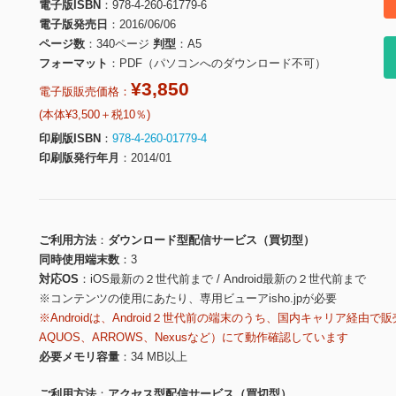
電子版ISBN
978-4-260-61779-6
電子版発売日
2016/06/06
ページ数
340ページ
判型
A5
フォーマット
PDF（パソコンへのダウンロード不可）
¥3,850
電子版販売価格：
(本体¥3,500＋税10％)
印刷版ISBN
978-4-260-01779-4
印刷版発行年月
2014/01
ご利用方法
ダウンロード型配信サービス（買切型）
同時使用端末数
3
対応OS
iOS最新の２世代前まで / Android最新の２世代前まで
※コンテンツの使用にあたり、専用ビューアisho.jpが必要
※Androidは、Android２世代前の端末のうち、国内キャリア経由で販
AQUOS、ARROWS、Nexusなど）にて動作確認しています
必要メモリ容量
34 MB以上
ご利用方法
アクセス型配信サービス（買切型）