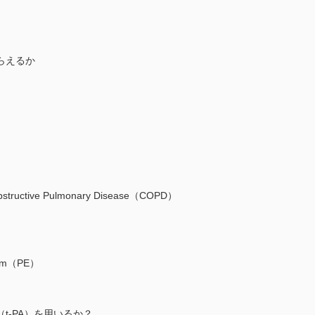
らえるか
uctive Pulmonary Disease（COPD）
sm（PE）
-PA）を用いるか？