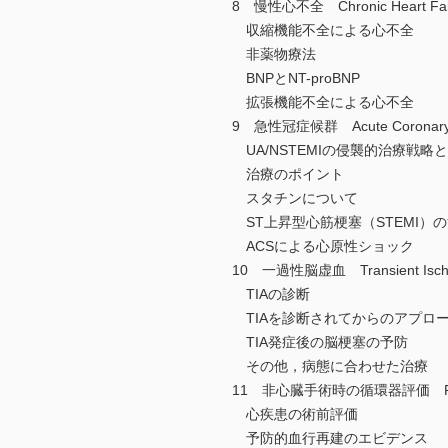
8 慢性心不全 Chronic Heart Fai
収縮機能不全による心不全
非薬物療法
BNPとNT-proBNP
拡張機能不全による心不全
9 急性冠症候群 Acute Coronary 
UA/NSTEMIの侵襲的治療戦略
治療のポイント
スタチンについて
ST上昇型心筋梗塞（STEMI）
ACSによる心原性ショック
10 一過性脳虚血 Transient Ische
TIAの診断
TIAを診断されてからのアプロ
TIA発症後の脳梗塞の予防
その他，病態に合わせた治療
11 非心臓手術時の循環器評価 Perioper
心疾患の術前評価
予防的血行再建のエビデンス