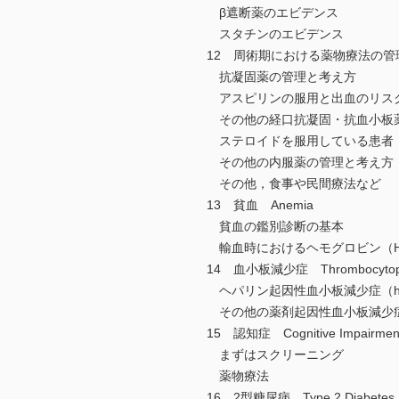
β遮断薬のエビデンス
スタチンのエビデンス
12 周術期における薬物療法の管理 Perio
抗凝固薬の管理と考え方
アスピリンの服用と出血のリス
その他の経口抗凝固・抗血小板
ステロイドを服用している患者
その他の内服薬の管理と考え方
その他，食事や民間療法など
13 貧血 Anemia
貧血の鑑別診断の基本
輸血時におけるヘモグロビン（H
14 血小板減少症 Thrombocytop
ヘパリン起因性血小板減少症（heparin-
その他の薬剤起因性血小板減少症（drug-
15 認知症 Cognitive Impairmen
まずはスクリーニング
薬物療法
16 2型糖尿病 Type 2 Diabetes