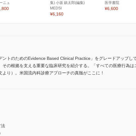
ーニュ
集) 小坂 鎮太郎(編集)
医学書院
,800
MEDSI
¥6,600
¥6,160
ためのEvidence Based Clinical Practice」をグレー
、その根拠を支える重要な臨床研究を紹介する。「すべての医療行為は
文より）。米国流内科診療アプローチの真髄がここに！
践方法
c）