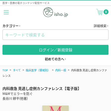
医学・医療の電子コンテンツ配信サービス
0
カテゴリー
詳細検索
ログイン／新規登録
初めての方へ
TOP
すべて
臨床医学（領域別）
内科一般
内科救急 見逃し症例カンファ
レンス
内科救急 見逃し症例カンファレンス【電子版】
M&Mでエラーを防ぐ
長谷川 耕平(他著)