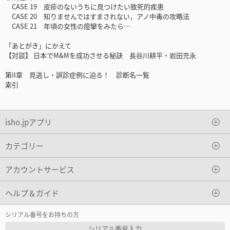
CASE 19 皮疹のないうちに見つけたい致死的疾患
CASE 20 知りませんではすまされない，アノ中毒の攻略法
CASE 21 年頃の女性の痙攣をみたら…
「あとがき」にかえて
【対談】 日本でM&Mを成功させる秘訣 長谷川耕平・岩田充永
第II章 見逃し・誤診症例に迫る！ 診断名一覧
索引
isho.jpアプリ
カテゴリー
アカウントサービス
ヘルプ＆ガイド
シリアル番号をお持ちの方
シリアル番号入力