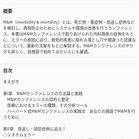
概要
M&M（morbidity & mortality）とは、死亡例・重症例・見逃し症例など
を検討し、再発防止のためにシステムや環境の改善を行うカンファレン
ス。本書はM&Mカンファレンスで取りあげられた内科救急の症例をもと
に、エラーの原因に迫り、致死的疾患に隠れる落とし穴や間違った認識な
どについて、最新の文献をもとに解説する。M&Mカンファレンスのやり
方も詳しく、自施設で始めてみたい人にも最適。
目次
まえがき
第I章 M&Mカンファレンスの方法論と実践
M&Mカンファレンスの目的と歴史
医療におけるエラーの種類，その分析ツール
ハーバード式M&Mカンファレンスの実践法 あなたの施設でM&Mを行
うために
第II章 見逃し・誤診症例に迫る！
○システムエラー