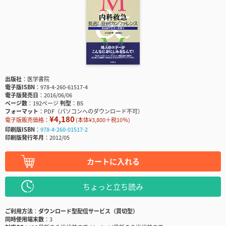
出版社
医学書院
電子版ISBN
978-4-260-61517-4
電子版発売日
2016/06/06
ページ数
192ページ
判型
B5
フォーマット
PDF（パソコンへのダウンロード不可）
¥4,180
電子版販売価格：
(本体¥3,800＋税10％)
印刷版ISBN
978-4-260-01517-2
印刷版発行年月
2012/05
カートに入れる
ちょっと立ち読み
ご利用方法
ダウンロード型配信サービス（買切型）
同時使用端末数
3