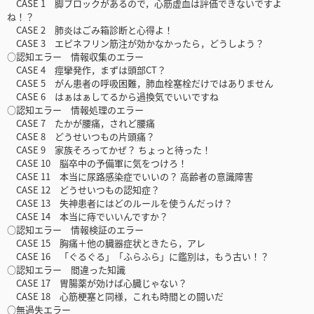
CASE 1 脚ブロックがあるので，心筋虚血は評価できないですよ
ね！？
CASE 2 肺炎はごみ箱診断と心得よ！
CASE 3 エピネフリン筋注が効かなかったら，どうしよう？
○認知エラー 情報収集のエラー
CASE 4 痙攣発作，まずは頭部CT？
CASE 5 がん患者の呼吸困難，肺血栓塞栓だけではありません
CASE 6 はぁはぁしてるから過換気でいいですね
○認知エラー 情報処理のエラー
CASE 7 たかが腰痛，されど腰痛
CASE 8 どうせいつもの片頭痛？
CASE 9 家族そろってかぜ？ ちょっと待った！
CASE 10 脳卒中の予備軍に気をつけろ！
CASE 11 本当に尿路感染症でいいの？ 高齢者の意識障害
CASE 12 どうせいつもの認知症？
CASE 13 失神患者にはどのルールを使うんだっけ？
CASE 14 本当に痔でいいんですか？
○認知エラー 情報検証のエラー
CASE 15 胸痛＋他の臓器症状ときたら，アレ
CASE 16 「ぐるぐる」「ふらふら」に鑑別は，もう古い！？
○認知エラー 間違った知識
CASE 17 胃腸薬が効けば心臓じゃない？
CASE 18 心筋梗塞と同様，これも時間との闘いだ
○無過失エラー