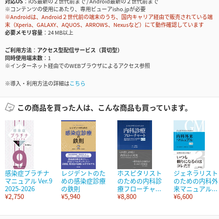
対応OS
iOS最新の２世代前まで / Android最新の２世代前まで
※コンテンツの使用にあたり、専用ビューアisho.jpが必要
※Androidは、Android２世代前の端末のうち、国内キャリア経由で販売されている端
末（Xperia、GALAXY、AQUOS、ARROWS、Nexusなど）にて動作確認しています
必要メモリ容量
24 MB以上
ご利用方法
アクセス型配信サービス（買切型）
同時使用端末数
1
※インターネット経由でのWEBブラウザによるアクセス参照
※導入・利用方法の詳細は
こちら
この商品を買った人は、こんな商品も買っています。
感染症プラチナ
レジデントのた
ホスピタリスト
ジェネラリスト
マニュアル Ver.9
めの感染症診療
のための内科診
のための内科外
2025-2026
の鉄則
療フローチャ...
来マニュアル...
¥2,750
¥5,940
¥8,800
¥6,600