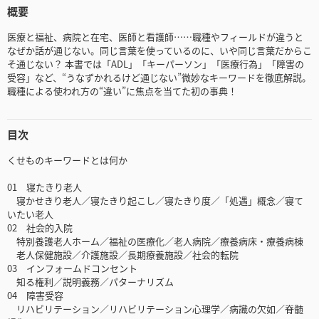
概要
医療と福祉、病院と在宅、医師と看護師……職種やフィールドが違うと
なぜか話が通じない。同じ言葉を使っているのに、いや同じ言葉だからこ
そ通じない？ 本書では「ADL」「キーパーソン」「医療行為」「障害の
受容」など、“うなずかれるけど通じない”微妙なキーワードを徹底解説。
職種による使われ方の“違い”に焦点を当てた初の事典！
目次
くせものキーワードとは何か
01 寝たきり老人
寝かせきり老人／寝たきり起こし／寝たきり度／「処遇」概念／寝て
いたい老人
02 社会的入院
特別養護老人ホーム／福祉の医療化／老人病院／療養病床・療養病棟
老人保健施設／介護施設／長期療養施設／社会的転院
03 インフォームドコンセント
知る権利／説明義務／パターナリズム
04 障害受容
リハビリテーション／リハビリテーション心理学／病識の欠如／脊髄