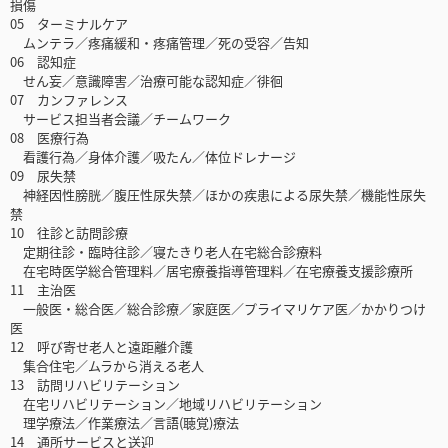
損傷
05 ターミナルケア
ムンテラ／疼痛緩和・疼痛管理／死の受容／告知
06 認知症
せん妄／意識障害／治療可能な認知症／徘徊
07 カンファレンス
サービス担当者会議／チームワーク
08 医療行為
看護行為／身体介護／吸たん／体位ドレナージ
09 尿失禁
神経因性膀胱／腹圧性尿失禁／ほかの疾患による尿失禁／機能性尿失
禁
10 往診と訪問診療
定期往診・臨時往診／寝たきり老人在宅総合診療料
在宅時医学総合管理料／居宅療養指導管理料／在宅療養支援診療所
11 主治医
一般医・総合医／総合診療／家庭医／プライマリケア医／かかりつけ
医
12 呼び寄せ老人と遠距離介護
集合住宅／ムラから消える老人
13 訪問リハビリテーション
在宅リハビリテーション／地域リハビリテーション
理学療法／作業療法／言語(聴覚)療法
14 通所サービスと送迎