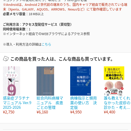
※Androidは、Android２世代前の端末のうち、国内キャリア経由で販売されている端
末（Xperia、GALAXY、AQUOS、ARROWS、Nexusなど）にて動作確認しています
必要メモリ容量
18 MB以上
ご利用方法
アクセス型配信サービス（買切型）
同時使用端末数
1
※インターネット経由でのWEBブラウザによるアクセス参照
※導入・利用方法の詳細は
こちら
この商品を買った人は、こんな商品も買っています。
感染症プラチナ
総合内科病棟マ
病棟指示と頻用
誰も教えてくれ
マニュアル Ver.9
ニュアル 疾患
薬の使い方 決
なかった皮疹の
2025-2026
ごとの管理
定版
診かた・考え...
¥2,750
¥6,160
¥4,950
¥4,400