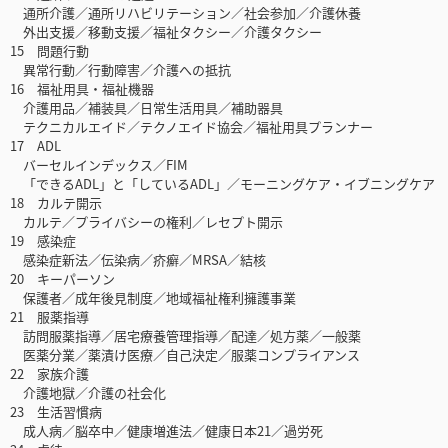
通所介護／通所リハビリテーション／社会参加／介護休養
外出支援／移動支援／福祉タクシー／介護タクシー
15 問題行動
異常行動／行動障害／介護への抵抗
16 福祉用具・福祉機器
介護用品／補装具／日常生活用具／補助器具
テクニカルエイド／テクノエイド協会／福祉用具プランナー
17 ADL
バーセルインデックス／FIM
「できるADL」と「しているADL」／モーニングケア・イブニングケア
18 カルテ開示
カルテ／プライバシーの権利／レセプト開示
19 感染症
感染症新法／伝染病／疥癬／MRSA／結核
20 キーパーソン
保護者／成年後見制度／地域福祉権利擁護事業
21 服薬指導
訪問服薬指導／居宅療養管理指導／配達／処方薬／一般薬
医薬分業／薬漬け医療／自己決定／服薬コンプライアンス
22 家族介護
介護地獄／介護の社会化
23 生活習慣病
成人病／脳卒中／健康増進法／健康日本21／過労死