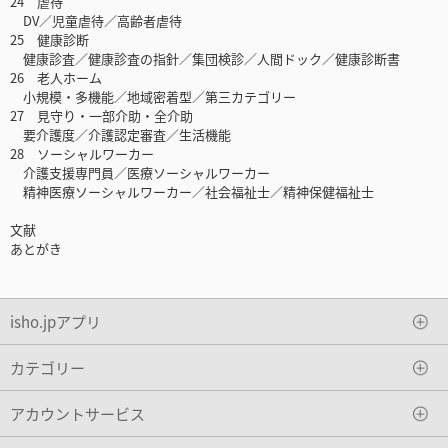
24 虐待
DV／児童虐待／高齢者虐待
25 健康診断
健康診査／健康診査の指針／集団検診／人間ドック／健康診断書
26 老人ホーム
小規模・多機能／地域密着型／第三カテゴリー
27 見守り・一部介助・全介助
要介護度／介護認定審査／生活機能
28 ソーシャルワーカー
介護支援専門員／医療ソーシャルワーカー
精神医療ソーシャルワーカー／社会福祉士／精神保健福祉士
文献
あとがき
isho.jpアプリ
カテゴリー
アカウントサービス