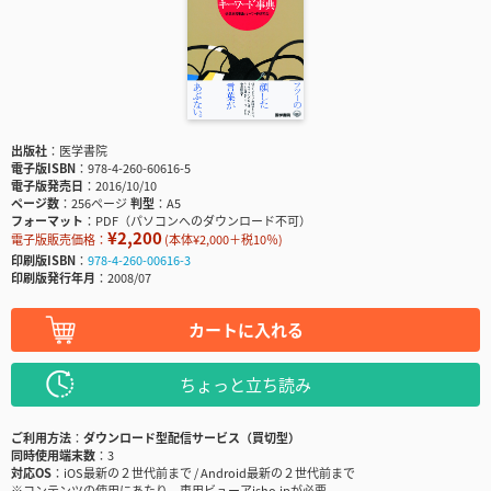
出版社
医学書院
電子版ISBN
978-4-260-60616-5
電子版発売日
2016/10/10
ページ数
256ページ
判型
A5
フォーマット
PDF（パソコンへのダウンロード不可）
¥2,200
電子版販売価格：
(本体¥2,000＋税10％)
印刷版ISBN
978-4-260-00616-3
印刷版発行年月
2008/07
カートに入れる
ちょっと立ち読み
ご利用方法
ダウンロード型配信サービス（買切型）
同時使用端末数
3
対応OS
iOS最新の２世代前まで / Android最新の２世代前まで
※コンテンツの使用にあたり、専用ビューアisho.jpが必要