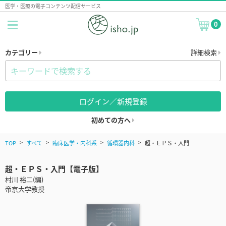
医学・医療の電子コンテンツ配信サービス
0
カテゴリー
詳細検索
ログイン／新規登録
初めての方へ
TOP
すべて
臨床医学・内科系
循環器内科
超・ＥＰＳ・入門
超・ＥＰＳ・入門【電子版】
村川 裕二(編)
帝京大学教授