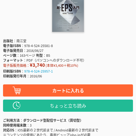
出版社
南江堂
電子版ISBN
978-4-524-25581-8
電子版発売日
2016/06/27
ページ数
163ページ
判型
B5
フォーマット
PDF（パソコンへのダウンロード不可）
¥3,740
電子版販売価格：
(本体¥3,400＋税10％)
印刷版ISBN
978-4-524-25957-1
印刷版発行年月
2016/06
カートに入れる
ちょっと立ち読み
ご利用方法
ダウンロード型配信サービス（買切型）
同時使用端末数
3
対応OS
iOS最新の２世代前まで / Android最新の２世代前まで
※コンテンツの使用にあたり、専用ビューアisho.jpが必要