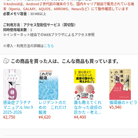
※Androidは、Android２世代前の端末のうち、国内キャリア経由で販売されている端
末（Xperia、GALAXY、AQUOS、ARROWS、Nexusなど）にて動作確認しています
必要メモリ容量
30 MB以上
ご利用方法
アクセス型配信サービス（買切型）
同時使用端末数
1
※インターネット経由でのWEBブラウザによるアクセス参照
※導入・利用方法の詳細は
こちら
この商品を買った人は、こんな商品も買っています。
感染症プラチナ
レジデントのた
誰も教えてくれ
循環器のトビラ
マニュアル Ver.9
めの これだけ
なかった皮疹の
¥5,940
2025-2026
輸液
診かた・考え...
¥2,750
¥4,620
¥4,400