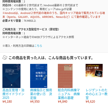
同時使用端末数
2
対応OS
iOS最新の２世代前まで / Android最新の２世代前まで
※コンテンツの使用にあたり、専用ビューアisho.jpが必要
※Androidは、Android２世代前の端末のうち、国内キャリア経由で販売されている端
末（Xperia、GALAXY、AQUOS、ARROWS、Nexusなど）にて動作確認しています
必要メモリ容量
76 MB以上
ご利用方法
アクセス型配信サービス（買切型）
同時使用端末数
1
※インターネット経由でのWEBブラウザによるアクセス参照
※導入・利用方法の詳細は
こちら
この商品を買った人は、こんな商品も買っています。
高血圧管理・治
病棟指示と頻用
総合内科病棟マ
レジデントのた
療ガイドライン
薬の使い方 決
ニュアル 病棟
めの心エコー教
2025
定版
業務の基礎
室
¥4,180
¥4,950
¥4,840
¥4,620