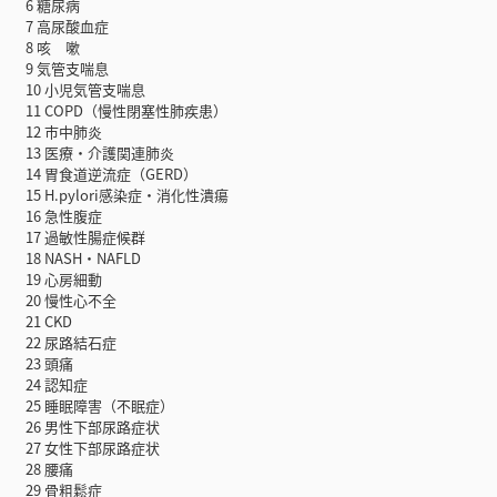
6 糖尿病
7 高尿酸血症
8 咳 嗽
9 気管支喘息
10 小児気管支喘息
11 COPD（慢性閉塞性肺疾患）
12 市中肺炎
13 医療・介護関連肺炎
14 胃食道逆流症（GERD）
15 H.pylori感染症・消化性潰瘍
16 急性腹症
17 過敏性腸症候群
18 NASH・NAFLD
19 心房細動
20 慢性心不全
21 CKD
22 尿路結石症
23 頭痛
24 認知症
25 睡眠障害（不眠症）
26 男性下部尿路症状
27 女性下部尿路症状
28 腰痛
29 骨粗鬆症