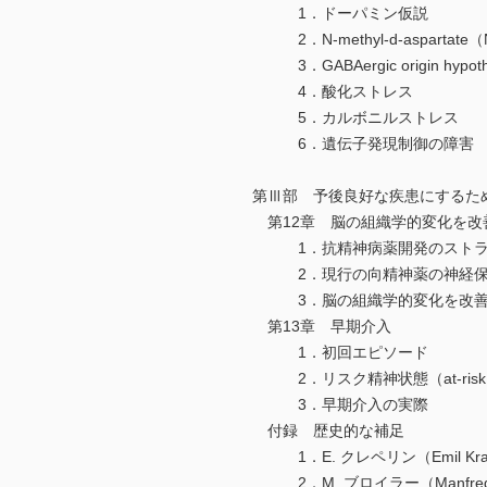
1．ドーパミン仮説
2．N-methyl-d-asparta
3．GABAergic origin hypoth
4．酸化ストレス
5．カルボニルストレス
6．遺伝子発現制御の障害
第Ⅲ部 予後良好な疾患にするた
第12章 脳の組織学的変化を改
1．抗精神病薬開発のストラ
2．現行の向精神薬の神経保
3．脳の組織学的変化を改善し
第13章 早期介入
1．初回エピソード
2．リスク精神状態（at-risk men
3．早期介入の実際
付録 歴史的な補足
1．E. クレペリン（Emil Kr
2．M. ブロイラー（Manfred 