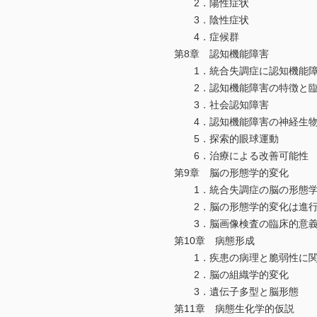
2．陽性症状
3．陰性症状
4．症候群
第8章 認知機能障害
1．統合失調症に認知機能障
2．認知機能障害の特徴と臨
3．社会認知障害
4．認知機能障害の神経生物
5．探索的眼球運動
6．治療による改善可能性
第9章 脳の形態学的変化
1．統合失調症の脳の形態学
2．脳の形態学的変化は進行性
3．脳画像検査の臨床的意
第10章 病態形成
1．疾患の病理と脆弱性に関
2．脳の組織学的変化
3．遺伝子多型と脳形態
第11章 病態生化学的仮説