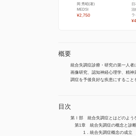
岡 秀昭(著)
日
MEDSI
治
¥2,750
ラ
¥4
概要
統合失調症診療・研究の第一人者
画像研究、認知神経心理学、精神
調症を予後良好な疾患にすること
目次
第Ⅰ部 統合失調症とはどのよう
第1章 統合失調症の概念と診
1．統合失調症概念の成立