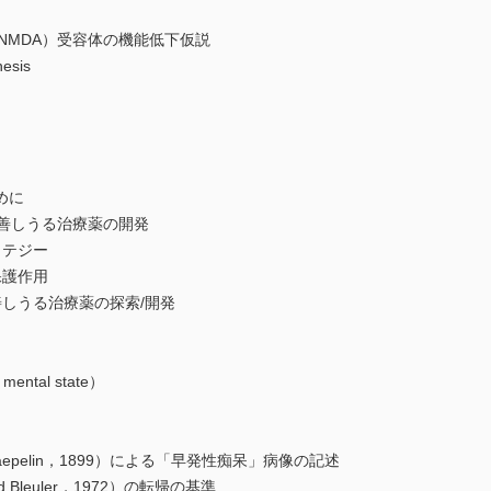
te（NMDA）受容体の機能低下仮説
esis
めに
善しうる治療薬の開発
テジー
護作用
うる治療薬の探索/開発
tal state）
aepelin，1899）による「早発性痴呆」病像の記述
Bleuler，1972）の転帰の基準