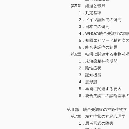
第5章 経過と転帰
1．判定基準
2．ドイツ語圏での研究
3．日本での研究
4．WHOの統合失調症の国
5．初回エピソード精神病の
6．統合失調症の範囲
第6章 転帰に関連する生物-心
1．未治療精神病期間
2．陰性症状
3．認知機能
4．脳形態
5．再発に関連する要因
6．統合失調症の診断基準の
第Ⅱ部 統合失調症の神経生物学
第7章 精神症状の神経心理学
1．思考形式の障害