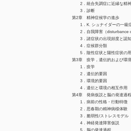
2．統合失調症に近縁な精神
3．診断
第2章 精神症候学の進歩
1．K. シュナイダーの一級
2．自我障害（disturbance of t
3．諸症状の出現頻度と認知
4．症候群分類
5．陰性症状と陽性症状の用
第3章 疫学，遺伝的および環
1．疫学
2．遺伝的要因
3．環境的要因
4．遺伝と環境の相互作用
第4章 発病仮説と脳の発達過
1．病前の性格・行動特徴
2．思春期の精神病様体験
3．脆弱性/ストレスモデル
4．神経発達障害仮説
5．脳の発達過程