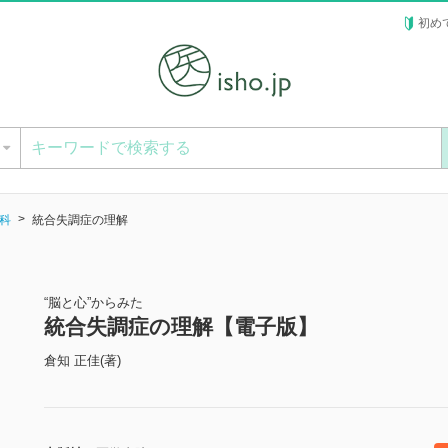
初め
ー
科
統合失調症の理解
“脳と心”からみた
統合失調症の理解【電子版】
倉知 正佳(著)