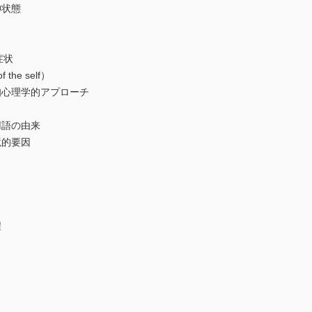
状態
症状
he self）
心理学的アプローチ
語の由来
境的要因
程