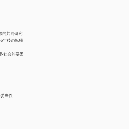
際的共同研究
5年後の転帰
理-社会的要因
妥当性