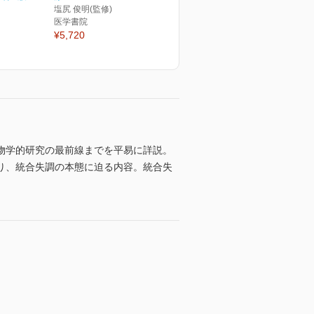
塩尻 俊明(監修)
医学書院
¥5,720
物学的研究の最前線までを平易に詳説。
り、統合失調の本態に迫る内容。統合失