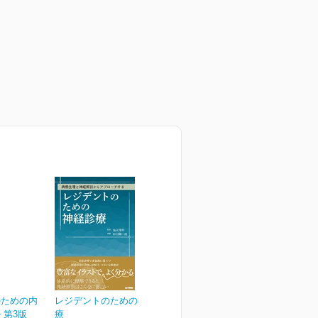
のための内
レジデントのための神経診
 第3版
療