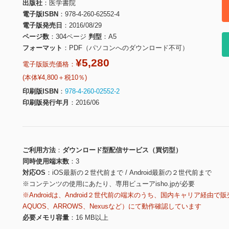
出版社
医学書院
電子版ISBN
978-4-260-62552-4
電子版発売日
2016/08/29
ページ数
304ページ
判型
A5
フォーマット
PDF（パソコンへのダウンロード不可）
¥5,280
電子版販売価格：
(本体¥4,800＋税10％)
印刷版ISBN
978-4-260-02552-2
印刷版発行年月
2016/06
ご利用方法
ダウンロード型配信サービス（買切型）
同時使用端末数
3
対応OS
iOS最新の２世代前まで / Android最新の２世代前まで
※コンテンツの使用にあたり、専用ビューアisho.jpが必要
※Androidは、Android２世代前の端末のうち、国内キャリア経由で販
AQUOS、ARROWS、Nexusなど）にて動作確認しています
必要メモリ容量
16 MB以上