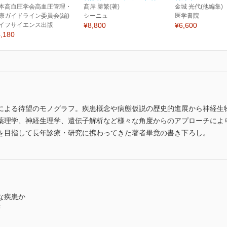
本高血圧学会高血圧管理・
髙岸 勝繁(著)
金城 光代(他編集)
療ガイドライン委員会(編)
シーニュ
医学書院
イフサイエンス出版
¥8,800
¥6,600
,180
による待望のモノグラフ。疾患概念や病態仮説の歴史的進展から神経生
薬理学、神経生理学、遺伝子解析など様々な角度からのアプローチによ
を目指して長年診療・研究に携わってきた著者畢竟の書き下ろし。
な疾患か
断