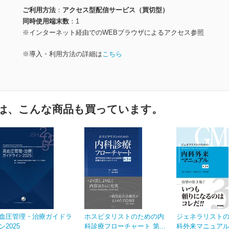
ご利用方法
アクセス型配信サービス（買切型）
同時使用端末数
1
※インターネット経由でのWEBブラウザによるアクセス参照
※導入・利用方法の詳細は
こちら
は、こんな商品も買っています。
血圧管理・治療ガイドラ
ホスピタリストのための内
ジェネラリスト
ン2025
科診療フローチャート 第...
科外来マニュアル