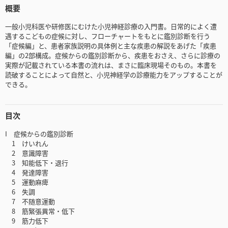
概要
一般小児科医や研修医にむけた小児神経診療の入門書。日常的によく遭
遇するこどもの症候に対し、フローチャートをもとに鑑別診断を行う
「症候編」と、患者家族説明の具体例と主な疾患の解説をあげた「疾患
編」の2部構成。症候からの鑑別診断から、疾患をおさえ、さらに診療の
実際が記載されている本書の流れは、まさに臨床現場そのもの。本書を
読破することによって自然と、小児神経学の診療能力をアップすることが
できる。
目次
I 症候からの鑑別診断
1 けいれん
2 意識障害
3 知能低下・退行
4 発達障害
5 運動麻痺
6 失調
7 不随意運動
8 筋緊張異常・低下
9 筋力低下