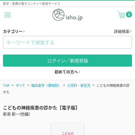
医学・医療の電子コンテンツ配信サービス
0
カテゴリー
詳細検索
ログイン／新規登録
初めての方へ
TOP
すべて
臨床医学（領域別）
小児科・新生児
こどもの神経疾患の診
かた
こどもの神経疾患の診かた【電子版】
新島 新一(他編)