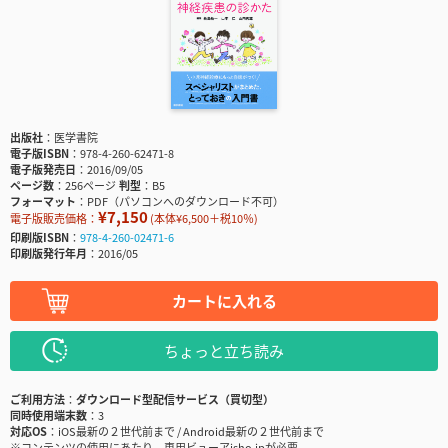
出版社
医学書院
電子版ISBN
978-4-260-62471-8
電子版発売日
2016/09/05
ページ数
256ページ
判型
B5
フォーマット
PDF（パソコンへのダウンロード不可）
¥7,150
電子版販売価格：
(本体¥6,500＋税10％)
印刷版ISBN
978-4-260-02471-6
印刷版発行年月
2016/05
カートに入れる
ちょっと立ち読み
ご利用方法
ダウンロード型配信サービス（買切型）
同時使用端末数
3
対応OS
iOS最新の２世代前まで / Android最新の２世代前まで
※コンテンツの使用にあたり、専用ビューアisho.jpが必要