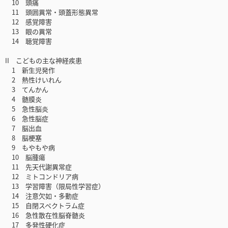
10 頭痛
11 頭囲異常・頭蓋形態異常
12 感覚障害
13 眼の異常
14 聴覚障害
II こどもの主な神経疾患
1 新生児発作
2 熱性けいれん
3 てんかん
4 髄膜炎
5 急性脳炎
6 急性脳症
7 脳出血
8 脳梗塞
9 もやもや病
10 脳腫瘍
11 先天代謝異常症
12 ミトコンドリア病
13 学習障害（限局性学習症）
14 注意欠如・多動症
15 自閉スペクトラム症
16 急性散在性脳脊髄炎
17 多発性硬化症