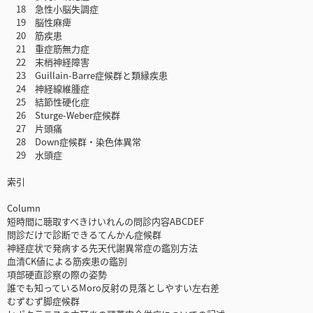
18 急性小脳失調症
19 脳性麻痺
20 筋疾患
21 重症筋無力症
22 末梢神経障害
23 Guillain-Barre症候群と類縁疾患
24 神経線維腫症
25 結節性硬化症
26 Sturge-Weber症候群
27 片頭痛
28 Down症候群・染色体異常
29 水頭症
索引
Column
短時間に聴取すべきけいれんの問診内容ABCDEF
問診だけで診断できるてんかん症候群
神経症状で発病する先天代謝異常症の鑑別方法
血清CK値による筋疾患の鑑別
項部硬直診察の際の姿勢
誰でも知っているMoro反射の見落としやすい左右差
むずむず脚症候群