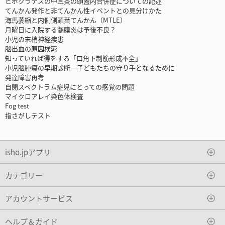
ヒポクラテスの中耳炎の頭蓋内合併症についての記述
てんかん発作と非てんかん性イベントとの見分けかた
海馬萎縮と内側側頭葉てんかん（MTLE）
月曜日に入院する髄膜炎は予後不良？
小児の末梢神経疾患
脳出血の原因検索
知っていれば得をする「口角下制筋形成不全」
小児脳腫瘍の早期診断－子どもたちの守り手となるために
発達障害再考
自閉スペクトラム症児にとっての感覚の問題
マイクロアレイ染色体検査
Fog test
指さがしテスト
isho.jpアプリ
カテゴリー
アカウントサービス
ヘルプ＆ガイド