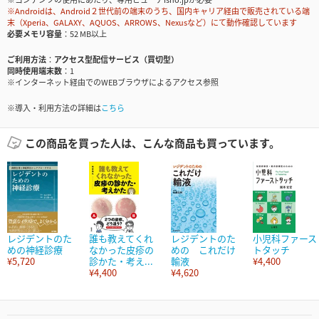
※Androidは、Android２世代前の端末のうち、国内キャリア経由で販売されている端
末（Xperia、GALAXY、AQUOS、ARROWS、Nexusなど）にて動作確認しています
必要メモリ容量
52 MB以上
ご利用方法
アクセス型配信サービス（買切型）
同時使用端末数
1
※インターネット経由でのWEBブラウザによるアクセス参照
※導入・利用方法の詳細は
こちら
この商品を買った人は、こんな商品も買っています。
レジデントのた
誰も教えてくれ
レジデントのた
小児科ファース
めの神経診療
なかった皮疹の
めの これだけ
トタッチ
¥5,720
診かた・考え...
輸液
¥4,400
¥4,400
¥4,620