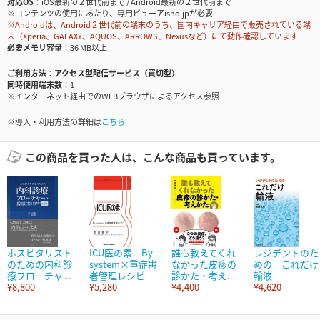
対応OS
iOS最新の２世代前まで / Android最新の２世代前まで
※コンテンツの使用にあたり、専用ビューアisho.jpが必要
※Androidは、Android２世代前の端末のうち、国内キャリア経由で販売されている端
末（Xperia、GALAXY、AQUOS、ARROWS、Nexusなど）にて動作確認しています
必要メモリ容量
36 MB以上
ご利用方法
アクセス型配信サービス（買切型）
同時使用端末数
1
※インターネット経由でのWEBブラウザによるアクセス参照
※導入・利用方法の詳細は
こちら
この商品を買った人は、こんな商品も買っています。
ホスピタリスト
ICU医の素 By
誰も教えてくれ
レジデントのた
のための内科診
system×重症患
なかった皮疹の
めの これだけ
療フローチャ...
者管理レシピ
診かた・考え...
輸液
¥8,800
¥5,280
¥4,400
¥4,620