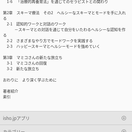
1-6 「治療的再養育法」を通じてのセラピストとの関わり
第2章 スキーマ療法 その2 ヘルシーなスキーマとモードを手に入れ
る
2-1 認知的ワークと対話のワーク
－スキーマとの対話を通じて自分をいたわるヘルシーな認知を作
る
2-2 さまざまなやり方でモードワークを実践する
2-3 ハッピースキーマとヘルシーモードを強めていく
第3章 マミコさんの新たな旅立ち
3-1 マミコさんの回復
3-2 新たな旅立ち
おわりに より深く学ぶために
著者紹介
索引
isho.jpアプリ
カテゴリー