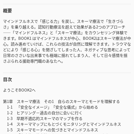
概要
マインドフルネスで「感じる力」を戻し、スキーマ療法で「生きづら
さ」を乗り越える。認知行動療法を超えて効果がある2つのアプローチ
——「マインドフルネス」と「スキーマ療法」をカウンセリング体験で
きます。BOOK1 はマインドフルネスが中心、BOOK2はスキーマ療法が中
心。読み進めていけば、これらの技法が自然に理解できます。トラウマな
どにより「感じる心」を閉ざしてしまった人、ネガティブな思考によって
日常のささいな出来事でも極端に揺れてしまう人、そして日々感情を揺
さぶられる援助専門職のあなたへ。
目次
ようこそBOOK2へ
第1章 スキーマ療法 その1 自らのスキーマとモードを理解する
1-1 「安全なイメージ」「安全な儀式」から始める
1-2 ヒアリング－過去の自分に会いに行く
1-3 早期不適応的スキーマのマップを作る
1-4 スキーママップにもとづくモニタリングとマインドフルネス
1-5 スキーマモードへの気づきとマインドフルネス