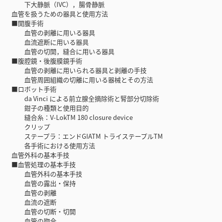
下大静脈（IVC），腸骨静脈
血管を扱うための器具と使用方法
■開腹手術
血管の剥離に用いる器具
血流遮断に用いる器具
血管の切開，縫合に用いる器具
■腹腔鏡・後腹膜鏡手術
血管の剥離に用いられる器具と剥離の手技
血管周囲組織の切離に用いる器械とその方法
■ロボット手術
da Vinci による前立腺全摘除術と腎部分切除術
鉗子の種類と使用目的
縫合糸：V-LokTM 180 closure device
クリップ
ステープラ：エンドGIATM トライステープルTM
各手術における使用方法
血管外科の基本手技
■血管処理の基本手技
血管外科の基本手技
血管の露出・保持
血管の剥離
血流の遮断
血管の切断・切開
血管の吻合