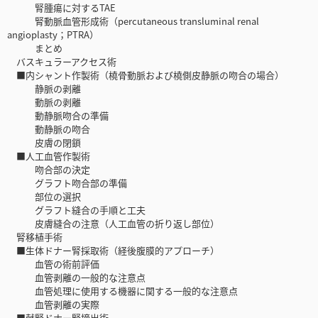
腎腫瘍に対するTAE
腎動脈血管形成術（percutaneous transluminal renal
angioplasty；PTRA）
まとめ
バスキュラーアクセス術
■内シャント作製術（橈骨動脈および橈側皮静脈の吻合の場合）
静脈の剥離
動脈の剥離
動静脈吻合の準備
動静脈の吻合
皮膚の閉鎖
■人工血管作製術
吻合部の決定
グラフト吻合部の準備
部位の選択
グラフト縫合の手順と工夫
皮膚縫合の注意（人工血管の折り返し部位）
腎移植手術
■生体ドナー腎採取術（経後腹膜的アプローチ）
血管の術前評価
血管剥離の一般的な注意点
血管処理に使用する機器に関する一般的な注意点
血管剥離の実際
■献腎ドナー腎摘出術