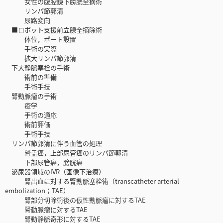
女性の腹腔鏡下膀胱全摘術
リンパ節郭清
尿路変向
■ロボット支援前立腺全摘除術
体位，ポート設置
手術の実際
拡大リンパ節郭清
下大静脈塞栓の手術
術前の準備
手術手技
腎動脈瘤の手術
疫学
手術の適応
術前評価
手術手技
リンパ節郭清に伴う血管の処理
腎盂癌，上部尿管癌のリンパ節郭清
下部尿管癌，膀胱癌
泌尿器領域のIVR（画像下治療）
腎出血に対する腎動脈塞栓術（transcatheter arterial
embolization；TAE）
腎部分切除術後の仮性動脈瘤に対するTAE
腎動脈瘤に対するTAE
腎動静脈奇形に対するTAE