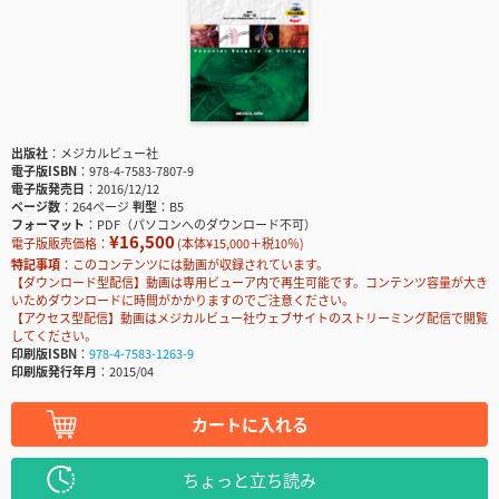
出版社
メジカルビュー社
電子版ISBN
978-4-7583-7807-9
電子版発売日
2016/12/12
ページ数
264ページ
判型
B5
フォーマット
PDF（パソコンへのダウンロード不可）
¥16,500
電子版販売価格：
(本体¥15,000＋税10％)
特記事項
このコンテンツには動画が収録されています。
【ダウンロード型配信】動画は専用ビューア内で再生可能です。コンテンツ容量が大き
いためダウンロードに時間がかかりますのでご注意ください。
【アクセス型配信】動画はメジカルビュー社ウェブサイトのストリーミング配信で閲覧
してください。
印刷版ISBN
978-4-7583-1263-9
印刷版発行年月
2015/04
カートに入れる
ちょっと立ち読み