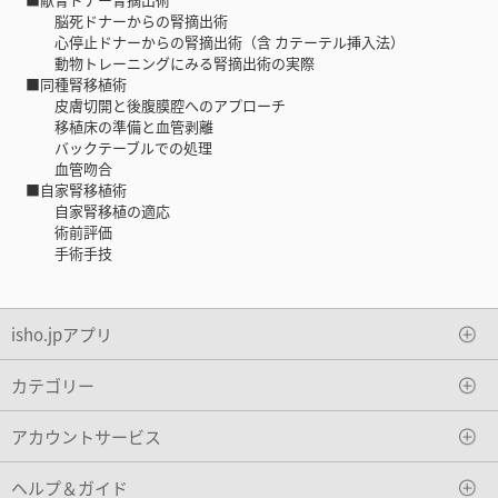
脳死ドナーからの腎摘出術
心停止ドナーからの腎摘出術（含 カテーテル挿入法）
動物トレーニングにみる腎摘出術の実際
■同種腎移植術
皮膚切開と後腹膜腔へのアプローチ
移植床の準備と血管剥離
バックテーブルでの処理
血管吻合
■自家腎移植術
自家腎移植の適応
術前評価
手術手技
isho.jpアプリ
カテゴリー
アカウントサービス
ヘルプ＆ガイド