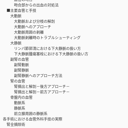
吻合部からの出血の対処法
■主要血管と手技
大動脈
大動脈および分枝の解剖
大動脈へのアプローチ
大動脈周囲の剥離
大動脈剥離時のトラブルシューティング
大静脈
リンパ節郭清における下大静脈の扱い方
下大静脈腫瘍塞栓における下大静脈の扱い方
副腎の血管
副腎動脈
副腎静脈
副腎静脈へのアプローチ方法
腎の血管
腎摘出と解剖－後方アプローチ－
腎摘出と解剖－前方アプローチ－
骨盤内の血管
動脈系
静脈系
前立腺周囲の静脈系
各手術における血管外科手技の実際
腎全摘除術