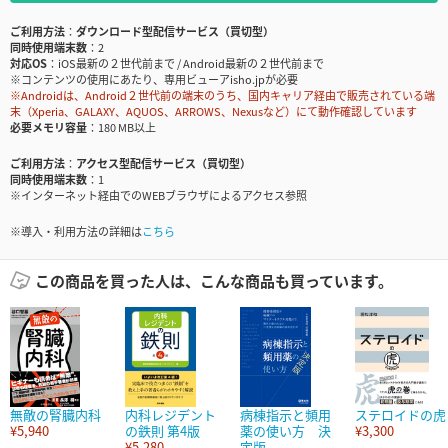
ご利用方法
ダウンロード型配信サービス（買切型）
同時使用端末数
2
対応OS
iOS最新の２世代前まで / Android最新の２世代前まで
※コンテンツの使用にあたり、専用ビューアisho.jpが必要
※Androidは、Android２世代前の端末のうち、国内キャリア経由で販売されている端
末（Xperia、GALAXY、AQUOS、ARROWS、Nexusなど）にて動作確認しています
必要メモリ容量
180 MB以上
ご利用方法
アクセス型配信サービス（買切型）
同時使用端末数
1
※インターネット経由でのWEBブラウザによるアクセス参照
※導入・利用方法の詳細は
こちら
この商品を買った人は、こんな商品も買っています。
無敵の腎臓内科
内科レジデント
病棟指示と頻用
ステロイドの虎
¥5,940
の鉄則 第4版
薬の使い方 決
¥3,300
¥5,280
定版