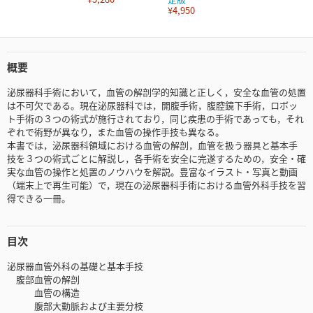
¥4,950
概要
泌尿器科手術において，血管の解剖学的知識と正しく，安全な血管の処置
は不可欠である。現在泌尿器科では，開腹手術，腹腔鏡下手術，ロボッ
ト手術の３つの術式が施行されており，同じ疾患の手術であっても，それ
ぞれで術野が異なり，また血管の操作手技も異なる。
本書では，泌尿器科領域における血管の解剖，血管を扱う器具と基本手
技を３つの術式ごとに解説し，各手術を安全に完遂するための，安全・確
実な血管の操作と処置のノウハウを解説。豊富なイラスト・写真と動画
（端末上で再生可能）で，現在の泌尿器科手術における血管外科手技を習
得できる一冊。
目次
泌尿器血管外科の基礎と基本手技
腹部血管の解剖
血管の構造
腹部大動脈および主要分枝