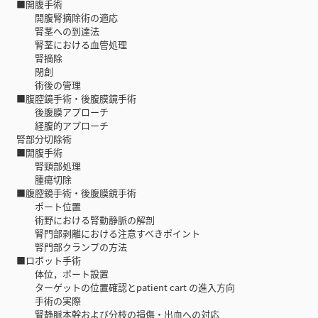
■開腹手術
開腹腎摘除術の適応
腎茎への到達法
腎茎における血管処理
腎摘除
閉創
術後の管理
■腹腔鏡手術・後腹膜鏡手術
後腹膜アプローチ
経腹的アプローチ
腎部分切除術
■開腹手術
腎頸部処理
腫瘍切除
■腹腔鏡手術・後腹膜鏡手術
ポート位置
術野における腎動静脈の解剖
腎門部剥離における注意すべきポイント
腎門部クランプの方法
■ロボット手術
体位，ポート設置
ターゲットの位置確認とpatient cart の進入方向
手術の実際
腎静脈本幹および分枝の損傷・出血への対応