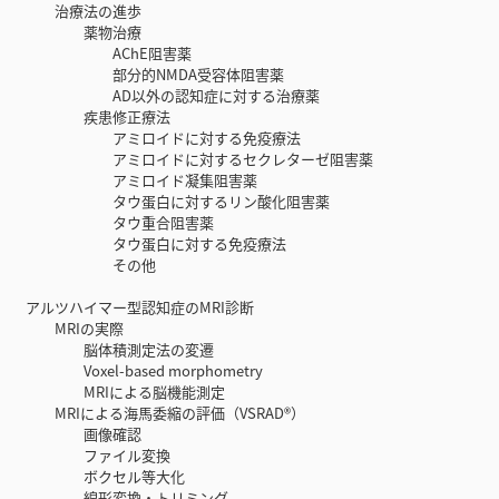
治療法の進歩
薬物治療
AChE阻害薬
部分的NMDA受容体阻害薬
AD以外の認知症に対する治療薬
疾患修正療法
アミロイドに対する免疫療法
アミロイドに対するセクレターゼ阻害薬
アミロイド凝集阻害薬
タウ蛋白に対するリン酸化阻害薬
タウ重合阻害薬
タウ蛋白に対する免疫療法
その他
アルツハイマー型認知症のMRI診断
MRIの実際
脳体積測定法の変遷
Voxel-based morphometry
MRIによる脳機能測定
MRIによる海馬委縮の評価（VSRAD®）
画像確認
ファイル変換
ボクセル等大化
線形変換・トリミング