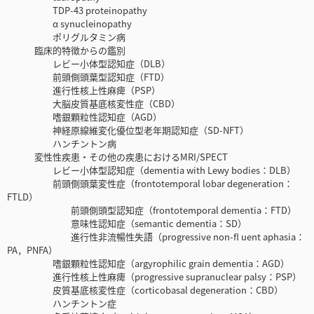
TDP-43 proteinopathy
α synucleinopathy
ポリグルタミン病
臨床的特徴からの鑑別
レビー小体型認知症（DLB）
前頭側頭葉型認知症（FTD）
進行性核上性麻痺（PSP）
大脳皮質基底核変性症（CBD）
嗜銀顆粒性認知症（AGD）
神経原線維変化優位型老年期認知症（SD-NFT）
ハンチントン病
変性性疾患・その他の疾患におけるMRI/SPECT
レビー小体型認知症（dementia with Lewy bodies：DLB）
前頭側頭葉変性症（frontotemporal lobar degeneration：
FTLD）
前頭側頭型認知症（frontotemporal dementia：FTD）
意味性認知症（semantic dementia：SD）
進行性非流暢性失語（progressive non-fl uent aphasia：
PA，PNFA）
嗜銀顆粒性認知症（argyrophilic grain dementia：AGD）
進行性核上性麻痺（progressive supranuclear palsy：PSP）
皮質基底核変性症（corticobasal degeneration：CBD）
ハンチントン症