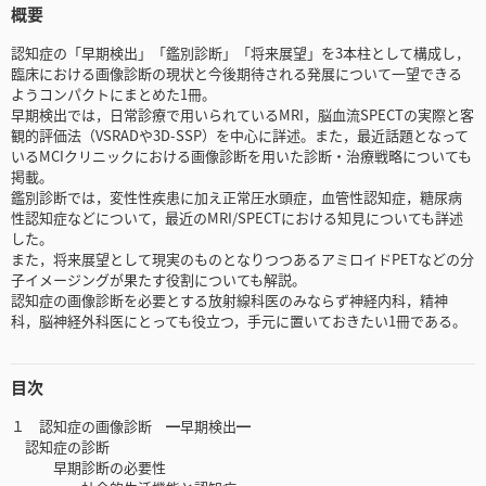
概要
認知症の「早期検出」「鑑別診断」「将来展望」を3本柱として構成し，
臨床における画像診断の現状と今後期待される発展について一望できる
ようコンパクトにまとめた1冊。
早期検出では，日常診療で用いられているMRI，脳血流SPECTの実際と客
観的評価法（VSRADや3D-SSP）を中心に詳述。また，最近話題となって
いるMCIクリニックにおける画像診断を用いた診断・治療戦略についても
掲載。
鑑別診断では，変性性疾患に加え正常圧水頭症，血管性認知症，糖尿病
性認知症などについて，最近のMRI/SPECTにおける知見についても詳述
した。
また，将来展望として現実のものとなりつつあるアミロイドPETなどの分
子イメージングが果たす役割についても解説。
認知症の画像診断を必要とする放射線科医のみならず神経内科，精神
科，脳神経外科医にとっても役立つ，手元に置いておきたい1冊である。
目次
１ 認知症の画像診断 ━早期検出━
認知症の診断
早期診断の必要性