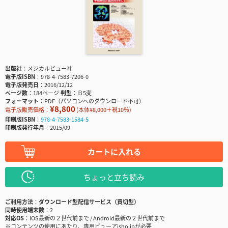
出版社
メジカルビュー社
電子版ISBN
978-4-7583-7206-0
電子版発売日
2016/12/12
ページ数
184ページ
判型
Ｂ5変
フォーマット
PDF（パソコンへのダウンロード不可）
¥8,800
電子版販売価格：
(本体¥8,000＋税10％)
印刷版ISBN
978-4-7583-1584-5
印刷版発行年月
2015/09
カートに入れる
ちょっと立ち読み
ご利用方法
ダウンロード型配信サービス（買切型）
同時使用端末数
2
対応OS
iOS最新の２世代前まで / Android最新の２世代前まで
※コンテンツの使用にあたり、専用ビューアisho.jpが必要