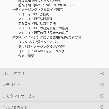
軽度認知障害に対するFDG-PET
前臨床期（preclinical AD）のFDG-PET
分子イメージング（アミロイドPET）
アミロイドPET診断薬
アミロイドPET診断原理
アミロイドPET読影判定法
アミロイドPETの研究開発への応用
アミロイドPETの日常臨床への応用
タウPETイメージングによる認知症研究の新展開
タウタンパク質とタウオパチー
タウPETイメージング技術の開発
［11 C］PBB3-PETイメージング
今後の展望
isho.jpアプリ
カテゴリー
アカウントサービス
ヘルプ＆ガイド