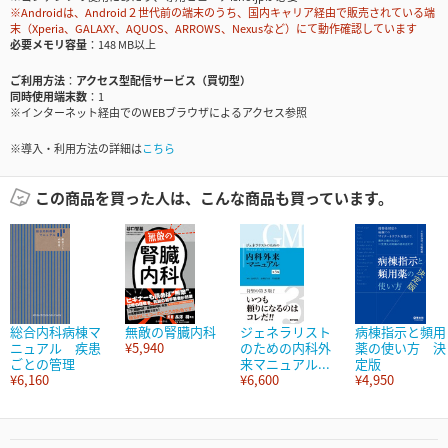
※Androidは、Android２世代前の端末のうち、国内キャリア経由で販売されている端
末（Xperia、GALAXY、AQUOS、ARROWS、Nexusなど）にて動作確認しています
必要メモリ容量
148 MB以上
ご利用方法
アクセス型配信サービス（買切型）
同時使用端末数
1
※インターネット経由でのWEBブラウザによるアクセス参照
※導入・利用方法の詳細は
こちら
この商品を買った人は、こんな商品も買っています。
総合内科病棟マ
無敵の腎臓内科
ジェネラリスト
病棟指示と頻用
ニュアル 疾患
¥5,940
のための内科外
薬の使い方 決
ごとの管理
来マニュアル...
定版
¥6,160
¥6,600
¥4,950