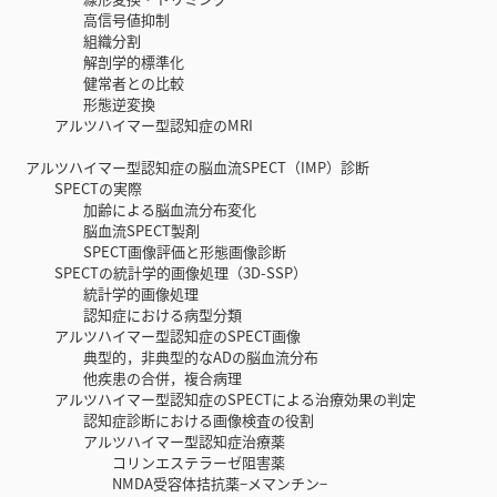
高信号値抑制
組織分割
解剖学的標準化
健常者との比較
形態逆変換
アルツハイマー型認知症のMRI
アルツハイマー型認知症の脳血流SPECT（IMP）診断
SPECTの実際
加齢による脳血流分布変化
脳血流SPECT製剤
SPECT画像評価と形態画像診断
SPECTの統計学的画像処理（3D-SSP）
統計学的画像処理
認知症における病型分類
アルツハイマー型認知症のSPECT画像
典型的，非典型的なADの脳血流分布
他疾患の合併，複合病理
アルツハイマー型認知症のSPECTによる治療効果の判定
認知症診断における画像検査の役割
アルツハイマー型認知症治療薬
コリンエステラーゼ阻害薬
NMDA受容体拮抗薬−メマンチン−