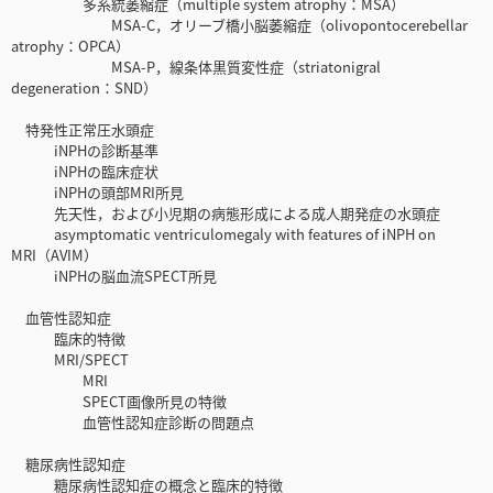
多系統萎縮症（multiple system atrophy：MSA）
MSA-C，オリーブ橋小脳萎縮症（olivopontocerebellar
atrophy：OPCA）
MSA-P，線条体黒質変性症（striatonigral
degeneration：SND）
特発性正常圧水頭症
iNPHの診断基準
iNPHの臨床症状
iNPHの頭部MRI所見
先天性，および小児期の病態形成による成人期発症の水頭症
asymptomatic ventriculomegaly with features of iNPH on
MRI（AVIM）
iNPHの脳血流SPECT所見
血管性認知症
臨床的特徴
MRI/SPECT
MRI
SPECT画像所見の特徴
血管性認知症診断の問題点
糖尿病性認知症
糖尿病性認知症の概念と臨床的特徴