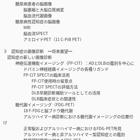
糖尿病患者の脳画像
脳萎縮と大脳白質病変
脳血流代謝画像
糖尿病性認知症の脳画像
MRI
脳血流SPECT
アミロイドPET（11 C-PiB PET）
３ 認知症の画像診断 ━将来展望━
認知症の新しい画像診断
神経伝達機能イメージング（FP-CIT）：ADとDLBの鑑別を中心に
ドパミン神経経路イメージングの各種リガンド
FP-CIT SPECTの臨床活用
FP-CIT使用時の留意点
FP-CIT SPECTの評価方法
DLB早期診断補助ツールとしての活用
DLB臨床症状との関連性
糖代謝イメージング（FDG-PET）
18 F-FDGと脳ブドウ糖代謝
アルツハイマー病診断における糖代謝イメージングの位置付
け
正常脳およびアルツハイマー病におけるFDG-PET所見
アルツハイマー病と非アルツハイマー型認知症との鑑別