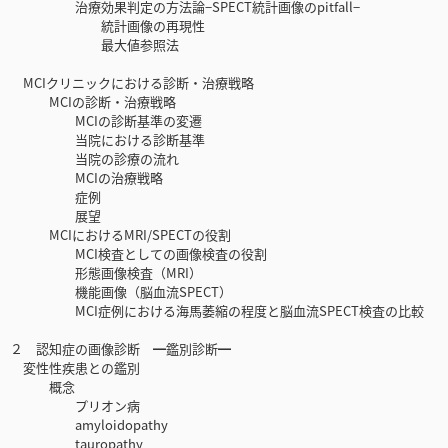
治療効果判定の方法論−SPECT統計画像のpitfall−
統計画像の再現性
最大値参照法
MCIクリニックにおける診断・治療戦略
MCIの診断・治療戦略
MCIの診断基準の変遷
当院における診断基準
当院の診療の流れ
MCIの治療戦略
症例
展望
MCIにおけるMRI/SPECTの役割
MCI検査としての画像検査の役割
形態画像検査（MRI）
機能画像（脳血流SPECT）
MCI症例における海馬萎縮の程度と脳血流SPECT検査の比較
２ 認知症の画像診断 ━鑑別診断━
変性性疾患との鑑別
概念
プリオン病
amyloidopathy
tauropathy