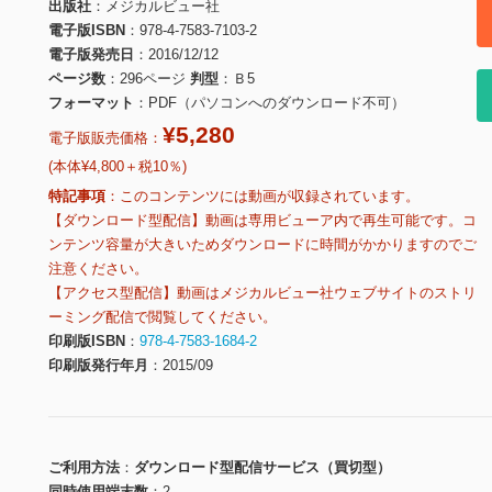
出版社
メジカルビュー社
電子版ISBN
978-4-7583-7103-2
電子版発売日
2016/12/12
ページ数
296ページ
判型
Ｂ5
フォーマット
PDF（パソコンへのダウンロード不可）
¥5,280
電子版販売価格：
(本体¥4,800＋税10％)
特記事項
このコンテンツには動画が収録されています。
【ダウンロード型配信】動画は専用ビューア内で再生可能です。コ
ンテンツ容量が大きいためダウンロードに時間がかかりますのでご
注意ください。
【アクセス型配信】動画はメジカルビュー社ウェブサイトのストリ
ーミング配信で閲覧してください。
印刷版ISBN
978-4-7583-1684-2
印刷版発行年月
2015/09
ご利用方法
ダウンロード型配信サービス（買切型）
同時使用端末数
2