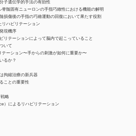
子遺伝学的手法の有効性
脊髄固有ニューロンの手指巧緻性における機能の解明
損傷後の手指の巧緻運動の回復において果たす役割
たリハビリテーション
発現機序
リテーションによって脳内で起こっていること
ついて
テーション〜手からの刺激が如何に重要か〜
いるか？
は拘縮治療の新兵器
ることの重要性
な戦略
terface）によるリハビリテーション