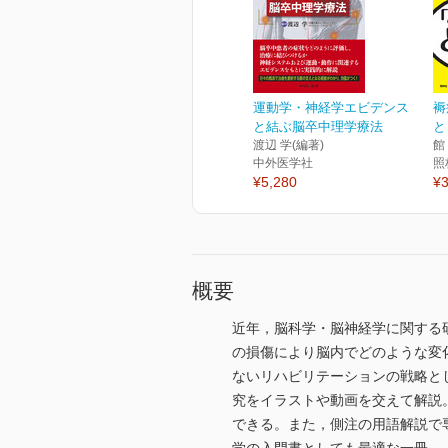
運動学・神経学エビデンス
褥
と結ぶ脳卒中理学療法
と
渡辺 学(編著)
館
中外医学社
照
¥5,280
¥3
概要
近年，脳科学・脳神経学に関する
の損傷により脳内でどのような変
ないリハビリテーションの戦略と
究をイラストや動画を交えて解説
できる。また，側注の用語解説で