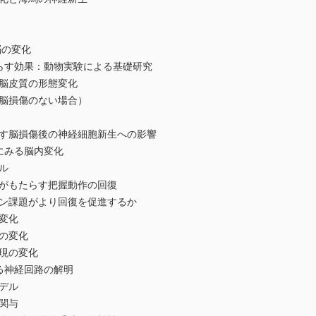
脳の変化
す効果：動物実験による基礎研究
脳皮質の形態変化
脳損傷のない場合）
脳損傷後の神経細胞新生への影響
にみる脳内変化
ル
もたらす把握動作の回復
課題がより回復を促進するか
変化
の変化
現の変化
る神経回路の解明
デル
関与