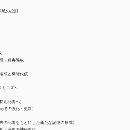
領域の役割
成
経回路再編成
編成と機能代償
メカニズム
長期記憶へ）
記憶の強化・更新）
の記憶をもとにした新たな記憶の形成）
化と海馬の神経新生