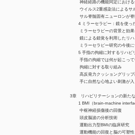
神経経路の機能同定における分
ウイルス2重感染法によるサル
サル脊髄固有ニューロンが脊髄
4 ミラーセラピー：鏡を使っ
ミラーセラピーの背景と効果
鏡による錯覚を利用したリハビ
ミラーセラピー研究の今後に
5 手指の拘縮に対するリハビリ
手指の拘縮では何が起こって
拘縮に対する取り組み
高反発力クッショングリップ
手に自然な心地よい刺激が入
3章 リハビリテーションの新た
1 BMI（brain-machine in
中枢神経損傷後の回復
頭皮脳波の分析技術
運動出力型BMIの臨床研究
運動機能の回復と脳の可塑性