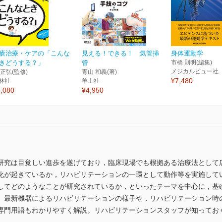
瘡治療・ケアの「こんな
見える！できる！ 気管挿
身体運動学
きどうする？」
管
市橋 則明(編集)
メジカルビュー社
 正弘(監修)
青山 和義(著)
¥7,480
林社
羊土社
,080
¥4,950
研究は目覚しい進歩を遂げており，臨床現場でも根拠ある治療法として
化が起きているか，リハビリテーションの一環として動作等を実施して
してどのようなことが研究されているか，といったテーマを中心に，基
。最新機器によるリハビリテーションの様子や，リハビリテーション時
専門用語もわかりやすく解説。リハビリテーションスタッフが知ってお