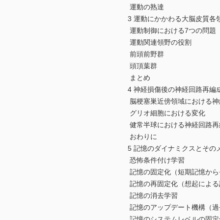
運動の熟達
3 運動にかかわる大脳皮質各
運動制御における7つの問題
運動関連領野の役割
前頭前野群
頭頂葉群
まとめ
4 神経損傷後の神経回路再編
脳梗塞巣近傍領域における神
グリオ細胞における変化
健常半球における神経回路再
おわりに
5 記憶のダイナミクスとその
恐怖条件付け学習
記憶の固定化（短期記憶から
記憶の再固定化（想起による
記憶の消去学習
記憶のアップデート機構（過去
記憶のシステムレベルの固定