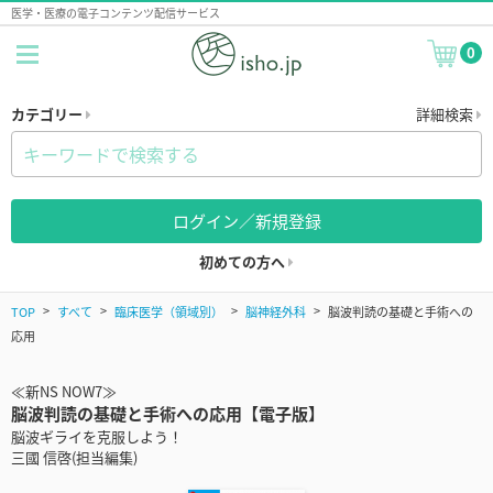
医学・医療の電子コンテンツ配信サービス
0
カテゴリー
詳細検索
ログイン／新規登録
初めての方へ
TOP
すべて
臨床医学（領域別）
脳神経外科
脳波判読の基礎と手術への
応用
≪新NS NOW7≫
脳波判読の基礎と手術への応用【電子版】
脳波ギライを克服しよう！
三國 信啓(担当編集)