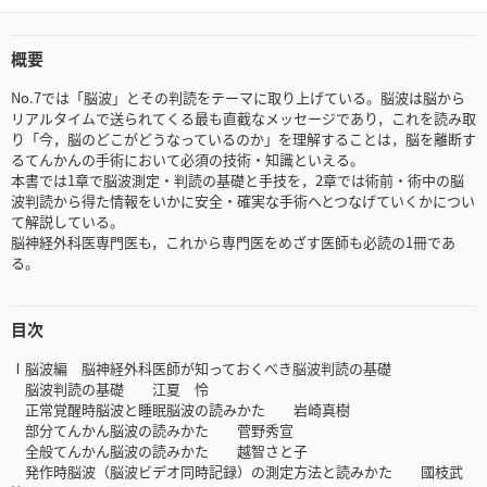
概要
No.7では「脳波」とその判読をテーマに取り上げている。脳波は脳から
リアルタイムで送られてくる最も直截なメッセージであり，これを読み取
り「今，脳のどこがどうなっているのか」を理解することは，脳を離断す
るてんかんの手術において必須の技術・知識といえる。
本書では1章で脳波測定・判読の基礎と手技を，2章では術前・術中の脳
波判読から得た情報をいかに安全・確実な手術へとつなげていくかについ
て解説している。
脳神経外科医専門医も，これから専門医をめざす医師も必読の1冊であ
る。
目次
Ⅰ脳波編 脳神経外科医師が知っておくべき脳波判読の基礎
脳波判読の基礎 江夏 怜
正常覚醒時脳波と睡眠脳波の読みかた 岩崎真樹
部分てんかん脳波の読みかた 菅野秀宣
全般てんかん脳波の読みかた 越智さと子
発作時脳波（脳波ビデオ同時記録）の測定方法と読みかた 國枝武