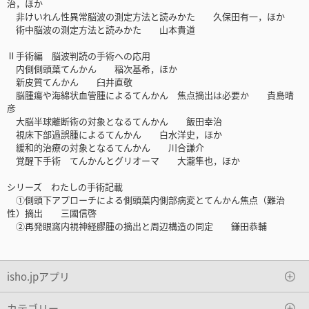
治，ほか
非けいれん性異常脳波の測定方法と読みかた 久保田有一，ほか
術中脳波の測定方法と読みかた 山本貴道
Ⅱ手術編 脳波判読の手術への応用
内側側頭葉てんかん 稲次基希，ほか
新皮質てんかん 臼井直敬
脳腫瘍や海綿状血管腫によるてんかん 焦点摘出は必要か 貴島晴
彦
大脳半球離断術の対象となるてんかん 飯田幸治
視床下部過誤腫によるてんかん 白水洋史，ほか
緩和的治療の対象となるてんかん 川合謙介
覚醒下手術 てんかんとグリオーマ 大瀧隼也，ほか
シリーズ わたしの手術記載
①側頭下アプローチによる側頭葉内側部病変とてんかん焦点（難治
性）摘出 三國信啓
②再発眼窩内視神経膠腫の摘出と周辺構造の同定 鎌田恭輔
isho.jpアプリ
カテゴリー