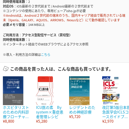
同時使用端末数
2
対応OS
iOS最新の２世代前まで / Android最新の２世代前まで
※コンテンツの使用にあたり、専用ビューアisho.jpが必要
※Androidは、Android２世代前の端末のうち、国内キャリア経由で販売されている端
末（Xperia、GALAXY、AQUOS、ARROWS、Nexusなど）にて動作確認しています
必要メモリ容量
144 MB以上
ご利用方法
アクセス型配信サービス（買切型）
同時使用端末数
1
※インターネット経由でのWEBブラウザによるアクセス参照
※導入・利用方法の詳細は
こちら
この商品を買った人は、こんな商品も買っています。
ホスピタリスト
ICU医の素 By
レジデントのた
改訂第5版日本
のための内科診
system×重症患
めの神経診療
急医学会ICLSコ
療フローチャ...
者管理レシピ
¥5,720
ースガイドブ...
¥8,800
¥5,280
¥2,970