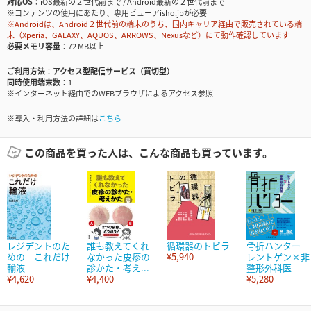
対応OS
iOS最新の２世代前まで / Android最新の２世代前まで
※コンテンツの使用にあたり、専用ビューアisho.jpが必要
※Androidは、Android２世代前の端末のうち、国内キャリア経由で販売されている端
末（Xperia、GALAXY、AQUOS、ARROWS、Nexusなど）にて動作確認しています
必要メモリ容量
72 MB以上
ご利用方法
アクセス型配信サービス（買切型）
同時使用端末数
1
※インターネット経由でのWEBブラウザによるアクセス参照
※導入・利用方法の詳細は
こちら
この商品を買った人は、こんな商品も買っています。
レジデントのた
誰も教えてくれ
循環器のトビラ
骨折ハンター
めの これだけ
なかった皮疹の
¥5,940
レントゲン×非
輸液
診かた・考え...
整形外科医
¥4,620
¥4,400
¥5,280