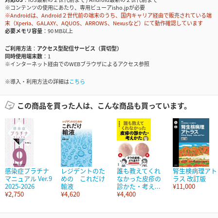
※コンテンツの使用にあたり、専用ビューアisho.jpが必要
※Androidは、Android２世代前の端末のうち、国内キャリア経由で販売されている端
末（Xperia、GALAXY、AQUOS、ARROWS、Nexusなど）にて動作確認しています
必要メモリ容量
90 MB以上
ご利用方法
アクセス型配信サービス（買切型）
同時使用端末数
1
※インターネット経由でのWEBブラウザによるアクセス参照
※導入・利用方法の詳細は
こちら
この商品を買った人は、こんな商品も買っています。
感染症プラチナ
レジデントのた
誰も教えてくれ
腎生検病理アト
マニュアル Ver.9
めの これだけ
なかった皮疹の
ラス 改訂版
2025-2026
輸液
診かた・考え...
¥11,000
¥2,750
¥4,620
¥4,400