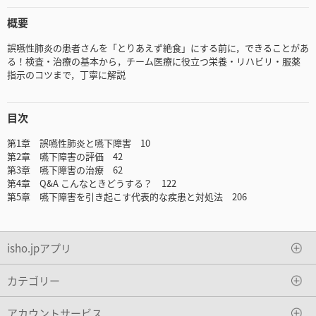
概要
誤嚥性肺炎の患者さんを「とりあえず絶食」にする前に，できることがあ
る！検査・治療の基本から，チーム医療に役立つ栄養・リハビリ・服薬
指示のコツまで，丁寧に解説
目次
第1章 誤嚥性肺炎と嚥下障害 10
第2章 嚥下障害の評価 42
第3章 嚥下障害の治療 62
第4章 Q&A こんなときどうする？ 122
第5章 嚥下障害を引き起こす代表的な疾患と対処法 206
isho.jpアプリ
カテゴリー
アカウントサービス