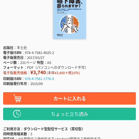
出版社
羊土社
電子版ISBN
978-4-7581-8025-2
電子版発売日
2017/03/27
ページ数
231ページ
判型
A5
フォーマット
PDF（パソコンへのダウンロード不可）
¥3,740
電子版販売価格：
(本体¥3,400＋税10％)
印刷版ISBN
978-4-7581-1776-0
印刷版発行年月
2015/09
カートに入れる
ちょっと立ち読み
ご利用方法
ダウンロード型配信サービス（買切型）
同時使用端末数
3
対応OS
iOS最新の２世代前まで / Android最新の２世代前まで