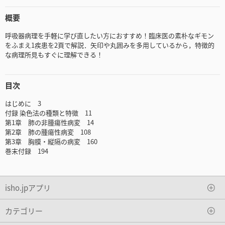
概要
呼吸器病理を手軽に学び直したい方におすすめ！臨床医の素朴なギモン
をふまえ1疾患を2頁で解説．矢印や丸囲みを多用しているから，特徴的
な病理所見もすぐに理解できる！
目次
はじめに 3
付録 染色法の種類と特徴 11
第1章 肺の非腫瘍性病変 14
第2章 肺の腫瘍性病変 108
第3章 胸膜・縦隔の病変 160
巻末付録 194
isho.jpアプリ
カテゴリー