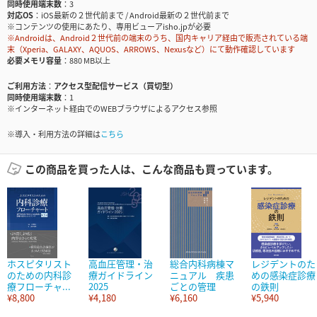
同時使用端末数
3
対応OS
iOS最新の２世代前まで / Android最新の２世代前まで
※コンテンツの使用にあたり、専用ビューアisho.jpが必要
※Androidは、Android２世代前の端末のうち、国内キャリア経由で販売されている端
末（Xperia、GALAXY、AQUOS、ARROWS、Nexusなど）にて動作確認しています
必要メモリ容量
880 MB以上
ご利用方法
アクセス型配信サービス（買切型）
同時使用端末数
1
※インターネット経由でのWEBブラウザによるアクセス参照
※導入・利用方法の詳細は
こちら
この商品を買った人は、こんな商品も買っています。
ホスピタリスト
高血圧管理・治
総合内科病棟マ
レジデントのた
のための内科診
療ガイドライン
ニュアル 疾患
めの感染症診療
療フローチャ...
2025
ごとの管理
の鉄則
¥8,800
¥4,180
¥6,160
¥5,940