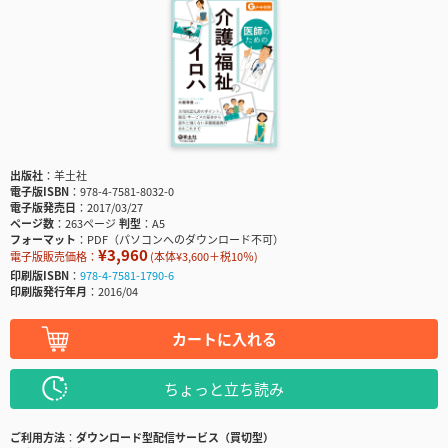
出版社
羊土社
電子版ISBN
978-4-7581-8032-0
電子版発売日
2017/03/27
ページ数
263ページ
判型
A5
フォーマット
PDF（パソコンへのダウンロード不可）
¥3,960
電子版販売価格：
(本体¥3,600＋税10％)
印刷版ISBN
978-4-7581-1790-6
印刷版発行年月
2016/04
カートに入れる
ちょっと立ち読み
ご利用方法
ダウンロード型配信サービス（買切型）