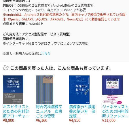
同時使用端末数
3
対応OS
iOS最新の２世代前まで / Android最新の２世代前まで
※コンテンツの使用にあたり、専用ビューアisho.jpが必要
※Androidは、Android２世代前の端末のうち、国内キャリア経由で販売されている端
末（Xperia、GALAXY、AQUOS、ARROWS、Nexusなど）にて動作確認しています
必要メモリ容量
76 MB以上
ご利用方法
アクセス型配信サービス（買切型）
同時使用端末数
1
※インターネット経由でのWEBブラウザによるアクセス参照
※導入・利用方法の詳細は
こちら
この商品を買った人は、こんな商品も買っています。
ホスピタリスト
総合内科病棟マ
病棟指示と頻用
ジェネラリスト
のための内科診
ニュアル 疾患
薬の使い方 決
のための内科診
療フローチャ...
ごとの管理
定版
断リファレン...
¥8,800
¥6,160
¥4,950
¥11,000