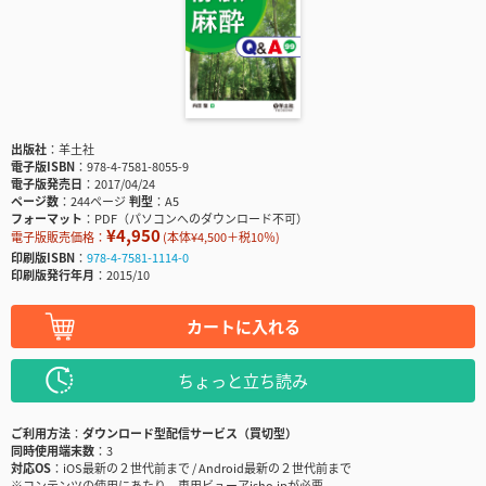
出版社
羊土社
電子版ISBN
978-4-7581-8055-9
電子版発売日
2017/04/24
ページ数
244ページ
判型
A5
フォーマット
PDF（パソコンへのダウンロード不可）
¥4,950
電子版販売価格：
(本体¥4,500＋税10％)
印刷版ISBN
978-4-7581-1114-0
印刷版発行年月
2015/10
カートに入れる
ちょっと立ち読み
ご利用方法
ダウンロード型配信サービス（買切型）
同時使用端末数
3
対応OS
iOS最新の２世代前まで / Android最新の２世代前まで
※コンテンツの使用にあたり、専用ビューアisho.jpが必要