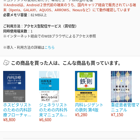
※Androidは、Android２世代前の端末のうち、国内キャリア経由で販売されている端
末（Xperia、GALAXY、AQUOS、ARROWS、Nexusなど）にて動作確認しています
必要メモリ容量
82 MB以上
ご利用方法
アクセス型配信サービス（買切型）
同時使用端末数
1
※インターネット経由でのWEBブラウザによるアクセス参照
※導入・利用方法の詳細は
こちら
この商品を買った人は、こんな商品も買っています。
ホスピタリスト
ジェネラリスト
内科レジデント
重症患者管理マ
のための内科診
のための内科外
の鉄則 第4版
ニュアル
療フローチャ...
来マニュアル...
¥5,280
¥7,150
¥8,800
¥6,600