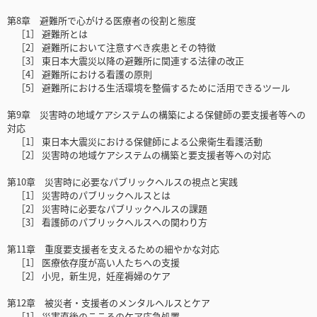
第8章 避難所で心がける医療者の役割と態度
［1］ 避難所とは
［2］ 避難所において注意すべき疾患とその特徴
［3］ 東日本大震災以降の避難所に関連する法律の改正
［4］ 避難所における看護の原則
［5］ 避難所における生活環境を整備するために活用できるツール
第9章 災害時の地域ケアシステムの構築による保健師の要支援者等への
対応
［1］ 東日本大震災における保健師による公衆衛生看護活動
［2］ 災害時の地域ケアシステムの構築と要支援者等への対応
第10章 災害時に必要なパブリックヘルスの視点と実践
［1］ 災害時のパブリックヘルスとは
［2］ 災害時に必要なパブリックヘルスの課題
［3］ 看護師のパブリックヘルスへの関わり方
第11章 重度要支援者を支えるための細やかな対応
［1］ 医療依存度が高い人たちへの支援
［2］ 小児，新生児，妊産褥婦のケア
第12章 被災者・支援者のメンタルヘルスとケア
［1］ 災害直後のこころのケア応急処置