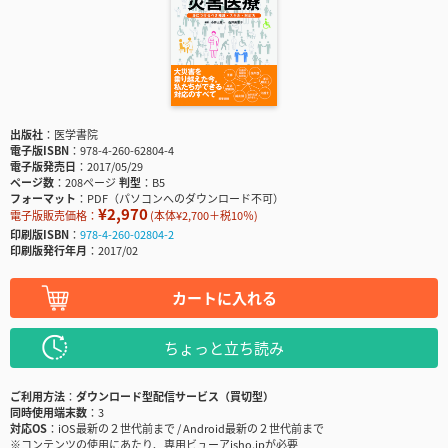
出版社
医学書院
電子版ISBN
978-4-260-62804-4
電子版発売日
2017/05/29
ページ数
208ページ
判型
B5
フォーマット
PDF（パソコンへのダウンロード不可）
¥2,970
電子版販売価格：
(本体¥2,700＋税10％)
印刷版ISBN
978-4-260-02804-2
印刷版発行年月
2017/02
カートに入れる
ちょっと立ち読み
ご利用方法
ダウンロード型配信サービス（買切型）
同時使用端末数
3
対応OS
iOS最新の２世代前まで / Android最新の２世代前まで
※コンテンツの使用にあたり、専用ビューアisho.jpが必要