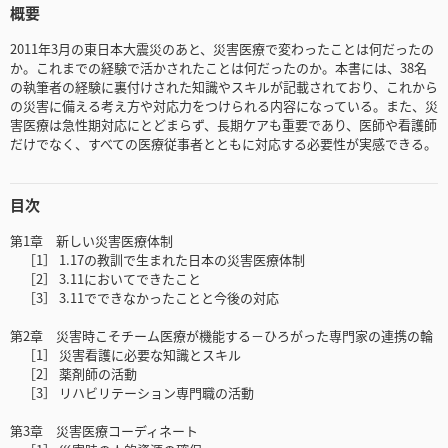
概要
2011年3月の東日本大震災のあと、災害医療で変わったことは何だったの
か。これまでの経験で活かされたことは何だったのか。本書には、38名
の執筆者の経験に裏付けされた知識やスキルが記載されており、これから
の災害に備える考え方や対応力をつけられる内容になっている。また、災
害医療は急性期対応にとどまらず、長期ケアも重要であり、医師や看護師
だけでなく、すべての医療従事者とともに対応する必要性が実感できる。
目次
第1章 新しい災害医療体制
［1］ 1.17の教訓で生まれた日本の災害医療体制
［2］ 3.11においてできたこと
［3］ 3.11でできなかったことと今後の対応
第2章 災害時こそチーム医療が機能する－ひろがった専門家の連携の輪
［1］ 災害看護に必要な知識とスキル
［2］ 薬剤師の活動
［3］ リハビリテーション専門職の活動
第3章 災害医療コーディネート