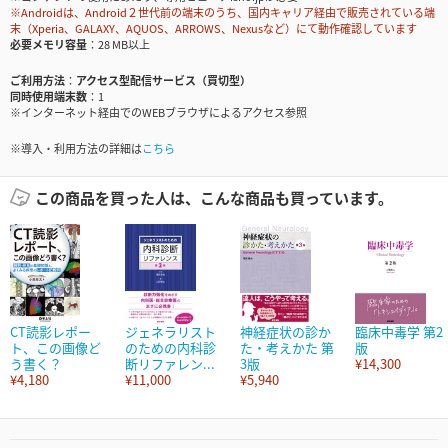
※Androidは、Android２世代前の端末のうち、国内キャリア経由で販売されている端
末（Xperia、GALAXY、AQUOS、ARROWS、Nexusなど）にて動作確認しています
必要メモリ容量
28 MB以上
ご利用方法
アクセス型配信サービス（買切型）
同時使用端末数
1
※インターネット経由でのWEBブラウザによるアクセス参照
※導入・利用方法の詳細は
こちら
この商品を買った人は、こんな商品も買っています。
CT読影レポー
ジェネラリスト
神経症状の診か
臨床中毒学 第2
ト、この画像ど
のための内科診
た・考えかた 第
版
う書く？
断リファレン...
3版
¥14,300
¥4,180
¥11,000
¥5,940