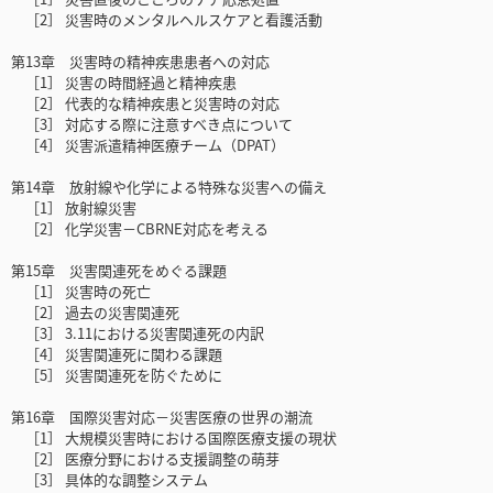
［2］ 災害時のメンタルヘルスケアと看護活動
第13章 災害時の精神疾患患者への対応
［1］ 災害の時間経過と精神疾患
［2］ 代表的な精神疾患と災害時の対応
［3］ 対応する際に注意すべき点について
［4］ 災害派遣精神医療チーム（DPAT）
第14章 放射線や化学による特殊な災害への備え
［1］ 放射線災害
［2］ 化学災害－CBRNE対応を考える
第15章 災害関連死をめぐる課題
［1］ 災害時の死亡
［2］ 過去の災害関連死
［3］ 3.11における災害関連死の内訳
［4］ 災害関連死に関わる課題
［5］ 災害関連死を防ぐために
第16章 国際災害対応－災害医療の世界の潮流
［1］ 大規模災害時における国際医療支援の現状
［2］ 医療分野における支援調整の萌芽
［3］ 具体的な調整システム