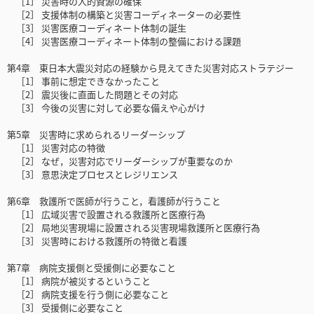
［1］ 災害時の人的資源の確保
［2］ 支援体制の構築と災害コーディネーターの必要性
［3］ 災害医療コーディネート体制の誕生
［4］ 災害医療コーディネート体制の整備における課題
第4章 東日本大震災対応の経験から見えてきた災害対応ストラテジー
［1］ 事前に想定できなかったこと
［2］ 震災後に直面した問題とその対応
［3］ 今後の災害に対して必要な備えや心がけ
第5章 災害時に求められるリーダーシップ
［1］ 災害対応の特徴
［2］ なぜ，災害対応でリーダーシップが重要なのか
［3］ 意思決定プロセスとレジリエンス
第6章 救護所で医師が行うこと，看護師が行うこと
［1］ 広域災害で設置される救護所と医療行為
［2］ 局地災害現場に設置される災害現場救護所と医療行為
［3］ 災害時における救護所の特徴と看護
第7章 病院支援側と受援側に必要なこと
［1］ 病院が被災するということ
［2］ 病院支援を行う側に必要なこと
［3］ 受援側に必要なこと