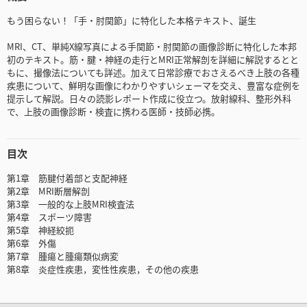
もう困らない！「手・肘関節」に特化した本格テキスト、誕生
MRI、CT、単純X線写真による手関節・肘関節の画像診断に特化した本邦
初のテキスト。筋・腱・神経の走行とMRI正常解剖を詳細に解説するとと
もに、撮像法についても詳述。加えて日常診療でおさえるべき上肢の各種
疾患について、鮮明な画像にわかりやすいシェーマを交え、豊富な症例を
提示して解説。日々の読影レポート作成に役立つ。放射線科、整形外科
で、上肢の画像診断・検査に携わる医師・技師必携。
目次
第1章 筋腱付着部と支配神経
第2章 MRI断層解剖
第3章 一般的な上肢MRI検査法
第4章 スポーツ障害
第5章 神経絞扼
第6章 外傷
第7章 腫瘍と腫瘍類似病変
第8章 炎症性疾患，変性性疾患，その他の疾患