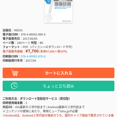
出版社
MEDSi
電子版ISBN
978-4-89592-995-0
電子版発売日
2017/06/05
ページ数
240ページ
判型
B5
フォーマット
PDF（パソコンへのダウンロード不可）
¥7,700
電子版販売価格：
(本体¥7,000＋税10％)
印刷版ISBN
978-4-89592-870-0
印刷版発行年月
2017/04
カートに入れる
ちょっと立ち読み
ご利用方法
ダウンロード型配信サービス（買切型）
同時使用端末数
2
対応OS
iOS最新の２世代前まで / Android最新の２世代前まで
※コンテンツの使用にあたり、専用ビューアisho.jpが必要
※Androidは、Android２世代前の端末のうち、国内キャリア経由で販売されている端