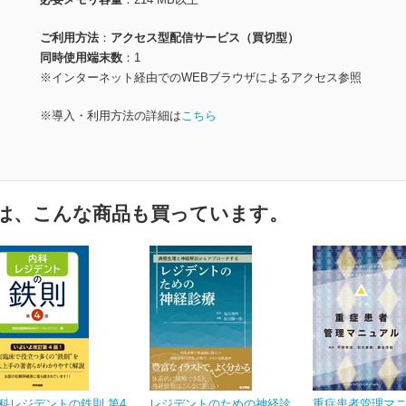
ご利用方法
アクセス型配信サービス（買切型）
同時使用端末数
1
※インターネット経由でのWEBブラウザによるアクセス参照
※導入・利用方法の詳細は
こちら
は、こんな商品も買っています。
科レジデントの鉄則 第4
レジデントのための神経診
重症患者管理マ