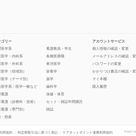
テゴリー
アカウントサービス
礎医学系
看護教員・学生
個人情報の確認・変更
床医学・内科系
各種医療職
メールアドレスの確認・変
床医学・外科系
東洋医学
パスワードの変更
床医学（領域別）
栄養学
かかりつけ書店の確認・変
床医学（テーマ別）
薬学
マイ本棚
会医学系・医学一般など
歯科学
購入履歴
礎看護
保健・体育
床看護（診療科・技術）
セット・雑誌年間購読
床看護（専門別）
雑誌
健・助産
Copyri
利用規約
特定商取引法に基づく表記
ケアネットポイント連携利用規約