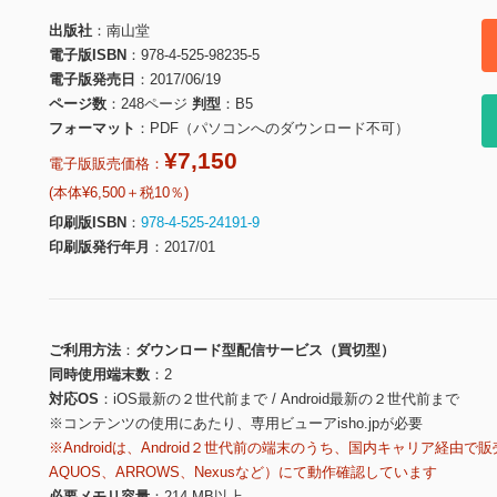
出版社
南山堂
電子版ISBN
978-4-525-98235-5
電子版発売日
2017/06/19
ページ数
248ページ
判型
B5
フォーマット
PDF（パソコンへのダウンロード不可）
¥7,150
電子版販売価格：
(本体¥6,500＋税10％)
印刷版ISBN
978-4-525-24191-9
印刷版発行年月
2017/01
ご利用方法
ダウンロード型配信サービス（買切型）
同時使用端末数
2
対応OS
iOS最新の２世代前まで / Android最新の２世代前まで
※コンテンツの使用にあたり、専用ビューアisho.jpが必要
※Androidは、Android２世代前の端末のうち、国内キャリア経由で販
AQUOS、ARROWS、Nexusなど）にて動作確認しています
必要メモリ容量
214 MB以上