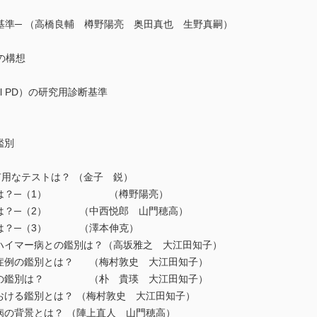
基準─ （高橋良輔 樽野陽亮 奥田真也 生野真嗣）
の構想
al PD）の研究用診断基準
鑑別
用なテストは？ （金子 鋭）
の鑑別は？─（1） （樽野陽亮）
別は？─（2） （中西悦郎 山門穂高）
別は？─（3） （澤本伸克）
ツハイマー病との鑑別は？（高坂雅之 大江田知子）
る症例の鑑別とは？ （梅村敦史 大江田知子）
ムとの鑑別は？ （朴 貴瑛 大江田知子）
おける鑑別とは？ （梅村敦史 大江田知子）
病の背景とは？ （陣上直人 山門穂高）