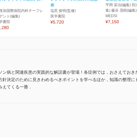
療
平岡 栄治(編集) 則
集) 藤谷 茂樹(編集)
路加国際病院内科チーフレ
塩尻 俊明(監修)
MEDSI
デント(編集)
医学書院
¥7,150
学書院
¥5,720
,280
ソン病と関連疾患の実践的な解説書が登場！各症例では，おさえておき
方針決定のために見きわめるべきポイントを学べるほか，知識の整理に
みえてくる一冊．