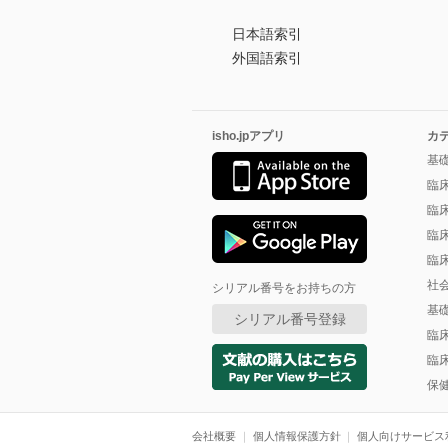
日本語索引
外国語索引
isho.jpアプリ
カ
基
臨
臨
臨
臨
社
シリアル番号をお持ちの方
基
シリアル番号登録
臨
臨
保
会社概要
個人情報保護方針
個人向けサービス