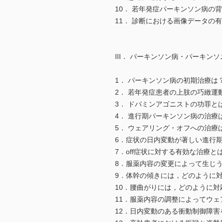
10． 若年発症パーキンソン病の
11． 診断における画像データの
III． パーキンソン病・パーキン
1． パーキンソン病の初期治療は
2． 若年発症患者の上肢の巧緻
3． ドパミンアゴニストの功罪と
4． 進行期パーキンソン病の治療
5． ウェアリング・オフへの治療
6．症状の日内変動が著しい進行
7．off症状に対する有効な治療と
8．服薬内容の変更によって生じ
9．体幹の傾きには，どのように
10．腰曲がりには，どのように
11．服薬内容の調整によってウェ
12．日内変動のある衝動制御障害