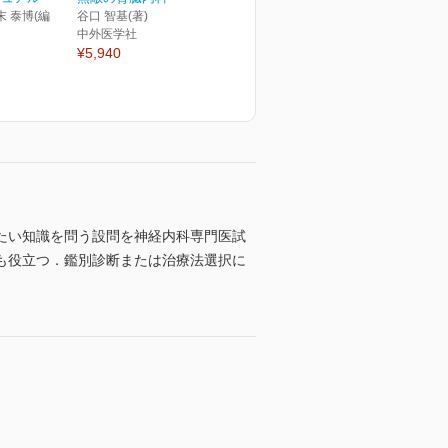
末 泰博(編
谷口 智基(著)
中外医学社
¥5,940
たい知識を問う設問を神経内科専門医試
も役立つ．鑑別診断または治療法選択に