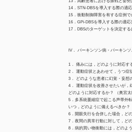
13．高齢患者における振戦と姿
14．STN-DBSを導入する際の
15．衝動制御障害を有する症例での
16．GPi-DBSを導入する際の適
17．DBSのターゲットを決定する
IV． パーキンソン病・パーキン
1． 痛みには，どのように対応す
2． 運動症状とあわせて，うつ症
3． どのような患者に幻覚・妄想
4． 運動症状を改善させたいが，
どのように対応するか？ （奥宮太
5．多系統萎縮症で起こる声帯外
いつ，どのように備えるべきか？
6．開眼失行を合併した場合，ど
7．夜間の異常行動に対して，ど
8．病的買い物衝動には，どのよ