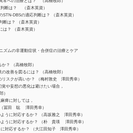
勢異常への治療とは？ （高橋牧郎）
適応判断は？ （斎木英資）
STN-DBSの適応判断は？ （斎木英資）
応判断は？ （斎木英資）
には？ （斎木英資）
ソニズムの非運動症状・合併症の治療とケア
るか？ （高橋牧郎）
状の改善を図るには？ （高橋牧郎）
のリスクが高いか？ （梅村敦史 澤田秀幸）
幻覚や妄想の悪化は避けたい場合，
郎）
転麻痺に対しては，
 （冨田 聡 澤田秀幸）
のように対応するか？ （高坂雅之 澤田秀幸）
のように対応するか？ （朴 貴瑛 澤田秀幸）
うに対応するか？ （大江田知子 澤田秀幸）