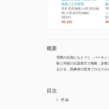
疾患ごとの管理
版
筒泉 貴彦(編集) 山田 悠史(編
聖
集) 小坂 鎮太郎(編集)
ジ
MEDSI
医
¥6,160
¥5
概要
実際の症例にもとづく，パーキン
験と同様の出題形式で掲載．診療
おける，熟練者の思考プロセスが
目次
I．序 論