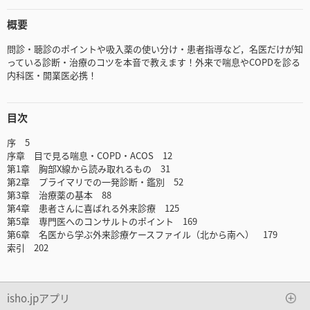
概要
問診・聴診のポイントや吸入薬の使い分け・患者指導など，名医だけが知
っている診断・治療のコツを本音で教えます！外来で喘息やCOPDを診る
内科医・開業医必携！
目次
序 5
序章 目で見る喘息・COPD・ACOS 12
第1章 胸部X線から読み取れるもの 31
第2章 プライマリでの一発診断・鑑別 52
第3章 治療薬の基本 88
第4章 患者さんに喜ばれる外来診療 125
第5章 専門医へのコンサルトのポイント 169
第6章 名医から学ぶ外来診療ケースファイル（北から南へ） 179
索引 202
isho.jpアプリ