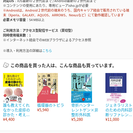
対応OS
iOS最新の２世代前まで / Android最新の２世代前まで
※コンテンツの使用にあたり、専用ビューアisho.jpが必要
※Androidは、Android２世代前の端末のうち、国内キャリア経由で販売されている端
末（Xperia、GALAXY、AQUOS、ARROWS、Nexusなど）にて動作確認しています
必要メモリ容量
54 MB以上
ご利用方法
アクセス型配信サービス（買切型）
同時使用端末数
1
※インターネット経由でのWEBブラウザによるアクセス参照
※導入・利用方法の詳細は
こちら
この商品を買った人は、こんな商品も買っています。
誰も教えてくれ
循環器のトビラ
骨折ハンター
ジェネラリスト
なかった皮疹の
¥5,940
レントゲン×非
のための内科診
診かた・考え...
整形外科医
断リファレン...
¥4,400
¥5,280
¥11,000