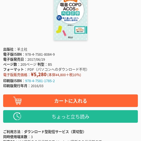
出版社
羊土社
電子版ISBN
978-4-7581-8084-9
電子版発売日
2017/06/19
ページ数
205ページ
判型
B5
フォーマット
PDF（パソコンへのダウンロード不可）
¥5,280
電子版販売価格：
(本体¥4,800＋税10％)
印刷版ISBN
978-4-7581-1785-2
印刷版発行年月
2016/03
カートに入れる
ちょっと立ち読み
ご利用方法
ダウンロード型配信サービス（買切型）
同時使用端末数
3