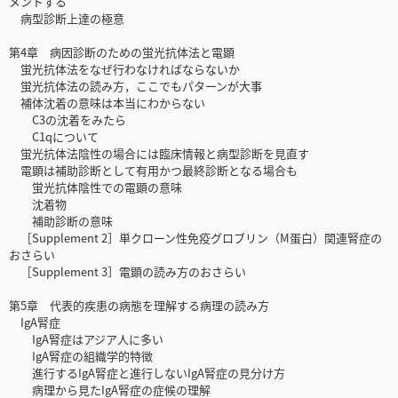
メントする
病型診断上達の極意
第4章 病因診断のための蛍光抗体法と電顕
蛍光抗体法をなぜ行わなければならないか
蛍光抗体法の読み方，ここでもパターンが大事
補体沈着の意味は本当にわからない
C3の沈着をみたら
C1qについて
蛍光抗体法陰性の場合には臨床情報と病型診断を見直す
電顕は補助診断として有用かつ最終診断となる場合も
蛍光抗体陰性での電顕の意味
沈着物
補助診断の意味
［Supplement 2］単クローン性免疫グロブリン（M蛋白）関連腎症の
おさらい
［Supplement 3］電顕の読み方のおさらい
第5章 代表的疾患の病態を理解する病理の読み方
IgA腎症
IgA腎症はアジア人に多い
IgA腎症の組織学的特徴
進行するIgA腎症と進行しないIgA腎症の見分け方
病理から見たIgA腎症の症候の理解