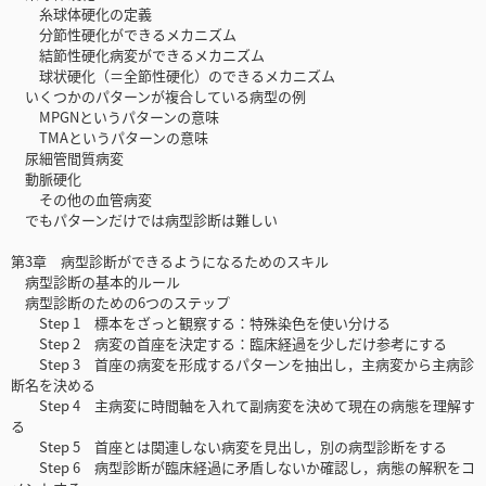
糸球体硬化の定義
分節性硬化ができるメカニズム
結節性硬化病変ができるメカニズム
球状硬化（＝全節性硬化）のできるメカニズム
いくつかのパターンが複合している病型の例
MPGNというパターンの意味
TMAというパターンの意味
尿細管間質病変
動脈硬化
その他の血管病変
でもパターンだけでは病型診断は難しい
第3章 病型診断ができるようになるためのスキル
病型診断の基本的ルール
病型診断のための6つのステップ
Step 1 標本をざっと観察する：特殊染色を使い分ける
Step 2 病変の首座を決定する：臨床経過を少しだけ参考にする
Step 3 首座の病変を形成するパターンを抽出し，主病変から主病診
断名を決める
Step 4 主病変に時間軸を入れて副病変を決めて現在の病態を理解す
る
Step 5 首座とは関連しない病変を見出し，別の病型診断をする
Step 6 病型診断が臨床経過に矛盾しないか確認し，病態の解釈をコ