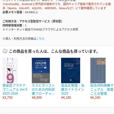
※Androidは、Android２世代前の端末のうち、国内キャリア経由で販売されている端
末（Xperia、GALAXY、AQUOS、ARROWS、Nexusなど）にて動作確認しています
必要メモリ容量
64 MB以上
ご利用方法
アクセス型配信サービス（買切型）
同時使用端末数
1
※インターネット経由でのWEBブラウザによるアクセス参照
※導入・利用方法の詳細は
こちら
この商品を買った人は、こんな商品も買っています。
感染症プラチナ
ホスピタリスト
高血圧管理・治
総合内科病棟マ
マニュアル Ver.9
のための内科診
療ガイドライン
ニュアル 疾患
2025-2026
療フローチャ...
2025
ごとの管理
¥2,750
¥8,800
¥4,180
¥6,160