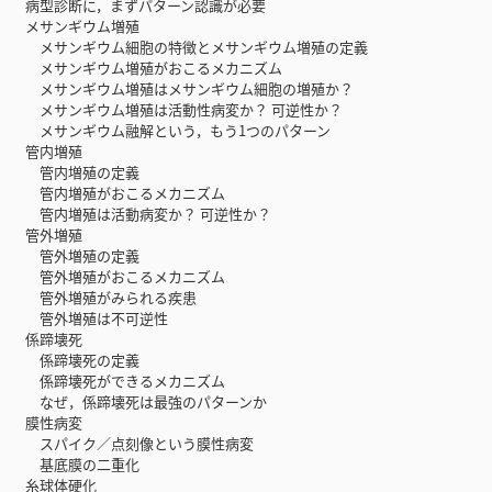
病型診断に，まずパターン認識が必要
メサンギウム増殖
メサンギウム細胞の特徴とメサンギウム増殖の定義
メサンギウム増殖がおこるメカニズム
メサンギウム増殖はメサンギウム細胞の増殖か？
メサンギウム増殖は活動性病変か？ 可逆性か？
メサンギウム融解という，もう1つのパターン
管内増殖
管内増殖の定義
管内増殖がおこるメカニズム
管内増殖は活動病変か？ 可逆性か？
管外増殖
管外増殖の定義
管外増殖がおこるメカニズム
管外増殖がみられる疾患
管外増殖は不可逆性
係蹄壊死
係蹄壊死の定義
係蹄壊死ができるメカニズム
なぜ，係蹄壊死は最強のパターンか
膜性病変
スパイク／点刻像という膜性病変
基底膜の二重化
糸球体硬化