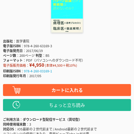
出版社
医学書院
電子版ISBN
978-4-260-63169-3
電子版発売日
2017/06/19
ページ数
200ページ
判型
B5
フォーマット
PDF（パソコンへのダウンロード不可）
¥4,950
電子版販売価格：
(本体¥4,500＋税10％)
印刷版ISBN
978-4-260-03169-1
印刷版発行年月
2017/05
カートに入れる
ちょっと立ち読み
ご利用方法
ダウンロード型配信サービス（買切型）
同時使用端末数
3
対応OS
iOS最新の２世代前まで / Android最新の２世代前まで
※コンテンツの使用にあたり、専用ビューアisho.jpが必要