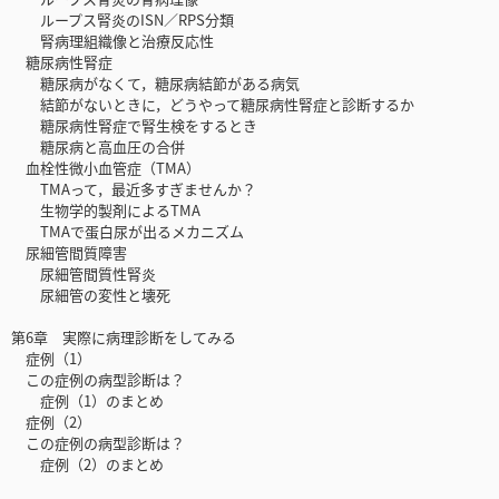
ループス腎炎のISN／RPS分類
腎病理組織像と治療反応性
糖尿病性腎症
糖尿病がなくて，糖尿病結節がある病気
結節がないときに，どうやって糖尿病性腎症と診断するか
糖尿病性腎症で腎生検をするとき
糖尿病と高血圧の合併
血栓性微小血管症（TMA）
TMAって，最近多すぎませんか？
生物学的製剤によるTMA
TMAで蛋白尿が出るメカニズム
尿細管間質障害
尿細管間質性腎炎
尿細管の変性と壊死
第6章 実際に病理診断をしてみる
症例（1）
この症例の病型診断は？
症例（1）のまとめ
症例（2）
この症例の病型診断は？
症例（2）のまとめ