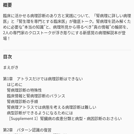
概要
臨床に活かせる病理診断のあり方と実践について、「腎病理に詳しい病理
医」と「腎生理を専門とする臨床医」が徹底トーク。腎病理を読み解くた
めに必要な“本当の知識”と、病理所見から得るべき“真の情報”の輪郭を、
2人の専門家のクロストークが浮き彫りにする新感覚の病理解説本が登
場！
目次
まえがき
第1章 アトラスだけでは病理診断はできない
はじめに
腎病理診断の特殊性
臨床情報と腎病理診断のバランス
腎病理診断の手順
腎病理アトラスでは病態を考える病理診断は難しい
病型診断ができるようになるためには
［Supplement 1］腎臓病の疾患分類と病型・病因診断のおさらい
第2章 パターン認識の復習