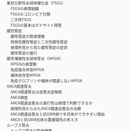
巣状分節性糸球体硬化症（FSGS）
FSGSの病理組織
FSGSのコロンビア分類
二次性FSGS
FSGSの基本はポドサイト障害
膜性腎症
膜性腎症の腎病理像
特発性膜性腎症と二次性膜性腎症
病理所見から見た膜性腎症の症状
膜性腎症の進行
膜性増殖性糸球体腎炎（MPGN）
MPGNの病理像
免疫複合体型MPGN
補体依存型MPGN
免疫グロブリンや補体が関連しないMPGN
ANCA関連腎炎
ANCA関連腎炎は血管炎症候群
ANCA検査
ANCA関連血管炎の進行性は病理で判断できるか
病理所見からみたANCA関連血管炎の治療
ANCA関連血管炎と抗GBM病で半月体ができやすい理由
ANCAと抗GBM抗体の重複陽性の考え方
ループス腎炎
ループス腎炎の腎病理像