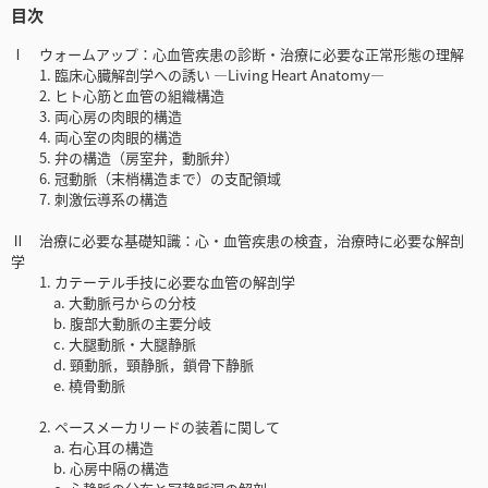
目次
Ⅰ ウォームアップ：心血管疾患の診断・治療に必要な正常形態の理解
1. 臨床心臓解剖学への誘い ―Living Heart Anatomy―
2. ヒト心筋と血管の組織構造
3. 両心房の肉眼的構造
4. 両心室の肉眼的構造
5. 弁の構造（房室弁，動脈弁）
6. 冠動脈（末梢構造まで）の支配領域
7. 刺激伝導系の構造
Ⅱ 治療に必要な基礎知識：心・血管疾患の検査，治療時に必要な解剖
学
1. カテーテル手技に必要な血管の解剖学
a. 大動脈弓からの分枝
b. 腹部大動脈の主要分岐
c. 大腿動脈・大腿静脈
d. 頸動脈，頸静脈，鎖骨下静脈
e. 橈骨動脈
2. ペースメーカリードの装着に関して
a. 右心耳の構造
b. 心房中隔の構造