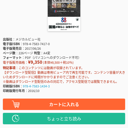
出版社
メジカルビュー社
電子版ISBN
978-4-7583-7417-0
電子版発売日
2017/06/26
ページ数
226ページ
判型
A4変
フォーマット
PDF（パソコンへのダウンロード不可）
¥9,350
電子版販売価格：
(本体¥8,500＋税10％)
特記事項
このコンテンツには動画が収録されています。
【ダウンロード型配信】動画は専用ビューア内で再生可能です。コンテンツ容量が大き
いためダウンロードに時間がかかりますのでご注意ください。
※動画はダウンロード型配信のみの対応で，アクセス型配信では閲覧できません。
印刷版ISBN
978-4-7583-1434-3
印刷版発行年月
2016/10
カートに入れる
ちょっと立ち読み