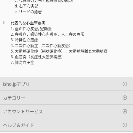
c. 心静脈の分布と冠静脈洞の解剖
d. 右室心尖部
e. リードの癒着
Ⅲ 代表的な心血管疾患
1. 虚血性心疾患, 冠動脈
2. 弁膜症，感染性心内膜炎，人工弁の異常
3. 特発性心筋症
4. 二次性心筋症（二次性心筋疾患）
5. 大動脈硬化症（粥状硬化症），大動脈解離と大動脈瘤
6. 血管炎（炎症性大動脈疾患）
7. 肺高血圧症
isho.jpアプリ
カテゴリー
アカウントサービス
ヘルプ＆ガイド