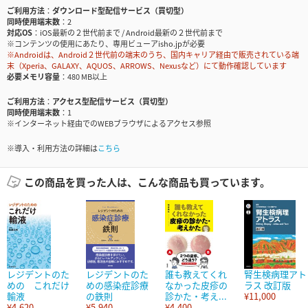
ご利用方法
ダウンロード型配信サービス（買切型）
同時使用端末数
2
対応OS
iOS最新の２世代前まで / Android最新の２世代前まで
※コンテンツの使用にあたり、専用ビューアisho.jpが必要
※Androidは、Android２世代前の端末のうち、国内キャリア経由で販売されている端
末（Xperia、GALAXY、AQUOS、ARROWS、Nexusなど）にて動作確認しています
必要メモリ容量
480 MB以上
ご利用方法
アクセス型配信サービス（買切型）
同時使用端末数
1
※インターネット経由でのWEBブラウザによるアクセス参照
※導入・利用方法の詳細は
こちら
この商品を買った人は、こんな商品も買っています。
レジデントのた
レジデントのた
誰も教えてくれ
腎生検病理アト
めの これだけ
めの感染症診療
なかった皮疹の
ラス 改訂版
輸液
の鉄則
診かた・考え...
¥11,000
¥4,620
¥5,940
¥4,400