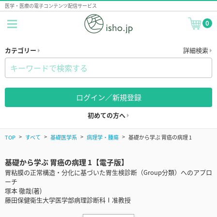
医学・医療の電子コンテンツ配信サービス
0
カテゴリー
詳細検索
ログイン／新規登録
初めての方へ
TOP
すべて
基礎医学系
病理学・腫瘍
基礎から学ぶ 胃癌の病理 1
基礎から学ぶ 胃癌の病理 1【電子版】
胃粘膜の正常構造・分化に基づいた胃生検診断（Group分類）へのアプロ
ーチ
塚本 徹哉(著)
藤田保健衛生大学医学部病理診断科Ⅰ准教授