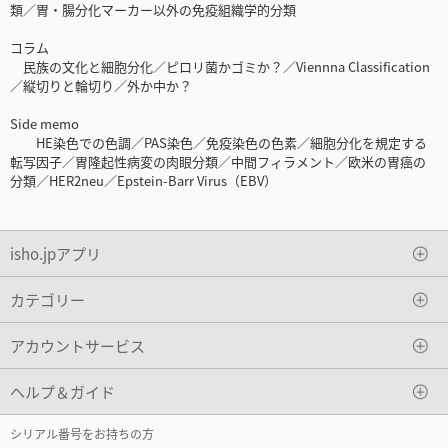
類／胃・腸分化マーカー以外の免疫組織学的分類
コラム
民族の文化と細胞分化／ピロリ菌かゴミか？／Viennna Classification
／縦切りと輪切り／外か中か？
Side memo
HE染色での色調／PAS染色／免疫染色の色素／細胞分化を規定する
転写因子／胃隆起性病変の肉眼分類／中間フィラメント／欧米の胃癌の
分類／HER2neu／Epstein-Barr Virus（EBV）
isho.jpアプリ
カテゴリー
アカウントサービス
ヘルプ＆ガイド
シリアル番号をお持ちの方