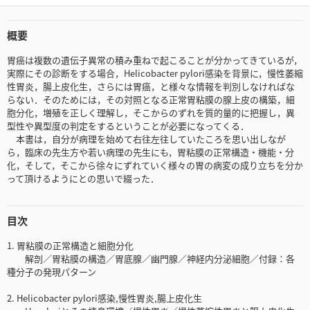
概要
胃癌は複数の遺伝子異常の積み重ねで起こることが分かってきているが，
実際にその診断をする場合，Helicobacter pylori感染を背景に，慢性萎縮
性胃炎，腸上皮化生，さらには胃癌，と様々な情報を判別しなければな
らない．そのためには，その対照となる正常胃粘膜の腺上皮の構築，細
胞分化，増殖を正しく理解し，そこからのずれを質的量的に把握し，異
型性や異型度の判定をするということが必要になってくる．
本書は，自分が病理を始めて右往左往していたころを思い出しなが
ら，臨床の先生方や若い病理の先生にも，胃粘膜の正常構造・機能・分
化，そして，そこから徐々にずれていく様々の胃の病変の成り立ちを分か
って頂けるようにとの思いで綴った．
目次
1. 胃粘膜の正常構造と細胞分化
解剖／胃粘膜の構造／胃底腺／幽門腺／神経内分泌細胞／付録：各
種分子の発現パターン
2. Helicobacter pylori感染,慢性胃炎,腸上皮化生