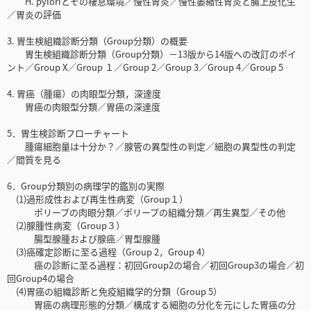
H. pyloriとその棲息環境／慢性胃炎／慢性萎縮性胃炎と腸上皮化生
／胃炎の評価
3. 胃生検組織診断分類（Group分類）の概要
胃生検組織診断分類（Group分類）－13版から14版への改訂のポイ
ント／Group X／Group １／Group 2／Group 3／Group 4／Group 5
4. 胃癌（腫瘍）の肉眼型分類，深達度
胃癌の肉眼型分類／胃癌の深達度
5．胃生検診断フローチャート
腫瘍細胞量は十分か？／腺管の異型性の判定／細胞の異型性の判定
／間質を見る
6．Group分類別の病理学的鑑別の実際
(1)過形成性および再生性病変（Group１）
ポリープの肉眼分類／ポリープの組織分類／再生異型／その他
(2)腺腫性病変（Group３）
腸型腺腫および腺癌／胃型腺腫
(3)癌確定診断に至る過程（Group 2，Group 4）
癌の診断に至る過程：初回Group2の場合／初回Group3の場合／初
回Group4の場合
(4)胃癌の組織診断と免疫組織学的分類（Group 5）
胃癌の病理形態的分類／構成する細胞の分化を元にした胃癌の分