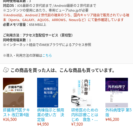
同時使用端末数
3
対応OS
iOS最新の２世代前まで / Android最新の２世代前まで
※コンテンツの使用にあたり、専用ビューアisho.jpが必要
※Androidは、Android２世代前の端末のうち、国内キャリア経由で販売されている端
末（Xperia、GALAXY、AQUOS、ARROWS、Nexusなど）にて動作確認しています
必要メモリ容量
658 MB以上
ご利用方法
アクセス型配信サービス（買切型）
同時使用端末数
1
※インターネット経由でのWEBブラウザによるアクセス参照
※導入・利用方法の詳細は
こちら
この商品を買った人は、こんな商品も買っています。
肝臓専門医テキ
病棟指示と頻用
研修医のための
外科病理学 第5
スト 改訂第4版
薬の使い方 決
内科診療ことは
版
¥16,500
定版
じめ 救急・...
¥46,200
¥4,950
¥7,920