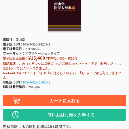
出版社
南山堂
電子版ISBN
978-4-525-98239-3
電子版発売日
2017/06/26
フォーマット
アプリケーションタイプ
¥15,400
電子版販売価格：
(本体¥14,000＋税10％)
特記事項
このコンテンツは最新のiOSと最新のisho.jpビューアでご利用ください。
iOS 8以下ではご利用できません。
Android OSについては「5」以上に対応しています。「4」以下ではご利用できませ
ん。
印刷版ISBN
978-4-525-01080-5
印刷版発行年月
2015/04
カートに入れる
無料お試し版を入手する
無料お試し版の試用期間は
168時間
です。