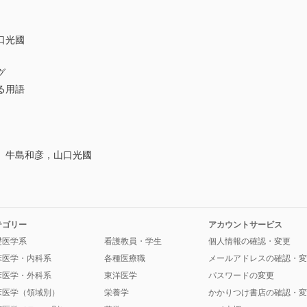
口光國
グ
る用語
 牛島和彦，山口光國
テゴリー
アカウントサービス
礎医学系
看護教員・学生
個人情報の確認・変更
床医学・内科系
各種医療職
メールアドレスの確認・変
床医学・外科系
東洋医学
パスワードの変更
床医学（領域別）
栄養学
かかりつけ書店の確認・変