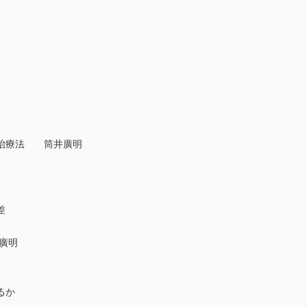
の治療法 筒井廣明
差
廣明
るか