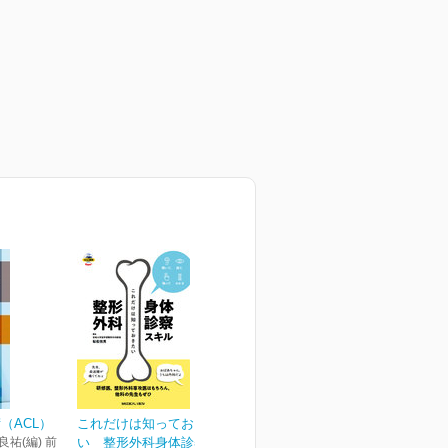
（ACL）
これだけは知っておきた
良祐(編) 前
い 整形外科身体診察ス...