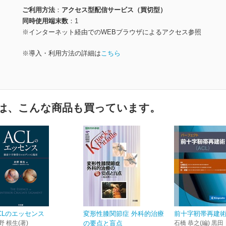
ご利用方法
アクセス型配信サービス（買切型）
同時使用端末数
1
※インターネット経由でのWEBブラウザによるアクセス参照
※導入・利用方法の詳細は
こちら
は、こんな商品も買っています。
CLのエッセンス
変形性膝関節症 外科的治療
前十字靭帯再建術
野 根生(著)
の要点と盲点
石橋 恭之(編) 黒田 