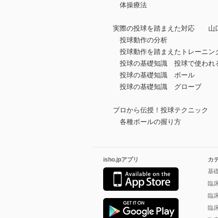
体操療法
実際の投球を踏まえた対応 山
投球動作の分析
投球動作を踏まえたトレーニン
投球の基礎知識 投球で使われ
投球の基礎知識 ボール
投球の基礎知識 グローブ
プロから伝授！投球テクニック
各種ボールの握り方
isho.jpアプリ
カ
基
臨
臨
臨