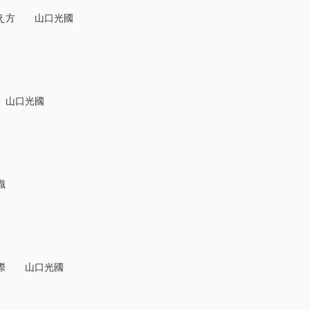
考え方 山口光國
 山口光國
識
実際 山口光國