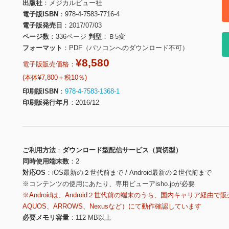
出版社
メジカルビュー社
電子版ISBN
978-4-7583-7716-4
電子版発売日
2017/07/03
ページ数
336ページ
判型
Ｂ5変
フォーマット
PDF（パソコンへのダウンロード不可）
¥8,580
電子版販売価格：
(本体¥7,800＋税10％)
印刷版ISBN
978-4-7583-1368-1
印刷版発行年月
2016/12
ご利用方法
ダウンロード型配信サービス（買切型）
同時使用端末数
2
対応OS
iOS最新の２世代前まで / Android最新の２世代前まで
※コンテンツの使用にあたり、専用ビューアisho.jpが必要
※Androidは、Android２世代前の端末のうち、国内キャリア経由で販
AQUOS、ARROWS、Nexusなど）にて動作確認しています
必要メモリ容量
112 MB以上