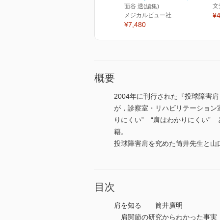
文
面谷 透(編集)
¥4
メジカルビュー社
¥7,480
概要
2004年に刊行された『投球障害
が，診察室・リハビリテーション
りにくい” “肩はわかりにくい
籍。
投球障害肩を究めた筒井先生と山
目次
肩を知る 筒井廣明
肩関節の研究からわかった事実