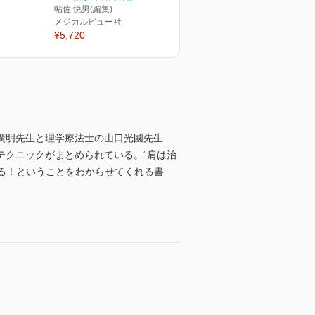
帖佐 悦男(編集)
メジカルビュー社
¥5,720
井廣明先生と理学療法士の山口光國先生
テクニックがまとめられている。“肩は治
治る！ということをわからせてくれる書