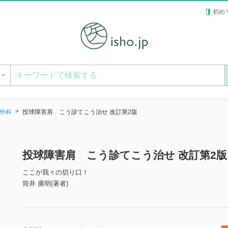
初め
ー
外科
投球障害肩 こう診てこう治せ 改訂第2版
投球障害肩 こう診てこう治せ 改訂第2
ここが我々の切り口！
筒井 廣明(著者)