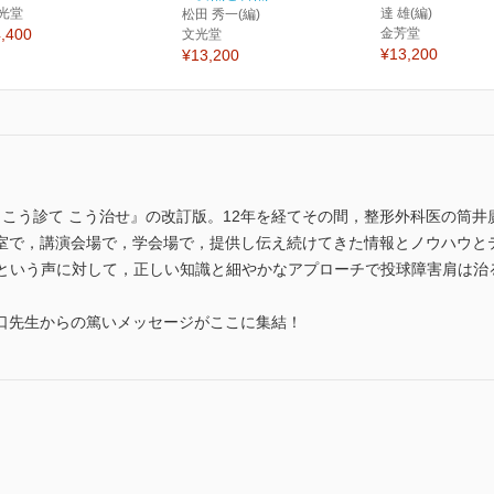
光堂
達 雄(編)
松田 秀一(編)
,400
金芳堂
文光堂
¥13,200
¥13,200
肩 こう診て こう治せ』の改訂版。12年を経てその間，整形外科医の筒
室で，講演会場で，学会場で，提供し伝え続けてきた情報とノウハウと
” という声に対して，正しい知識と細やかなアプローチで投球障害肩は
口先生からの篤いメッセージがここに集結！