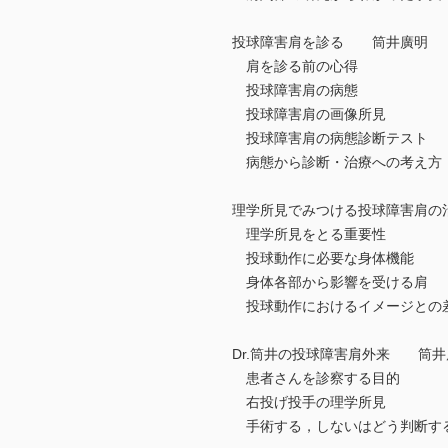
投球障害肩を診る 筒井廣明
肩を診る前の心得
投球障害肩の病態
投球障害肩の画像所見
投球障害肩の病態診断テスト
病態から診断・治療への考え方
理学所見でみつける投球障害肩
理学所見をとる重要性
投球動作に必要な身体機能
身体各部から影響を受ける肩
投球動作におけるイメージとの
Dr.筒井の投球障害肩外来 筒井
患者さんを診察する目的
右投げ投手の理学所見
手術する，しないはどう判断す