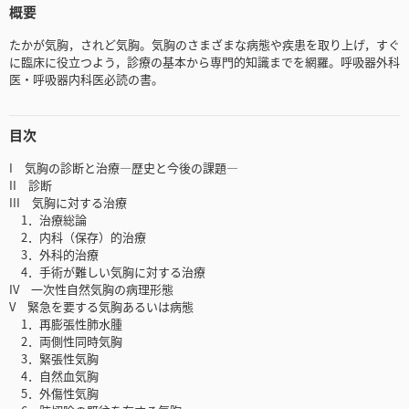
概要
たかが気胸，されど気胸。気胸のさまざまな病態や疾患を取り上げ，すぐ
に臨床に役立つよう，診療の基本から専門的知識までを網羅。呼吸器外科
医・呼吸器内科医必読の書。
目次
I 気胸の診断と治療―歴史と今後の課題―
II 診断
III 気胸に対する治療
1．治療総論
2．内科（保存）的治療
3．外科的治療
4．手術が難しい気胸に対する治療
IV 一次性自然気胸の病理形態
V 緊急を要する気胸あるいは病態
1．再膨張性肺水腫
2．両側性同時気胸
3．緊張性気胸
4．自然血気胸
5．外傷性気胸