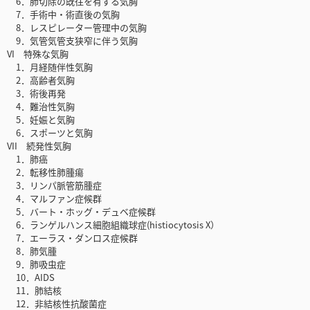
6．肺切除の既往を有する気胸
7．手術中・術直後の気胸
8．レスピレーター管理中の気胸
9．気管気管支狭窄に伴う気胸
VI 特殊な気胸
1．月経随伴性気胸
2．高齢者気胸
3．術後再発
4．難治性気胸
5．妊娠と気胸
6．スポーツと気胸
VII 続発性気胸
1．肺癌
2．転移性肺腫瘍
3．リンパ脈管筋腫症
4．マルファン症候群
5．バート・ホッグ・デュベ症候群
6．ランゲルハンス細胞組織球症(histiocytosis X）
7．エーラス・ダンロス症候群
8．肺気腫
9．肺吸虫症
10．AIDS
11．肺結核
12．非結核性抗酸菌症