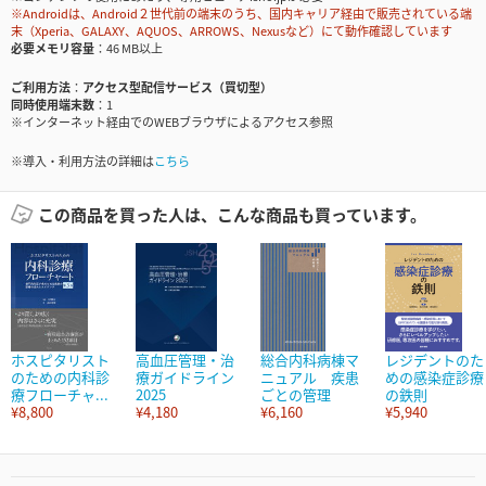
※Androidは、Android２世代前の端末のうち、国内キャリア経由で販売されている端
末（Xperia、GALAXY、AQUOS、ARROWS、Nexusなど）にて動作確認しています
必要メモリ容量
46 MB以上
ご利用方法
アクセス型配信サービス（買切型）
同時使用端末数
1
※インターネット経由でのWEBブラウザによるアクセス参照
※導入・利用方法の詳細は
こちら
この商品を買った人は、こんな商品も買っています。
ホスピタリスト
高血圧管理・治
総合内科病棟マ
レジデントのた
のための内科診
療ガイドライン
ニュアル 疾患
めの感染症診療
療フローチャ...
2025
ごとの管理
の鉄則
¥8,800
¥4,180
¥6,160
¥5,940