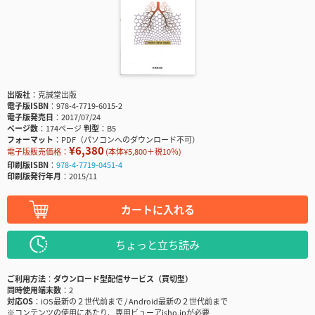
出版社
克誠堂出版
電子版ISBN
978-4-7719-6015-2
電子版発売日
2017/07/24
ページ数
174ページ
判型
B5
フォーマット
PDF（パソコンへのダウンロード不可）
¥6,380
電子版販売価格：
(本体¥5,800＋税10％)
印刷版ISBN
978-4-7719-0451-4
印刷版発行年月
2015/11
カートに入れる
ちょっと立ち読み
ご利用方法
ダウンロード型配信サービス（買切型）
同時使用端末数
2
対応OS
iOS最新の２世代前まで / Android最新の２世代前まで
※コンテンツの使用にあたり、専用ビューアisho.jpが必要