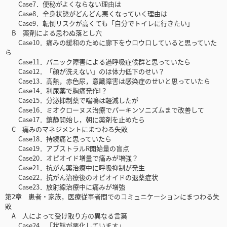
Case7．便秘がよくならない理由は
Case8．全身状態がどんどん悪くなっていく理由は
Case9．転倒リスクが高くても「自分でトイレに行きたい」
B 薬剤による思わぬ落とし穴
Case10．痛みの緩和のために廊下をウロウロしていると思っていた
ら
Case11．パニック障害による過呼吸症候群と思っていたら
Case12．「顔が洗えない」のは体力低下のせい？
Case13．高熱，赤色尿，意識障害は感染症のせいと思っていたら
Case14．利尿薬で胸痛発作!？
Case15．分泌抑制薬で喘鳴は軽減したが
Case16．ミオクローヌス治療でパーキンソニズムまで改善して
Case17．鎮静開始し，朝に薬剤を止めたら
C 痛みのマネジメントにまつわる失敗
Case18．持続痛と思っていたら
Case19．アブストラルR開始量の盲点
Case20．オピオイド増量で痛みが増強？
Case21．抗がん薬治療中に呼吸抑制が発生
Case22．抗がん治療後のオピオイドの退薬症状
Case23．放射線治療中に痛みが増強
第2章 患者・家族，医療従事者間でのコミュニケーションにまつわる失
敗
A 人によって受け取り方の異なる言葉
Case24．「状態が悪化しています」