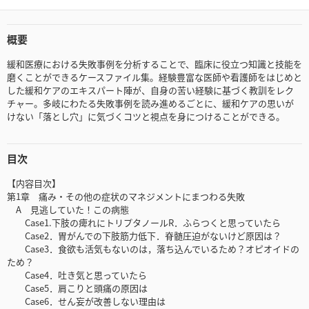
概要
緩和医療における失敗事例を分析することで、臨床に役立つ知識と技能を
磨くことができるケースファイル集。経験豊富な医師や看護師をはじめと
した緩和ケアのエキスパート陣が、自身の苦い経験に基づく教訓をレク
チャー。多岐にわたる失敗事例を読み進めるごとに、緩和ケアの思いが
けない「落とし穴」に気づくコツと視点を身につけることができる。
目次
【内容目次】
第1章 痛み・その他の症状のマネジメントにまつわる失敗
A 見逃していた！この病態
Case1.下肢の痺れにトリプタノールR．ふらつくと思っていたら
Case2．胃がんでの下肢筋力低下．脊髄圧迫がないけど原因は？
Case3．食欲も活気もないのは，落ち込んでいるため？オピオイドの
ため？
Case4．吐き気と思っていたら
Case5．肩こりと頭痛の原因は
Case6．せん妄が改善しない理由は