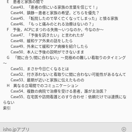
E 患者と家族の間で
Case43．「患者の傍にいる家族の言葉を信じて！」
Case44．鎮静－患者と家族の希望，どちらを優先？
Case45．「転院したので早く亡くなってしまった」と憤る家族
Case46．「もっと痛みのとれる治療はないの？」
F 予後，ACPにまつわる失敗～いつなのか，今なのか～
Case47．「予後を訊きたい」と言われたが
Case48．緩和ケア外来の話をしたら
Case49．外来にて緩和ケア病棟を紹介したら
Case50．本人に予後の説明ができないまま
G 「間に合う/間に合わない」～見極めの難しい看取りのタイミング
～
Case51．まさか今日亡くなるとは
Case52．付き添わないと看取りに間に合わない可能性があるなんて
Case53．最期が近いと家族に伝えたものの
H 異なる立場間でのコミュニケーション
Case54．複数の病院で治療を受ける患者，誰が主治医？
Case55．在宅医や訪問看護とのすり合わせ：依頼だけでは連携にな
らない
索引
isho.jpアプリ