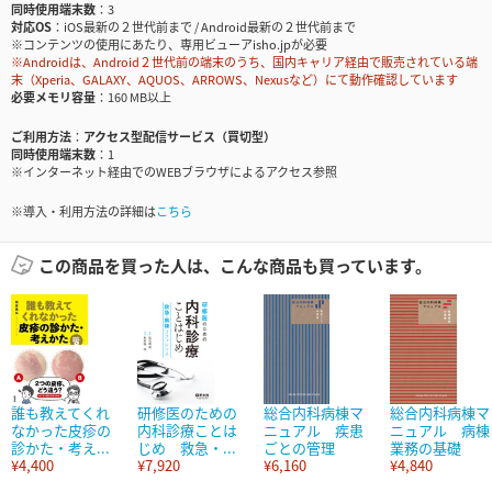
同時使用端末数
3
対応OS
iOS最新の２世代前まで / Android最新の２世代前まで
※コンテンツの使用にあたり、専用ビューアisho.jpが必要
※Androidは、Android２世代前の端末のうち、国内キャリア経由で販売されている端
末（Xperia、GALAXY、AQUOS、ARROWS、Nexusなど）にて動作確認しています
必要メモリ容量
160 MB以上
ご利用方法
アクセス型配信サービス（買切型）
同時使用端末数
1
※インターネット経由でのWEBブラウザによるアクセス参照
※導入・利用方法の詳細は
こちら
この商品を買った人は、こんな商品も買っています。
誰も教えてくれ
研修医のための
総合内科病棟マ
総合内科病棟マ
なかった皮疹の
内科診療ことは
ニュアル 疾患
ニュアル 病棟
診かた・考え...
じめ 救急・...
ごとの管理
業務の基礎
¥4,400
¥7,920
¥6,160
¥4,840