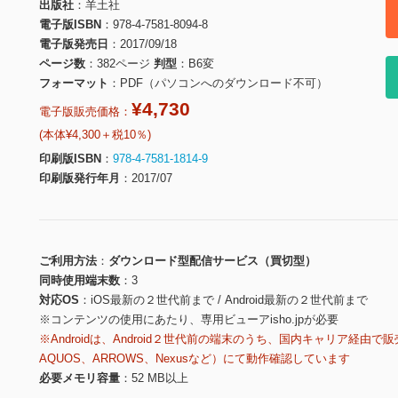
出版社
羊土社
電子版ISBN
978-4-7581-8094-8
電子版発売日
2017/09/18
ページ数
382ページ
判型
B6変
フォーマット
PDF（パソコンへのダウンロード不可）
¥4,730
電子版販売価格：
(本体¥4,300＋税10％)
印刷版ISBN
978-4-7581-1814-9
印刷版発行年月
2017/07
ご利用方法
ダウンロード型配信サービス（買切型）
同時使用端末数
3
対応OS
iOS最新の２世代前まで / Android最新の２世代前まで
※コンテンツの使用にあたり、専用ビューアisho.jpが必要
※Androidは、Android２世代前の端末のうち、国内キャリア経由で販
AQUOS、ARROWS、Nexusなど）にて動作確認しています
必要メモリ容量
52 MB以上