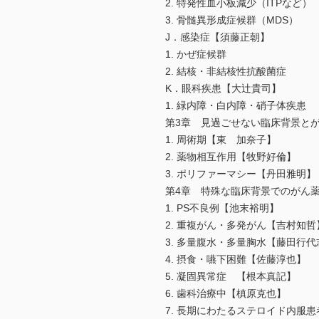
2. 特発性血小板減少（ITPなど）
3. 骨髄異形成症候群（MDS）
J．感染症【須藤正朝】
1. かぜ症候群
2. 結核・非結核性抗酸菌症
K．眼科疾患【大辻貴司】
1. 緑内障・白内障・硝子体疾患
第3章 見過ごせない臨床背景と
1. 周術期【東 加奈子】
2. 薬物相互作用【牧野好倫】
3. ポリファーマシー【丹田雅明】
第4章 特殊な臨床背景でのがん
1. PS不良例【池末裕明】
2. 重複がん・多発がん【吉村知哲
3. 多量腹水・多量胸水【藤田行代
4. 摂食・嚥下困難【佐藤淳也】
5. 凝固異常症 【根本真記】
6. 歯科治療中【槙原克也】
7. 長期にわたるステロイド内服