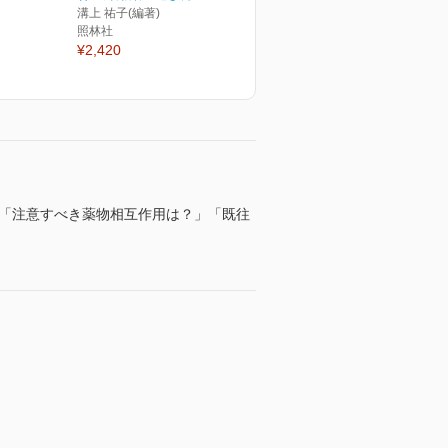
溝上 祐子(編著)
照林社
¥2,420
．「注意すべき薬物相互作用は？」「既往