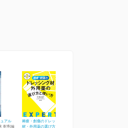
ニュアル
褥瘡・創傷のドレッシング
末 泰博(編
材・外用薬の選び方と使...