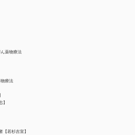
がん薬物療法
薬物療法
】
志】
患者【若杉吉宣】