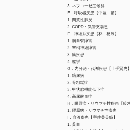
3. ネフローゼ症候群
E．呼吸器疾患【中垣 繁】
1. 間質性肺炎
2. COPD・気管支喘息
F．神経系疾患【林 稔展】
1. 脳血管障害
2. 末梢神経障害
3. 筋疾患
4. 痙攣
G．内分泌・代謝疾患【土手賢史
1. 糖尿病
2. 骨粗鬆症
3. 甲状腺機能低下症
4. 高尿酸血症
H．膠原病・リウマチ性疾患【鈴
1. 膠原病・リウマチ性疾患
I．血液疾患【宇佐美英績】
1. 貧血