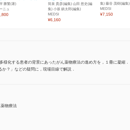
集) 藤谷 茂樹(編集)
岸 勝繁(著)
筒泉 貴彦(編集) 山田 悠史(編
MEDSI
ーニュ
集) 小坂 鎮太郎(編集)
¥7,150
,800
MEDSI
¥6,160
，多様化する患者の背景にあったがん薬物療法の進め方を，１冊に凝縮
るか？」などの疑問に，現場目線で解説．
ん薬物療法