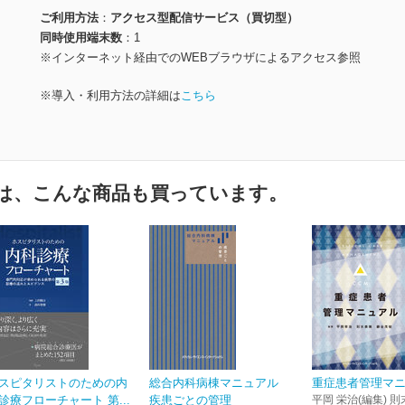
ご利用方法
アクセス型配信サービス（買切型）
同時使用端末数
1
※インターネット経由でのWEBブラウザによるアクセス参照
※導入・利用方法の詳細は
こちら
は、こんな商品も買っています。
スピタリストのための内
総合内科病棟マニュアル
重症患者管理マ
診療フローチャート 第...
疾患ごとの管理
平岡 栄治(編集) 則