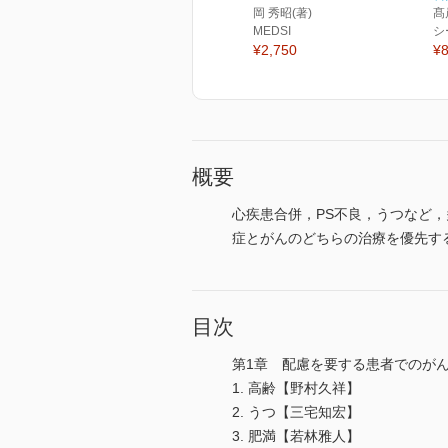
岡 秀昭(著)
髙
MEDSI
シ
¥2,750
¥8
概要
心疾患合併，PS不良，うつなど
症とがんのどちらの治療を優先す
目次
第1章 配慮を要する患者でのが
1. 高齢【野村久祥】
2. うつ【三宅知宏】
3. 肥満【若林雅人】