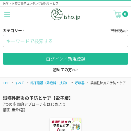
医学・医療の電子コンテンツ配信サービス
0
カテゴリー
詳細検索
ログイン／新規登録
初めての方へ
TOP
すべて
臨床看護（診療科・技術）
呼吸器
誤嚥性肺炎の予防とケア
誤嚥性肺炎の予防とケア【電子版】
7つの多面的アプローチをはじめよう
前田 圭介(著)