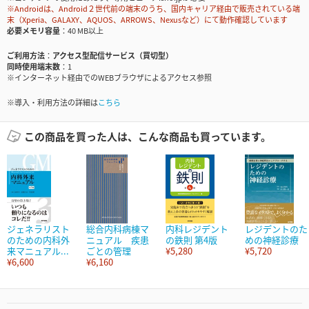
※Androidは、Android２世代前の端末のうち、国内キャリア経由で販売されている端
末（Xperia、GALAXY、AQUOS、ARROWS、Nexusなど）にて動作確認しています
必要メモリ容量
40 MB以上
ご利用方法
アクセス型配信サービス（買切型）
同時使用端末数
1
※インターネット経由でのWEBブラウザによるアクセス参照
※導入・利用方法の詳細は
こちら
この商品を買った人は、こんな商品も買っています。
ジェネラリスト
総合内科病棟マ
内科レジデント
レジデントのた
のための内科外
ニュアル 疾患
の鉄則 第4版
めの神経診療
来マニュアル...
ごとの管理
¥5,280
¥5,720
¥6,600
¥6,160