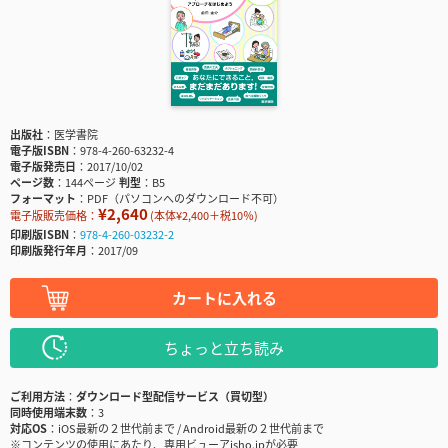
出版社
医学書院
電子版ISBN
978-4-260-63232-4
電子版発売日
2017/10/02
ページ数
144ページ
判型
B5
フォーマット
PDF（パソコンへのダウンロード不可）
¥2,640
電子版販売価格：
(本体¥2,400＋税10％)
印刷版ISBN
978-4-260-03232-2
印刷版発行年月
2017/09
カートに入れる
ちょっと立ち読み
ご利用方法
ダウンロード型配信サービス（買切型）
同時使用端末数
3
対応OS
iOS最新の２世代前まで / Android最新の２世代前まで
※コンテンツの使用にあたり、専用ビューアisho.jpが必要