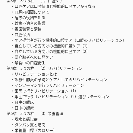
第3章 3つの柱 （1）口腔ケア
・口腔ケアは口腔保清と機能的口腔ケアからなる
・口腔内細菌について
・唾液の役割を知る
・義歯不適合の影響
・義歯装着と清掃
・口腔保清
・ケア提供者が行う機能的口腔ケア（口腔のリハビリテーション）
・自立している方向けの機能的口腔ケア（1）
・自立している方向けの機能的口腔ケア（2）
・要介助者への口腔ケア
・禁食中の口腔衛生
第4章 3つの柱 （2）リハビリテーション
・リハビリテーションとは
・誤嚥性肺炎の予防とケアとしてのリハビリテーション
・マンツーマンで行うリハビリテーション
・集団で行うリハビリテーション（1）
・集団で行うリハビリテーション（2）遊びリテーション
・日中の離床
・日中の起床
第5章 3つの柱 （3）栄養管理
・脱水と感染症
・タンパク質と筋肉
・栄養量目標（カロリー）