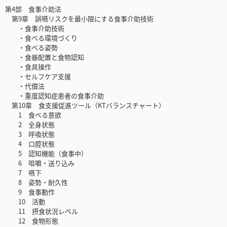
第4部 食事介助法
第9章 誤嚥リスクを最小限にする食事介助技術
・食事介助技術
・食べる環境づくり
・食べる姿勢
・食器配置と食物認知
・食具操作
・セルフケア支援
・代償法
・重度認知症患者の食事介助
第10章 食支援促進ツール（KTバランスチャート）
1 食べる意欲
2 全身状態
3 呼吸状態
4 口腔状態
5 認知機能（食事中）
6 咀嚼・送り込み
7 嚥下
8 姿勢・耐久性
9 食事動作
10 活動
11 摂食状況レベル
12 食物形態