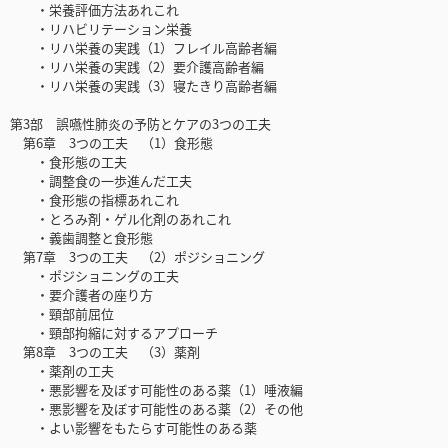
・栄養評価方法あれこれ
・リハビリテーション栄養
・リハ栄養の実践（1）フレイル高齢者編
・リハ栄養の実践（2）要介護高齢者編
・リハ栄養の実践（3）寝たきり高齢者編
第3部 誤嚥性肺炎の予防とケアの3つの工夫
第6章 3つの工夫 （1）食形態
・食形態の工夫
・調整食の一歩進んだ工夫
・食形態の指標あれこれ
・とろみ剤・ゲル化剤のあれこれ
・義歯調整と食形態
第7章 3つの工夫 （2）ポジショニング
・ポジショニングの工夫
・要介護者の座り方
・頸部前屈位
・頸部拘縮に対するアプローチ
第8章 3つの工夫 （3）薬剤
・薬剤の工夫
・悪影響を及ぼす可能性のある薬（1）唾液編
・悪影響を及ぼす可能性のある薬（2）その他
・よい影響をもたらす可能性のある薬