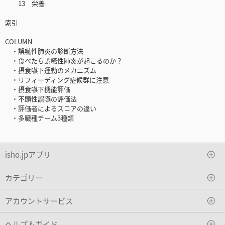
13 栄養
索引
COLUMN
・誤嚥性肺炎の診断方法
・食べたら誤嚥性肺炎が起こるのか？
・摂食嚥下運動のメカニズム
・リフィーディング症候群に注意
・摂食嚥下機能評価
・不顕性誤嚥の評価法
・評価者によるスコアの違い
・多職種チーム3種類
isho.jpアプリ
カテゴリー
アカウントサービス
ヘルプ＆ガイド