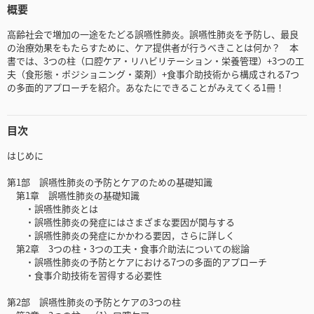
概要
高齢社会で増加の一途をたどる誤嚥性肺炎。誤嚥性肺炎を予防し、最良
の治療効果をもたらすために、ケア提供者が行うべきことは何か？ 本
書では、3つの柱（口腔ケア・リハビリテーション・栄養管理）+3つの工
夫（食形態・ポジショニング・薬剤）+食事介助技術から構成される7つ
の多面的アプローチを紹介。あなたにできることがみえてくる1冊！
目次
はじめに
第1部 誤嚥性肺炎の予防とケアのための基礎知識
第1章 誤嚥性肺炎の基礎知識
・誤嚥性肺炎とは
・誤嚥性肺炎の発症にはさまざまな要因が関与する
・誤嚥性肺炎の発症にかかわる要因，さらに詳しく
第2章 3つの柱・3つの工夫・食事介助法についての総論
・誤嚥性肺炎の予防とケアにおける7つの多面的アプローチ
・食事介助技術を習得する必要性
第2部 誤嚥性肺炎の予防とケアの3つの柱