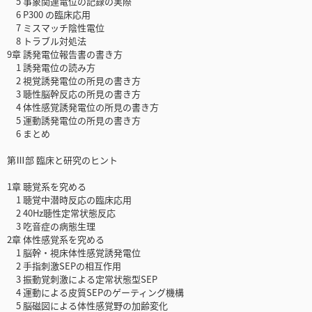
5 事象関連電位の記録の実際
6 P300 の臨床応用
7 ミスマッチ陰性電位
8 トラブル対処法
9章 誘発電位報告書の書き方
1 誘発電位の読み方
2 視覚誘発電位の所見の書き方
3 聴性脳幹反応の所見の書き方
4 体性感覚誘発電位の所見の書き方
5 運動誘発電位の所見の書き方
6 まとめ
第Ⅲ部 臨床と研究のヒント
1章 聴覚系を究める
1 聴覚中潜時反応の臨床応用
2 40Hz聴性定常状態反応
3 吃音症の病態生理
2章 体性感覚系を究める
1 脳幹・視床体性感覚誘発電位
2 手指刺激SEPの相互作用
3 振動覚刺激による定常状態型SEP
4 運動による皮質SEPのゲーティング機構
5 脳磁図による体性感覚野の加齢変化