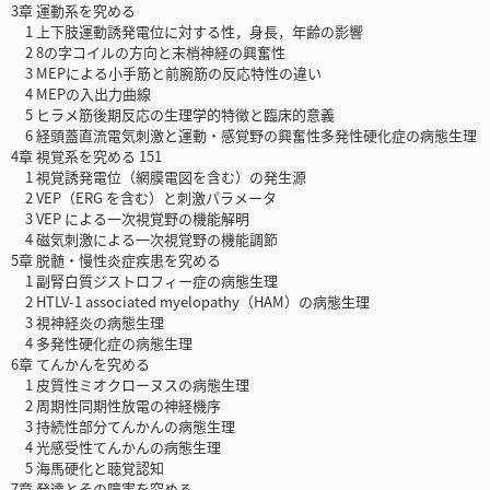
3章 運動系を究める
1 上下肢運動誘発電位に対する性，身長，年齢の影響
2 8の字コイルの方向と末梢神経の興奮性
3 MEPによる小手筋と前腕筋の反応特性の違い
4 MEPの入出力曲線
5 ヒラメ筋後期反応の生理学的特徴と臨床的意義
6 経頭蓋直流電気刺激と運動・感覚野の興奮性多発性硬化症の病態生理
4章 視覚系を究める 151
1 視覚誘発電位（網膜電図を含む）の発生源
2 VEP（ERG を含む）と刺激パラメータ
3 VEP による一次視覚野の機能解明
4 磁気刺激による一次視覚野の機能調節
5章 脱髄・慢性炎症疾患を究める
1 副腎白質ジストロフィー症の病態生理
2 HTLV-1 associated myelopathy（HAM）の病態生理
3 視神経炎の病態生理
4 多発性硬化症の病態生理
6章 てんかんを究める
1 皮質性ミオクローヌスの病態生理
2 周期性同期性放電の神経機序
3 持続性部分てんかんの病態生理
4 光感受性てんかんの病態生理
5 海馬硬化と聴覚認知
7章 発達とその障害を究める