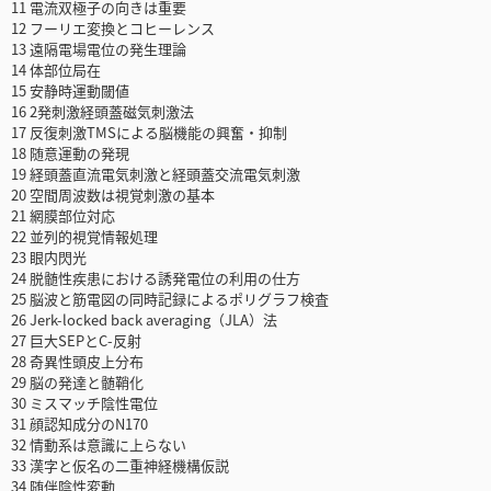
11 電流双極子の向きは重要
12 フーリエ変換とコヒーレンス
13 遠隔電場電位の発生理論
14 体部位局在
15 安静時運動閾値
16 2発刺激経頭蓋磁気刺激法
17 反復刺激TMSによる脳機能の興奮・抑制
18 随意運動の発現
19 経頭蓋直流電気刺激と経頭蓋交流電気刺激
20 空間周波数は視覚刺激の基本
21 網膜部位対応
22 並列的視覚情報処理
23 眼内閃光
24 脱髄性疾患における誘発電位の利用の仕方
25 脳波と筋電図の同時記録によるポリグラフ検査
26 Jerk-locked back averaging（JLA）法
27 巨大SEPとC-反射
28 奇異性頭皮上分布
29 脳の発達と髄鞘化
30 ミスマッチ陰性電位
31 顔認知成分のN170
32 情動系は意識に上らない
33 漢字と仮名の二重神経機構仮説
34 随伴陰性変動