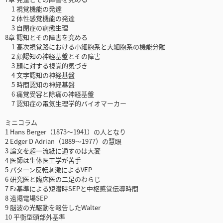
1 視覚機能の発達
2 体性感覚機能の発達
3 自閉症の病態生理
8章 認知とその障害を究める
1 高次視覚路における小細胞系と大細胞系の機能分離
2 顔認知の神経基盤とその障害
3 顔に対する視覚的気づき
4 文字認知の神経基盤
5 時間認知の神経基盤
6 痛覚受容と除痛の神経基盤
7 認知症の電気生理学的バイオマーカー
ミニコラム
1 Hans Berger（1873～1941）の人となり
2 Edger D Adrian（1889～1977）の慧眼
3 論文を超一流紙に通すのは大変
4 医師は生体医工学が苦手
5 パターン反転刺激によるVEP
6 研究医と臨床医の二足のわらじ
7 Fz基準による短潜時SEPと中枢感覚伝導時間
8 遠隔電場SEP
9 脳波の光駆動を報告したWalter
10 平衡型頭部外基準