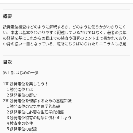
概要
誘発電位検査はどのように解釈するか，どのように使うかがわかりにく
い．本書は基本をわかりやすく記述しているだけではなく，著者の長年
の経験を基にこれからの臨床での検査や研究のヒントまで書かれており，
中身の濃い一冊となっている．随所にちりばめられたミニコラムも必見．
目次
第Ⅰ部 はじめの一歩
1章 誘発電位を楽しもう！
1 誘発電位とは
2 誘発電位の歴史
2章 誘発電位を理解するための基礎知識
1 誘発電位の電気生理学的基礎
2 誘発電位に必要な生理学的知識
3 誘発電位特有の用語に慣れましょう
4 検査室の条件
5 誘発電位の記録