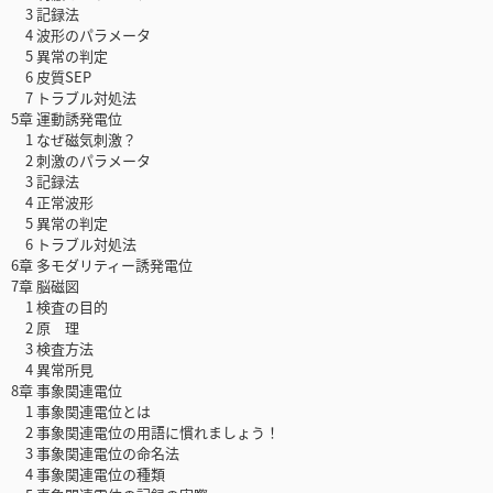
3 記録法
4 波形のパラメータ
5 異常の判定
6 皮質SEP
7 トラブル対処法
5章 運動誘発電位
1 なぜ磁気刺激？
2 刺激のパラメータ
3 記録法
4 正常波形
5 異常の判定
6 トラブル対処法
6章 多モダリティー誘発電位
7章 脳磁図
1 検査の目的
2 原 理
3 検査方法
4 異常所見
8章 事象関連電位
1 事象関連電位とは
2 事象関連電位の用語に慣れましょう！
3 事象関連電位の命名法
4 事象関連電位の種類