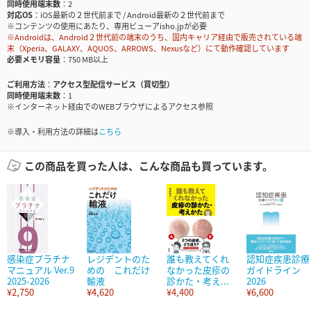
同時使用端末数
2
対応OS
iOS最新の２世代前まで / Android最新の２世代前まで
※コンテンツの使用にあたり、専用ビューアisho.jpが必要
※Androidは、Android２世代前の端末のうち、国内キャリア経由で販売されている端
末（Xperia、GALAXY、AQUOS、ARROWS、Nexusなど）にて動作確認しています
必要メモリ容量
750 MB以上
ご利用方法
アクセス型配信サービス（買切型）
同時使用端末数
1
※インターネット経由でのWEBブラウザによるアクセス参照
※導入・利用方法の詳細は
こちら
この商品を買った人は、こんな商品も買っています。
感染症プラチナ
レジデントのた
誰も教えてくれ
認知症疾患診療
マニュアル Ver.9
めの これだけ
なかった皮疹の
ガイドライン
2025-2026
輸液
診かた・考え...
2026
¥2,750
¥4,620
¥4,400
¥6,600