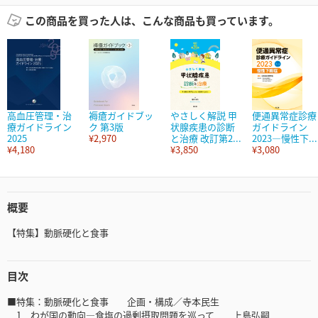
この商品を買った人は、こんな商品も買っています。
高血圧管理・治
褥瘡ガイドブッ
やさしく解説 甲
便通異常症診療
療ガイドライン
ク 第3版
状腺疾患の診断
ガイドライン
2025
¥2,970
と治療 改訂第2...
2023―慢性下...
¥4,180
¥3,850
¥3,080
概要
【特集】動脈硬化と食事
目次
■特集：動脈硬化と食事 企画・構成／寺本民生
1．わが国の動向—食塩の過剰摂取問題を巡って 上島弘嗣