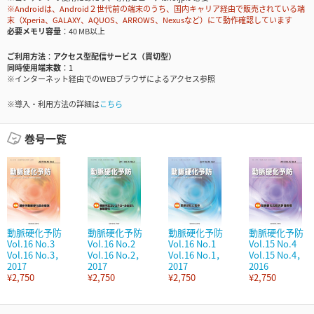
※Androidは、Android２世代前の端末のうち、国内キャリア経由で販売されている端
末（Xperia、GALAXY、AQUOS、ARROWS、Nexusなど）にて動作確認しています
必要メモリ容量
40 MB以上
ご利用方法
アクセス型配信サービス（買切型）
同時使用端末数
1
※インターネット経由でのWEBブラウザによるアクセス参照
※導入・利用方法の詳細は
こちら
巻号一覧
動脈硬化予防
動脈硬化予防
動脈硬化予防
動脈硬化予防
Vol.16 No.3
Vol.16 No.2
Vol.16 No.1
Vol.15 No.4
Vol.16 No.3，
Vol.16 No.2，
Vol.16 No.1，
Vol.15 No.4，
2017
2017
2017
2016
¥2,750
¥2,750
¥2,750
¥2,750