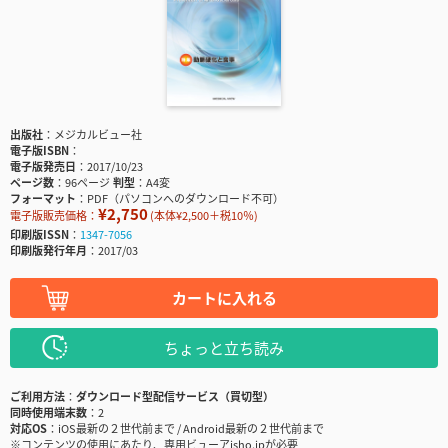
出版社
メジカルビュー社
電子版ISBN
電子版発売日
2017/10/23
ページ数
96ページ
判型
A4変
フォーマット
PDF（パソコンへのダウンロード不可）
¥2,750
電子版販売価格：
(本体¥2,500＋税10％)
印刷版ISSN
1347-7056
印刷版発行年月
2017/03
カートに入れる
ちょっと立ち読み
ご利用方法
ダウンロード型配信サービス（買切型）
同時使用端末数
2
対応OS
iOS最新の２世代前まで / Android最新の２世代前まで
※コンテンツの使用にあたり、専用ビューアisho.jpが必要