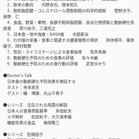
2．欧米の動向 内野卓也、塚本和久
3．飽和脂肪酸・コレステロール摂取制限の科学的根拠 菅野洋子、
島野 仁
4．食塩、野菜・果物、長鎖不飽和脂肪酸、炭水化物摂取と動脈硬化性
疾患 宮川尚子、三浦克之
5．日本食・地中海食・DASH食 木庭新治
6．わが国の栄養・食事と関連する健康施策の現状 岡本翔平、栗原
綾子、岡村智教
7．性別・ライフステージによる食事指導 荒井秀典
8．動脈硬化予防のための食事の評価 佐々木敏
9．動脈硬化予防のための食行動の評価 武見ゆかり
●Doctor's Talk
日本食の動脈硬化予防効果を検証する
ホスト：寺本民生
ゲスト：磯 博康、丸山千寿子
●シリーズ 注目される用語の解説
日本人の食事摂取基準 多田紀夫
メタ解析 松田彩子、大久保孝義
機能性表示食品 梅垣敬三
●シリーズ 危険因子