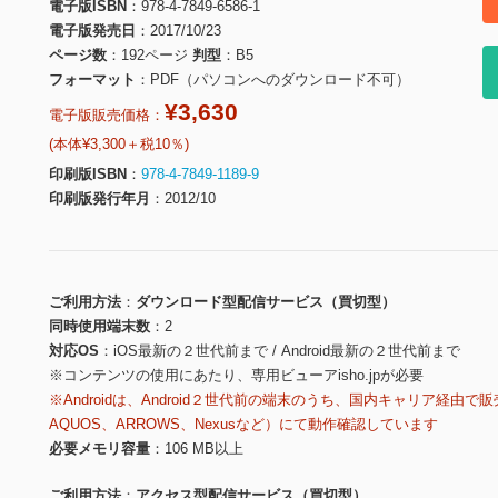
電子版ISBN
978-4-7849-6586-1
電子版発売日
2017/10/23
ページ数
192ページ
判型
B5
フォーマット
PDF（パソコンへのダウンロード不可）
¥3,630
電子版販売価格：
(本体¥3,300＋税10％)
印刷版ISBN
978-4-7849-1189-9
印刷版発行年月
2012/10
ご利用方法
ダウンロード型配信サービス（買切型）
同時使用端末数
2
対応OS
iOS最新の２世代前まで / Android最新の２世代前まで
※コンテンツの使用にあたり、専用ビューアisho.jpが必要
※Androidは、Android２世代前の端末のうち、国内キャリア経由で販
AQUOS、ARROWS、Nexusなど）にて動作確認しています
必要メモリ容量
106 MB以上
ご利用方法
アクセス型配信サービス（買切型）