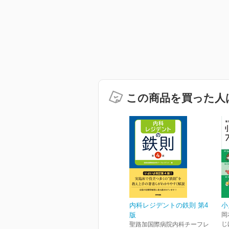
この商品を買った人
内科レジデントの鉄則 第4
小
版
岡
じ
聖路加国際病院内科チーフレ