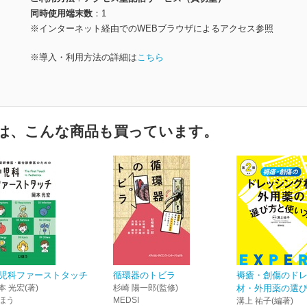
同時使用端末数
1
※インターネット経由でのWEBブラウザによるアクセス参照
※導入・利用方法の詳細は
こちら
は、こんな商品も買っています。
児科ファーストタッチ
循環器のトビラ
褥瘡・創傷のド
本 光宏(著)
杉崎 陽一郎(監修)
材・外用薬の選び方
ほう
MEDSI
溝上 祐子(編著)