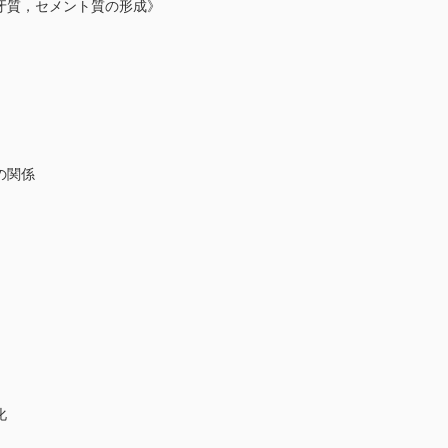
牙質，セメント質の形成》
の関係
化