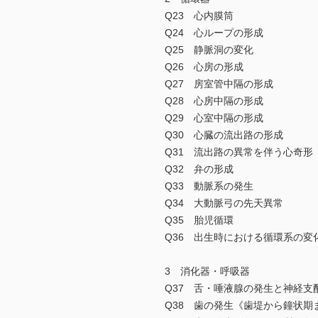
Q23 心内膜筒
Q24 心ループの形成
Q25 静脈洞の変化
Q26 心房の形成
Q27 房室管中隔の形成
Q28 心房中隔の形成
Q29 心室中隔の形成
Q30 心臓の流出路の形成
Q31 流出路の異常を伴う心奇形
Q32 弁の形成
Q33 動脈系の発生
Q34 大動脈弓の先天異常
Q35 胎児循環
Q36 出生時における循環系の変
3 消化器・呼吸器
Q37 舌・唾液腺の発生と神経支
Q38 歯の発生《歯堤から鐘状期