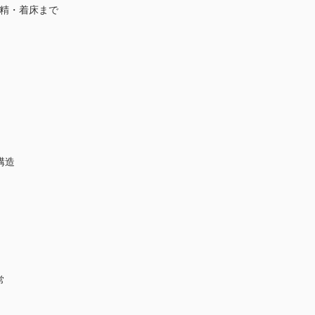
受精・着床まで
構造
常