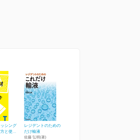
レッシング
レジデントのための これ
と使...
だけ輸液
佐藤 弘明(著)