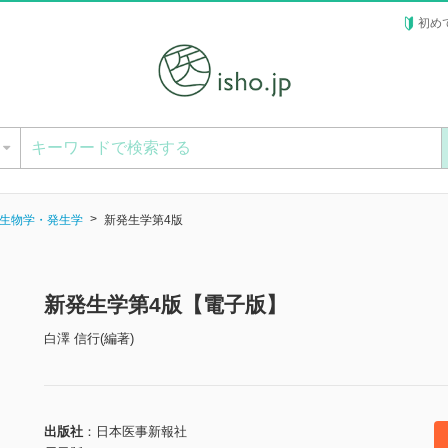
初め
ー
生物学・発生学
新発生学第4版
新発生学第4版【電子版】
白澤 信行(編著)
出版社
日本医事新報社