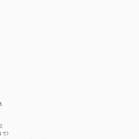
化
配
まで》