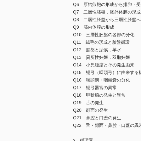
Q6 原始卵胞の形成から排卵・
Q7 二層性胚盤，胚外体腔の形成
Q8 二層性胚盤から三層性胚盤へ
Q9 胚内体腔の形成
Q10 三層性胚盤の各部の分化
Q11 絨毛の形成と胎盤循環
Q12 胎盤と胎膜，羊水
Q13 異所性妊娠，双胎妊娠
Q14 小児腫瘍とその発生由来
Q15 鰓弓（咽頭弓）に由来する
Q16 咽頭溝・咽頭嚢の分化
Q17 鰓弓器官の異常
Q18 甲状腺の発生と異常
Q19 舌の発生
Q20 顔面の発生
Q21 鼻腔と口蓋の発生
Q22 舌・顔面・鼻腔・口蓋の異
2 循環器