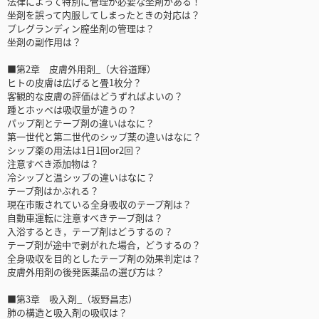
法律によって特別に管理が必要な坐剤がある！
坐剤を誤って内服してしまったときの対応は？
プレグランディン膣坐剤の管理は？
坐剤の副作用は？
■第2章 皮膚外用剤_（大谷道輝）
ヒトの皮膚は広げると畳1枚分？
客観的な皮膚の評価はどうずればよいの？
踵とホッペは吸収量が違うの？
パップ剤とテープ剤の違いはなに？
第一世代と第二世代のシップ薬の違いはなに？
シップ薬の用法は1日1回or2回？
注意すべき添加物は？
冷シップと温シップの違いはなに？
テープ剤はかぶれる？
現在市販されている全身吸収のテープ剤は？
自動車運転に注意すべきテープ剤は？
入浴するとき，テープ剤はどうするの？
テープ剤が途中で剥がれた場合，どうするの？
全身吸収を目的としたテープ剤の効果判定は？
皮膚外用剤の後発医薬品の選び方は？
■第3章 吸入剤_（坂野昌志）
肺の構造と吸入剤の吸収は？