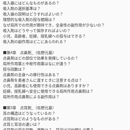
吸入器にはどんなものがあるの？
吸入剤の選択基準は？
吸入器の説明はどうすればよいの？
理想的な吸入剤の投与間隔は？
なぜ局所での作用が期待でき，全身性の副作用が少ないの？
吸入剤はどうやって保存すればよいの？
小児，高齢者，妊婦，授乳婦への投与はできる？
吸入剤の副作用はどこにあらわれる？
■第4章 点鼻剤_（佐野元基）
点鼻剤はどの部位で効果を発揮しているの？
局所作用薬と中枢作用薬はなにが違う？
投与回数は？
点鼻剤の全身への移行性はある？
点鼻剤を患者さんに渡すときに注意する点は？
小児，高齢者にも使用できる点鼻剤はありますか？
妊婦，授乳婦へ安全に使用できる局所作用点鼻剤は？
局所作用点鼻剤による副作用は？
■第5章 点耳剤_（佐野元基）
耳の構造はどうなっているの？
点耳剤はどのようなものがある？
点耳と耳浴の違いは？
点耳剤の投与回数，滴数は？ 耳浴は10分間も必要？