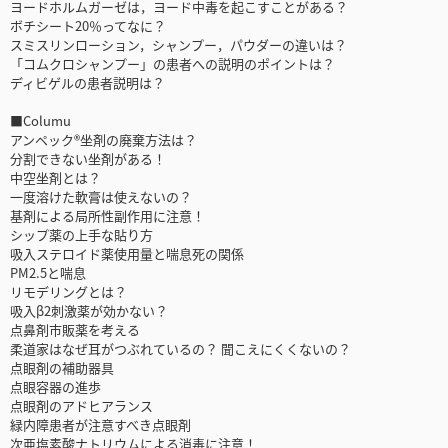
ヨードホルムガーゼは，ヨード中毒を起こすことがある？
ボチシート20％ってなに？
スミスリンローション，シャンプー，パウダーの違いは？
「コムクロシャンプー」の患者への説明のポイントは？
ディビゲルの患者説明は？
■Columu
アンペック®坐剤の廃棄方法は？
分割できない坐剤がある！
中空坐剤とは？
一度溶けた軟膏は使えないの？
基剤による局所性副作用に注意！
シップ薬の上手な貼り方
吸入ステロイド薬使用量と喘息死の関係
PM2.5と喘息
リモデリングとは？
吸入β2刺激薬が効かない？
点鼻剤市販薬を考える
柔道家はなぜ耳がつぶれているの？ 聞こえにくくないの？
点眼剤の補助器具
点眼容器の進歩
点眼剤のアドヒアランス
緑内障患者が注意すべき点眼剤
次亜塩素酸ナトリウムによる消毒に注意！