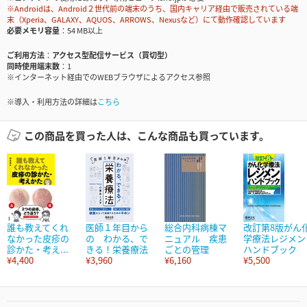
※Androidは、Android２世代前の端末のうち、国内キャリア経由で販売されている端
末（Xperia、GALAXY、AQUOS、ARROWS、Nexusなど）にて動作確認しています
必要メモリ容量
54 MB以上
ご利用方法
アクセス型配信サービス（買切型）
同時使用端末数
1
※インターネット経由でのWEBブラウザによるアクセス参照
※導入・利用方法の詳細は
こちら
この商品を買った人は、こんな商品も買っています。
誰も教えてくれ
医師１年目から
総合内科病棟マ
改訂第8版がん
なかった皮疹の
の わかる、で
ニュアル 疾患
学療法レジメン
診かた・考え...
きる！栄養療法
ごとの管理
ハンドブック
¥4,400
¥3,960
¥6,160
¥5,500