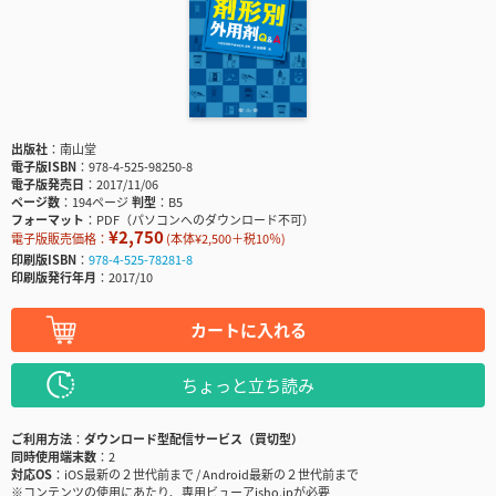
出版社
南山堂
電子版ISBN
978-4-525-98250-8
電子版発売日
2017/11/06
ページ数
194ページ
判型
B5
フォーマット
PDF（パソコンへのダウンロード不可）
¥2,750
電子版販売価格：
(本体¥2,500＋税10％)
印刷版ISBN
978-4-525-78281-8
印刷版発行年月
2017/10
カートに入れる
ちょっと立ち読み
ご利用方法
ダウンロード型配信サービス（買切型）
同時使用端末数
2
対応OS
iOS最新の２世代前まで / Android最新の２世代前まで
※コンテンツの使用にあたり、専用ビューアisho.jpが必要