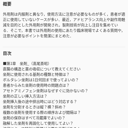
概要
外用剤は内服剤と異なり，使用方法に注意が必要なものが多く，患者が適
正に使用していないケースが多い．最近，アドヒアランス向上や副作用軽
減を目的とした外用剤が開発され，製剤技術が向上し注目を集めてい
る．そこで，本書では外用剤の使用にあたり臨床現場でよくある質問や，
注意が必要なポイントを簡潔にまとめた．
目次
■第1章 坐剤_（髙尾斎昭）
直腸の構造と薬の吸収について教えてください
坐剤に使用される基剤の種類と特徴は？
ボルタレン坐剤は1日何回まで使ってよいの？
患者からみた坐剤の使用時の問題点は？
アセトアミノフェン坐剤はなぜすぐに効かないの？
坐剤の正しい挿入方法は？
坐剤挿入後の途中排出時にはどう対応する？
坐剤を分割するときは縦？横？斜め？
複数の坐剤を使用する際の順序および間隔は？
坐剤の保存はすべて冷蔵庫でよいの？
融解した坐剤を再固化して使用してよい？