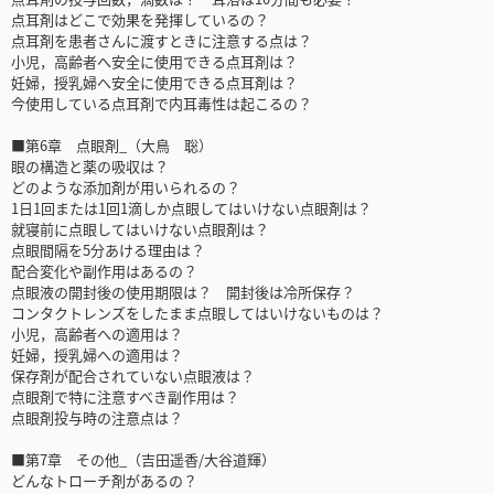
点耳剤はどこで効果を発揮しているの？
点耳剤を患者さんに渡すときに注意する点は？
小児，高齢者へ安全に使用できる点耳剤は？
妊婦，授乳婦へ安全に使用できる点耳剤は？
今使用している点耳剤で内耳毒性は起こるの？
■第6章 点眼剤_（大鳥 聡）
眼の構造と薬の吸収は？
どのような添加剤が用いられるの？
1日1回または1回1滴しか点眼してはいけない点眼剤は？
就寝前に点眼してはいけない点眼剤は？
点眼間隔を5分あける理由は？
配合変化や副作用はあるの？
点眼液の開封後の使用期限は？ 開封後は冷所保存？
コンタクトレンズをしたまま点眼してはいけないものは？
小児，高齢者への適用は？
妊婦，授乳婦への適用は？
保存剤が配合されていない点眼液は？
点眼剤で特に注意すべき副作用は？
点眼剤投与時の注意点は？
■第7章 その他_（吉田遥香/大谷道輝）
どんなトローチ剤があるの？