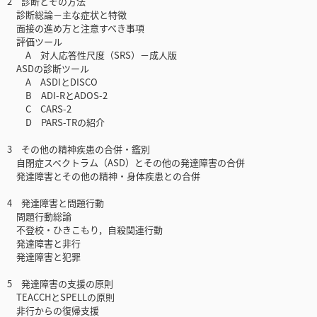
2 診断とその方法
診断総論－主な症状と特徴
面接の進め方と注意すべき事項
評価ツール
A 対人応答性尺度（SRS）－成人版
ASDの診断ツール
A ASDIとDISCO
B ADI-RとADOS-2
C CARS-2
D PARS-TRの紹介
3 その他の精神疾患の合併・鑑別
自閉症スペクトラム（ASD）とその他の発達障害の合併
発達障害とその他の精神・身体疾患との合併
4 発達障害と問題行動
問題行動総論
不登校・ひきこもり，自殺関連行動
発達障害と非行
発達障害と犯罪
5 発達障害の支援の原則
TEACCHとSPELLの原則
非行からの復帰支援