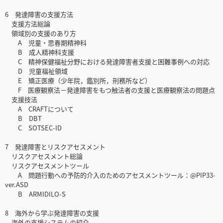
6 発達障害の支援方法
支援方法総論
領域別の支援のあり方
A 児童・思春期精神科
B 成人精神科支援
C 精神保健福祉分野における発達障害者支援と困難事例への対応
D 児童福祉領域
E 矯正医療（少年院，鑑別所，刑務所など）
F 医療観察法－発達障害をもつ触法者の支援と医療観察法の問題点
支援技法
A CRAFTについて
B DBT
C SOTSEC-ID
7 発達障害とリスクアセスメント
リスクアセスメント総論
リスクアセスメントツール
A 問題行動への予防的介入のためのアセスメントツール：@PIP33-
ver.ASD
B ARMIDILO-S
8 海外から学ぶ発達障害の支援
海外の支援システムの紹介