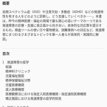
概要
自閉スペクトラム症（ASD）や注意欠如・多動症（ADHD）などの発達特
性を有する人をどのように診断し、どう支援していくべきか――。本書
は、昨今の精神医療・福祉の現場で最も関心の高いテーマの一つである
発達障害の診療・支援に真正面から向き合い、具体的な対応策を提示す
るもの。検査ツールの使い方や薬物療法、困難事例への対応など、発達障
害にまつわるさまざまなトピックを第一人者らが具体的・実践的に解
説。
目次
1 発達障害の疫学
総論
精神科クリニック
児童福祉施設
精神保健福祉分野
児童医療機関
成人医療機関
医療観察法における指定入院医療機関・指定通院医療機関
矯正施設における発達障害の疫学的知見