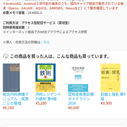
※Androidは、Android２世代前の端末のうち、国内キャリア経由で販売されている端
末（Xperia、GALAXY、AQUOS、ARROWS、Nexusなど）にて動作確認しています
必要メモリ容量
24 MB以上
ご利用方法
アクセス型配信サービス（買切型）
同時使用端末数
1
※インターネット経由でのWEBブラウザによるアクセス参照
※導入・利用方法の詳細は
こちら
この商品を買った人は、こんな商品も買っています。
総合内科病棟マ
内科レジデント
認知症疾患診療
妊娠と授乳 第4
ニュアル 疾患
の鉄則 第4版
ガイドライン
版
ごとの管理
¥5,280
2026
¥9,900
¥6,160
¥6,600