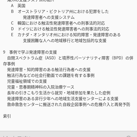
A 英国
B オーストラリア・ビクトリア州における犯罪をした
発達障害者への支援システム
C 韓国における触法性発達障害者への刑事法的対応
D ドイツにおける触法性発達障害者への刑事法的対応
E カナダ・オンタリオ州における知的障害・発達障害のある
支援困難な人への地域移行と地域包括的な支援
9 事例で学ぶ発達障害の支援
自閉スペクトラム症（ASD）と境界性パーソナリティ障害（BPD）の併
存事例
発達障害・知的障害のある触法行為者への支援
触法行為などの社会行動面での課題を有する事例
児童福祉領域での支援
児童・思春期精神科の入院治療ケース
長年の引きこもり生活から就労・地域参加を果たした症例
発達障害のある非行少年への地域生活支援センターによる支援
救命救急センターに搬送された自殺企図事例への危機介入と再発予防
索引