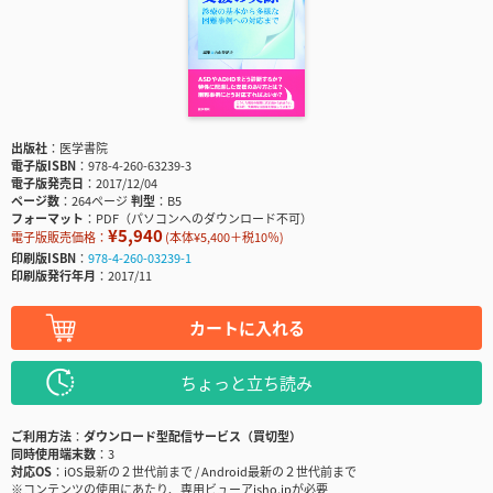
出版社
医学書院
電子版ISBN
978-4-260-63239-3
電子版発売日
2017/12/04
ページ数
264ページ
判型
B5
フォーマット
PDF（パソコンへのダウンロード不可）
¥5,940
電子版販売価格：
(本体¥5,400＋税10％)
印刷版ISBN
978-4-260-03239-1
印刷版発行年月
2017/11
カートに入れる
ちょっと立ち読み
ご利用方法
ダウンロード型配信サービス（買切型）
同時使用端末数
3
対応OS
iOS最新の２世代前まで / Android最新の２世代前まで
※コンテンツの使用にあたり、専用ビューアisho.jpが必要