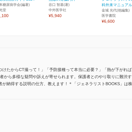
本糖尿病学会(編著)
谷口 智基(著)
科外来マニュアル
光堂
中外医学社
金城 光代(他編集)
,100
¥5,940
医学書院
¥6,600
つけたからCT撮って！」「予防接種って本当に必要？」「熱が下がれ
保護者から多様な疑問や訴えが寄せられます。保護者とのやり取りに難渋
者が納得する説明の仕方、教えます！＊「ジェネラリストBOOKS」は