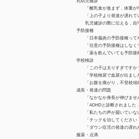
乳幼児健診
「離乳食が進まず，体重が増
「上の子より発達が遅れてい
乳児健診の際に伝える，自宅
予防接種
「日本脳炎の予防接種って本
「任意の予防接種はしなくて
「薬を飲んでいても予防接種
学校検診
「この子は太りすぎですか
「学校検尿で血尿が出まし
「お腹を痛がり，不登校傾
成長・発達の問題
「なかなか身長が伸びませ
「ADHDと診断されました．
「私たちの声が届いていない
「チックを治してください
「ダウン症児の発達の遅れが
服薬・点滴