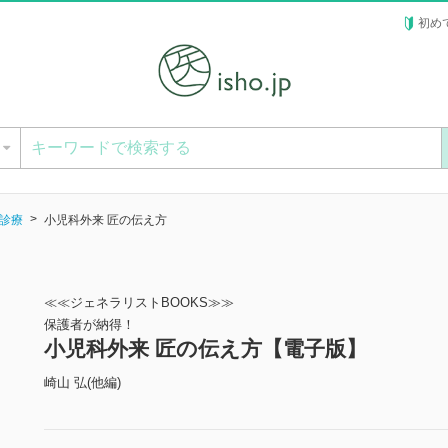
初め
ー
診療
小児科外来 匠の伝え方
≪≪ジェネラリストBOOKS≫≫
保護者が納得！
小児科外来 匠の伝え方【電子版】
崎山 弘(他編)