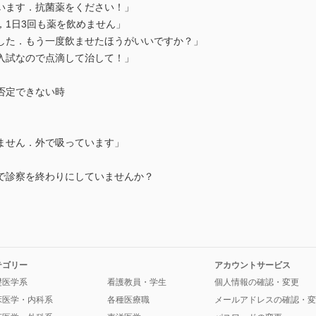
ます．抗菌薬をください！」
日3回も薬を飲めません」
．もう一度飲ませたほうがいいですか？」
試なので点滴して治して！」
定できない時
」
せん．外で吸っています」
診察を終わりにしていませんか？
テゴリー
アカウントサービス
礎医学系
看護教員・学生
個人情報の確認・変更
床医学・内科系
各種医療職
メールアドレスの確認・変