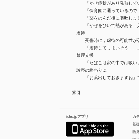
「かぜ症状があり発熱してい
「保育園に通っているので，1
「薬をのんだ後に嘔吐しました
「かぜをひいて熱がある．入
虐待
受傷時に，虐待の可能性が否
「虐待してしまいそう……
禁煙支援
「たばこは家の中では吸いま
診察の終わりに
「お薬出しておきますね」で
索引
isho.jpアプリ
カ
基
臨