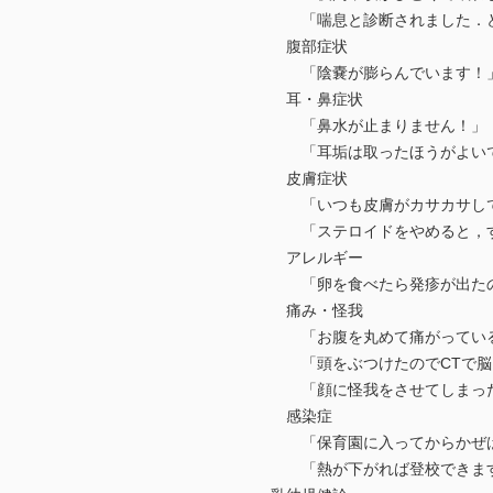
「喘息と診断されました．ど
腹部症状
「陰嚢が膨らんでいます！
耳・鼻症状
「鼻水が止まりません！」
「耳垢は取ったほうがよいで
皮膚症状
「いつも皮膚がカサカサして
「ステロイドをやめると，す
アレルギー
「卵を食べたら発疹が出たの
痛み・怪我
「お腹を丸めて痛がっている
「頭をぶつけたのでCTで脳
「顔に怪我をさせてしまった
感染症
「保育園に入ってからかぜばか
「熱が下がれば登校できま