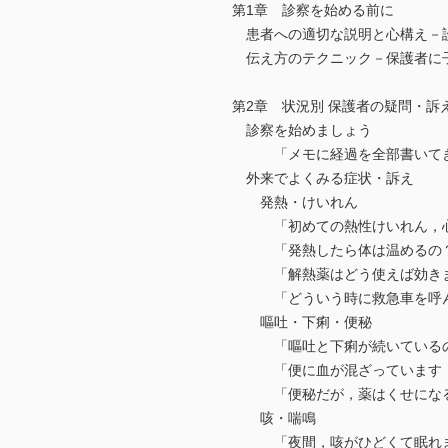
第1章 診察を始める前に
患者への適切な説明と心構え－
伝え方のテクニック－保護者に
第2章 状況別 保護者の疑問・訴
診察を始めましょう
「メモに経過を全部書いてき
外来でよくみる症状・訴え
発熱・けいれん
「初めての熱性けいれん，心
「発熱したら体は温めるの？
「解熱薬はどう使えば効きま
「どういう時に救急車を呼ん
嘔吐・下痢・便秘
「嘔吐と下痢が続いているの
「便に血が混ざっています
「便秘だが，薬はくせになる
咳・喘鳴
「夜間，咳がひどくて眠れ