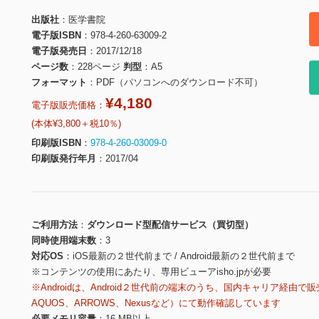
出版社
医学書院
電子版ISBN
978-4-260-63009-2
電子版発売日
2017/12/18
ページ数
228ページ
判型
A5
フォーマット
PDF（パソコンへのダウンロード不可）
¥4,180
電子版販売価格：
(本体¥3,800＋税10％)
印刷版ISBN
978-4-260-03009-0
印刷版発行年月
2017/04
ご利用方法
ダウンロード型配信サービス（買切型）
同時使用端末数
3
対応OS
iOS最新の２世代前まで / Android最新の２世代前まで
※コンテンツの使用にあたり、専用ビューアisho.jpが必要
※Androidは、Android２世代前の端末のうち、国内キャリア経由で販
AQUOS、ARROWS、Nexusなど）にて動作確認しています
必要メモリ容量
16 MB以上