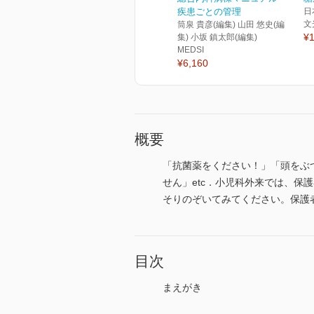
疾患ごとの管理
日
文
筒泉 貴彦(編集) 山田 悠史(編
¥1
集) 小坂 鎮太郎(編集)
MEDSI
¥6,160
概要
「抗菌薬をください！」「頭をぶ
せん」etc．小児科外来では、
そりのぞいてみてください。保護
目次
まえがき