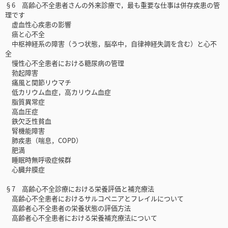
§6 高齢心不全患者さんの外来診療で，最も重要な仕事は併存疾患の管
理です
虚血性心疾患の影響
癌と心不全
中枢神経系の障害（うつ状態，脳卒中，自律神経失調を含む）と心不
全
慢性心不全患者における糖尿病の管理
勃起障害
痛風と関節リウマチ
低カリウム血症，高カリウム血症
脂質異常症
高血圧症
鉄欠乏性貧血
腎機能障害
肺疾患（喘息，COPD）
肥満
睡眠時無呼吸症候群
心臓弁膜症
§7 高齢心不全診療における栄養評価と補充療法
高齢心不全患者におけるサルコぺニアとフレイルについて
高齢者心不全患者の栄養状態の評価方法
高齢者心不全患者における栄養補充療法について