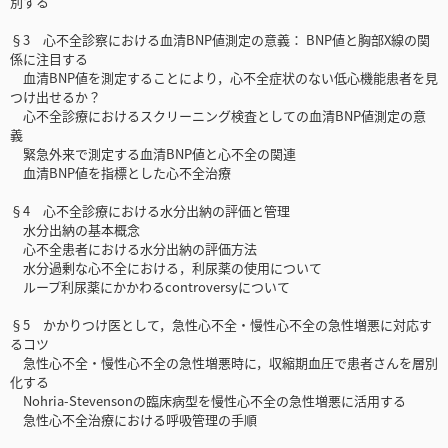
別する
§3 心不全診察における血清BNP値測定の意義： BNP値と胸部X線の関
係に注目する
血清BNP値を測定することにより，心不全症状のない低心機能患者を見
つけ出せるか？
心不全診療におけるスクリーニング検査としての血清BNP値測定の意
義
緊急外来で測定する血清BNP値と心不全の関連
血清BNP値を指標とした心不全治療
§4 心不全診療における水分出納の評価と管理
水分出納の基本概念
心不全患者における水分出納の評価方法
水分過剰な心不全における，利尿薬の使用について
ループ利尿薬にかかわるcontroversyについて
§5 かかりつけ医として，急性心不全・慢性心不全の急性増悪に対応す
るコツ
急性心不全・慢性心不全の急性増悪時に，収縮期血圧で患者さんを層別
化する
Nohria-Stevensonの臨床病型を慢性心不全の急性増悪に活用する
急性心不全治療における呼吸管理の手順