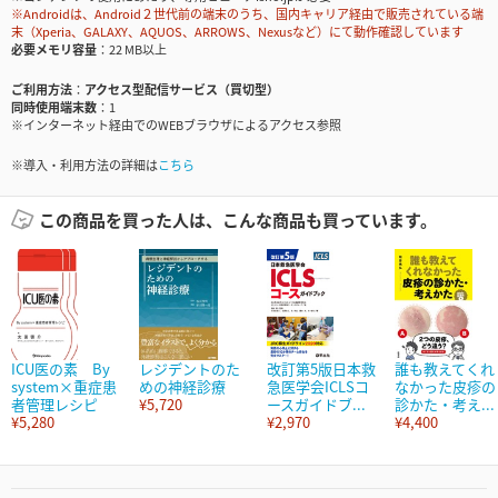
※Androidは、Android２世代前の端末のうち、国内キャリア経由で販売されている端
末（Xperia、GALAXY、AQUOS、ARROWS、Nexusなど）にて動作確認しています
必要メモリ容量
22 MB以上
ご利用方法
アクセス型配信サービス（買切型）
同時使用端末数
1
※インターネット経由でのWEBブラウザによるアクセス参照
※導入・利用方法の詳細は
こちら
この商品を買った人は、こんな商品も買っています。
ICU医の素 By
レジデントのた
改訂第5版日本救
誰も教えてくれ
system×重症患
めの神経診療
急医学会ICLSコ
なかった皮疹の
者管理レシピ
¥5,720
ースガイドブ...
診かた・考え...
¥5,280
¥2,970
¥4,400