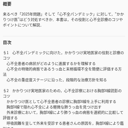
概要
来るべき「2025年問題」そして「心不全パンデミック」に対して，“かか
りつけ医”はどう対処すべきか．本書は，その役割と心不全診療のコツや
ポイントについて解説．
目次
§1 心不全パンデミックに向けた，かかりつけ実地医家の役割と診療の
コツ
心不全患者の病状がどのように進展するかを理解する
心不全の特徴的病態であるうっ血と末梢循環不全を簡便に評価する方
法
心不全の重症度ステージに沿った，段階的な治療方針を知る
§2 かかりつけ実地医家のための，心不全診察における胸部X線読影の
コツ
かかりつけ医として心不全患者の診察に胸部X線を上手に利用する
胸部X線で隠れ心不全による軽微な肺うっ血を見つけ出す
外来診療において，胸部X線により肺うっ血の病態を連続的に比較して
評価する
呼吸困難を呈して外来を受診する患者さんの原因を，胸部X線により鑑