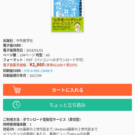
出版社
中外医学社
電子版ISBN
電子版発売日
2018/01/01
ページ数
134ページ
判型
A5
フォーマット
PDF（パソコンへのダウンロード不可）
¥2,860
電子版販売価格：
(本体¥2,600＋税10％)
印刷版ISBN
978-4-498-13648-9
印刷版発行年月
2017/09
カートに入れる
ちょっと立ち読み
ご利用方法
ダウンロード型配信サービス（買切型）
同時使用端末数
3
対応OS
iOS最新の２世代前まで / Android最新の２世代前まで
※コンテンツの使用にあたり、専用ビューアisho.jpが必要