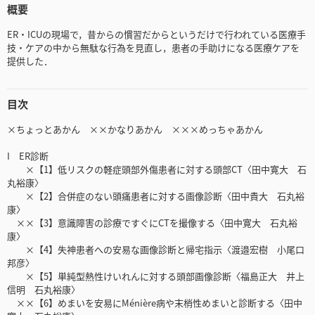
概要
ER・ICUの現場で，昔からの慣習だからというだけで行われている医療手
技・ケアの中から無駄な行為を見直し，患者の手助けになる医療ケアを
提供した．
目次
×ちょっとあかん ××かなりあかん ×××めっちゃあかん
I ER診断
×【1】低リスクの軽症頭部外傷患者に対する頭部CT〈田中寛大 石
丸裕康〉
×【2】合併症のない頭痛患者に対する画像診断〈田中貴大 石丸裕
康〉
××【3】意識障害の診療ですぐにCTを撮像する〈田中寛大 石丸裕
康〉
×【4】失神患者への安易な画像診断と帰宅指示〈渡邉宏樹 小尾口
邦彦〉
×【5】単純型熱性けいれんに対する頭部画像診断〈福島正大 井上
信明 石丸裕康〉
××【6】めまいを安易にMénière病や末梢性めまいと診断する〈田中