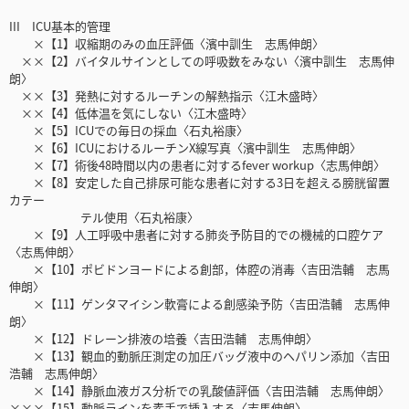
III ICU基本的管理
×【1】収縮期のみの血圧評価〈濱中訓生 志馬伸朗〉
××【2】バイタルサインとしての呼吸数をみない〈濱中訓生 志馬伸
朗〉
××【3】発熱に対するルーチンの解熱指示〈江木盛時〉
××【4】低体温を気にしない〈江木盛時〉
×【5】ICUでの毎日の採血〈石丸裕康〉
×【6】ICUにおけるルーチンX線写真〈濱中訓生 志馬伸朗〉
×【7】術後48時間以内の患者に対するfever workup〈志馬伸朗〉
×【8】安定した自己排尿可能な患者に対する3日を超える膀胱留置
カテー
テル使用〈石丸裕康〉
×【9】人工呼吸中患者に対する肺炎予防目的での機械的口腔ケア
〈志馬伸朗〉
×【10】ポビドンヨードによる創部，体腔の消毒〈吉田浩輔 志馬
伸朗〉
×【11】ゲンタマイシン軟膏による創感染予防〈吉田浩輔 志馬伸
朗〉
×【12】ドレーン排液の培養〈吉田浩輔 志馬伸朗〉
×【13】観血的動脈圧測定の加圧バッグ液中のヘパリン添加〈吉田
浩輔 志馬伸朗〉
×【14】静脈血液ガス分析での乳酸値評価〈吉田浩輔 志馬伸朗〉
×××【15】動脈ラインを素手で挿入する〈志馬伸朗〉