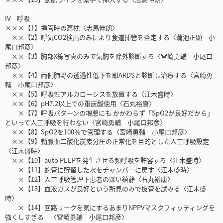
IV 呼吸
×××【1】挿管時の肩枕〈志馬伸朗〉
××【2】呼気CO2検出のみにより食道挿管を否定する〈蒲池正顕 小
尾口邦彦〉
××【3】胸部X線写真のみで気胸を除外診断する〈宮崎勇輔 小尾口
邦彦〉
××【4】両側肺野の透過性低下を即ARDSと診断し治療する〈宮崎勇
輔 小尾口邦彦〉
××【5】呼吸性アルカローシスを放置する〈江木盛時〉
××【6】pH7.2以上での重炭酸使用〈石丸裕康〉
×【7】呼吸パターンの増悪にも かかわらず「SpO2が良好だから」
といって人工呼吸を行わない〈宮崎勇輔 小尾口邦彦〉
××【8】SpO2を100％で管理する〈宮崎勇輔 小尾口邦彦〉
××【9】動脈血二酸化炭素分圧の正常化を目的とした人工呼吸設定
〈江木盛時〉
××【10】auto PEEPを発生させる頻呼吸を許容する〈江木盛時〉
×【11】蛇管に貯留した水をチャンバーに戻す〈江木盛時〉
×【12】人工呼吸管理下患者の深い鎮静〈石丸裕康〉
×【13】血液ガスが良好という所見のみで抜管を試みる〈江木盛
時〉
×【14】回路リークを気にするあまりNPPVマスクフィッティングを
強くしすぎる 〈宮崎勇輔 小尾口邦彦〉