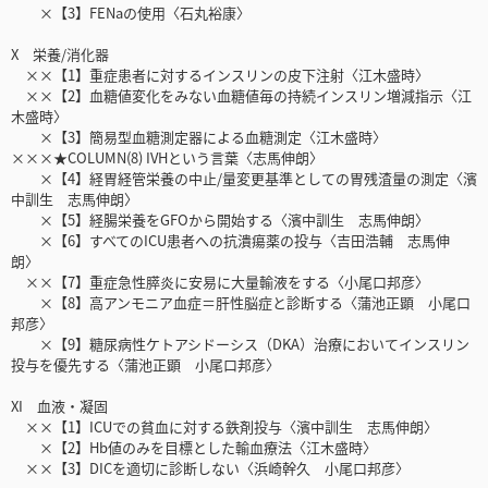
×【3】FENaの使用〈石丸裕康〉
X 栄養/消化器
××【1】重症患者に対するインスリンの皮下注射〈江木盛時〉
××【2】血糖値変化をみない血糖値毎の持続インスリン増減指示〈江
木盛時〉
×【3】簡易型血糖測定器による血糖測定〈江木盛時〉
×××★COLUMN(8) IVHという言葉〈志馬伸朗〉
×【4】経胃経管栄養の中止/量変更基準としての胃残渣量の測定〈濱
中訓生 志馬伸朗〉
×【5】経腸栄養をGFOから開始する〈濱中訓生 志馬伸朗〉
×【6】すべてのICU患者への抗潰瘍薬の投与〈吉田浩輔 志馬伸
朗〉
××【7】重症急性膵炎に安易に大量輸液をする〈小尾口邦彦〉
×【8】高アンモニア血症＝肝性脳症と診断する〈蒲池正顕 小尾口
邦彦〉
×【9】糖尿病性ケトアシドーシス（DKA）治療においてインスリン
投与を優先する〈蒲池正顕 小尾口邦彦〉
XI 血液・凝固
××【1】ICUでの貧血に対する鉄剤投与〈濱中訓生 志馬伸朗〉
×【2】Hb値のみを目標とした輸血療法〈江木盛時〉
××【3】DICを適切に診断しない〈浜崎幹久 小尾口邦彦〉