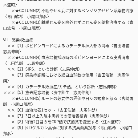
木盛時〉
×★COLUMN(2) 不眠やせん妄に対するベンゾジアゼピン系薬物治療
〈青山紘希 小尾口邦彦〉
×★COLUMN(3) 離脱せん妄を除外せずにせん妄を薬物治療する〈青
山紘希 小尾口邦彦〉
VII 感染/敗血症
××【1】ポビドンヨードによるカテーテル挿入部の消毒〈吉田浩輔
志馬伸朗〉
××★COLUMN(4) 血液培養採取時のポビドンヨードによる皮膚消毒
〈吉田浩輔 志馬伸朗〉
××【2】SIRS，という診断〈志馬伸朗〉
×【3】感染症診断における総白血球数の使用〈吉田浩輔 志馬伸
朗〉
××【4】カテーテル敗血症/カテ熱，という診断〈志馬伸朗〉
×××【5】抜去記念培養〈濱中訓生 志馬伸朗〉
×★COLUMN(5) ルートの必要性の評価や日々の観察を怠る〈宮崎勇
輔 小尾口邦彦〉
××【6】血液培養1セット〈吉田浩輔 志馬伸朗〉
××【7】3日以上入院中患者での便培養検査〈志馬伸朗〉
×【8】術後2日目の高CRP値で抗菌薬を変更する〈江木盛時〉
×【9】β-Dグルカン高値に対する抗真菌薬投与〈青山紘希 小尾口
邦彦〉