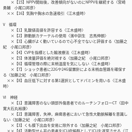
×【15】NPPV開始後，改善傾向がないのにNPPVを継続する〈宮崎
勇輔 小尾口邦彦〉
××【16】気胸や胸水の急速吸引〈江木盛時〉
V 循環
×【1】乳酸値高値を許容する〈江木盛時〉
×【2】肺動脈カテーテルの使用〈濱中訓生 志馬伸朗〉
×【3】心臓がよく動いているので心不全でないと評価する〈加藤之
紀 小尾口邦彦〉
×【4】CVPを指標とした輸液療法〈江木盛時〉
×【5】体液量評価を絶対視する〈加藤之紀 小尾口邦彦〉
×【6】循環管理の際に末梢温度を気にしない〈江木盛時〉
×【7】ショック患者に22Gや24G留置針による末梢血管路を確保す
る〈加藤之紀 小尾口邦彦〉
××【8】血圧低下に対する第1選択としてドパミンを用いる〈江木盛
時〉
VI 神経
×【1】意識障害のない頭部外傷患者でのルーチンフォローCT〈田中
寛大石丸裕康〉
×【2】意識障害，失神，麻痺患者において急性大動脈解離を意識し
ない〈加藤之紀 小尾口邦彦〉
×【3】くも膜下出血を安易に除外する〈加藤之紀 小尾口邦彦〉
××【4】活動型せん妄の患者をICU症候群としてICUを退室させる〈江