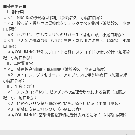
■薬剤関連■
I．副作用
××1．NSAIDsの多彩な副作用〈浜崎幹久 小尾口邦彦〉
××2．投与前・投与中に腎機能をチェックすべき薬剤〈浜崎幹久 小尾
口邦彦〉
×3．ヘパリン，ワルファリンのリバース〈蒲池正顕 小尾口邦彦〉
××4．せん妄治療薬の使い分け：禁忌・副作用に注意〈浜崎幹久 小尾
口邦彦〉
×★COLUMN(9) 静注ステロイドと経口ステロイドの使い分け〈加藤之
紀 小尾口邦彦〉
II．電解質異常
××1．薬剤性高K血症・低K血症〈浜崎幹久 小尾口邦彦〉
×2．メイロン，グリセオール，アルブミンに伴うNa負荷〈加藤之紀
小尾口邦彦〉
III．配合その他
×1．アンカロン®やアレビアチン®の生理食塩水による希釈〈加藤之
紀 小 尾口邦彦〉
×2．持続ヘパリン投与量の決定にACT値を用いる〈小尾口邦彦〉
×3．新薬に安易に飛びつく〈小尾口邦彦〉
×★COLUMN(10) 薬剤情報を適切に受け入れるには？〈小尾口邦彦〉