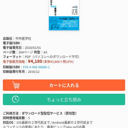
出版社
中外医学社
電子版ISBN
電子版発売日
2018/01/01
ページ数
264ページ
判型
A5
フォーマット
PDF（パソコンへのダウンロード不可）
¥4,180
電子版販売価格：
(本体¥3,800＋税10％)
印刷版ISBN
978-4-498-06686-1
印刷版発行年月
2016/12
カートに入れる
ちょっと立ち読み
ご利用方法
ダウンロード型配信サービス（買切型）
同時使用端末数
3
対応OS
iOS最新の２世代前まで / Android最新の２世代前まで
※コンテンツの使用にあたり、専用ビューアisho.jpが必要