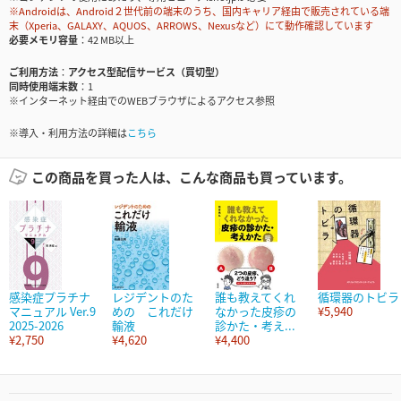
※Androidは、Android２世代前の端末のうち、国内キャリア経由で販売されている端
末（Xperia、GALAXY、AQUOS、ARROWS、Nexusなど）にて動作確認しています
必要メモリ容量
42 MB以上
ご利用方法
アクセス型配信サービス（買切型）
同時使用端末数
1
※インターネット経由でのWEBブラウザによるアクセス参照
※導入・利用方法の詳細は
こちら
この商品を買った人は、こんな商品も買っています。
感染症プラチナ
レジデントのた
誰も教えてくれ
循環器のトビラ
マニュアル Ver.9
めの これだけ
なかった皮疹の
¥5,940
2025-2026
輸液
診かた・考え...
¥2,750
¥4,620
¥4,400