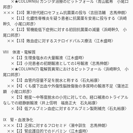
×★COLUMN(6) カンジダ治療のピットフォール〈青山紘希 小尾口
邦彦〉
×××【10】第3世代経口セフェム抗菌薬の投与〈吉田浩輔 志馬伸朗〉
×【11】化膿性脊椎炎を疑う患者に抗菌薬を安易に投与する〈浜崎
幹久 小尾口邦彦〉
×【12】腎機能低下症例に対する初回抗菌薬の減量〈浜崎幹久 小
尾口邦彦〉
××【13】敗血症に対するステロイドパルス療法〈江木盛時〉
VIII 体液・電解質
×【1】生理食塩水の大量輸液〈江木盛時〉
×【2】小児患者の初期輸液としての1号輸液〈志馬伸朗〉
×★COLUMN(7) 電解質異常におけるピットフォール〈浜崎幹久 小
尾口邦彦〉
×【3】血管内容量不足を脱水と称する〈石丸裕康〉
××【4】くも膜下出血や外傷性脳挫傷後の多尿時の輸液不足〈蒲池正
顕 小尾口邦彦〉
×【5】軽度〜中等度脱水の小児に対しての，経口補液のトライアル
なしでの経静脈輸液〈井上信明 福島正大 石丸裕康〉
×【6】低アルブミン血症に対するアルブミン製剤補充〈石丸裕康〉
IX 腎・血液浄化
×××【1】乏尿に対するフロセミド〈濱中訓生 志馬伸朗〉
××【2】腎庇護目的でのドパミン〈江木盛時〉