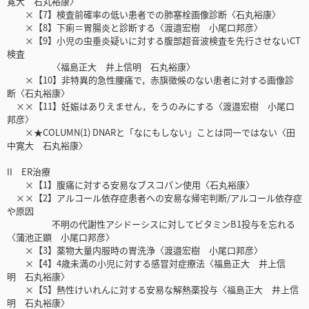
寛大 石丸裕康〉
×【7】検査前確率の低い患者での肺塞栓画像診断〈石丸裕康〉
×【8】下痢＝胃腸炎と診断する〈渡邉宏樹 小尾口邦彦〉
×【9】小児の虫垂炎疑いに対する腹部超音波検査を先行させないCT
検査
〈福島正大 井上信明 石丸裕康〉
×【10】非特異的急性腰痛で，赤旗徴候のない患者に対する画像診
断〈石丸裕康〉
××【11】妊娠はありえません，をうのみにする〈渡邉宏樹 小尾口
邦彦〉
×★COLUMN(1) DNARと「なにもしない」ことは同一ではない〈田
中寛大 石丸裕康〉
II ER治療
×【1】腹痛に対する安易なブスコパン使用〈石丸裕康〉
××【2】アルコール依存症患者への安易な帰宅判断/アルコール依存症
や原因
不明の代謝性アシドーシスに対してビタミンB1投与を忘れる
〈蒲池正顕 小尾口邦彦〉
×【3】薬物大量内服時の胃洗浄〈渡邉宏樹 小尾口邦彦〉
×【4】4歳未満の小児に対する感冒対症療法〈福島正大 井上信
明 石丸裕康〉
×【5】熱性けいれんに対する安易な解熱薬投与〈福島正大 井上信
明 石丸裕康〉