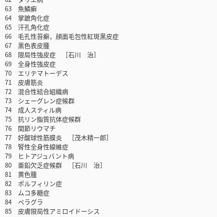
63 魚鱗癬
64 掌蹠角化症
65 汗孔角化症
66 毛孔性苔癬，顔面毛包性紅斑黒皮症
67 黒色表皮腫
68 限局性強皮症 ［石川 治］
69 全身性強皮症
70 エリテマトーデス
71 皮膚筋炎
72 混合性結合組織病
73 シェーグレン症候群
74 成人スティル病
75 抗リン脂質抗体症候群
76 関節リウマチ
77 好酸球性筋膜炎 ［茂木精一郎］
78 腎性全身性線維症
79 ヒトアジュバント病
80 亜鉛欠乏症候群 ［石川 治］
81 黄色腫
82 ポルフィリン症
83 ムコ多糖症
84 ペラグラ
85 皮膚限局性アミロイドーシス