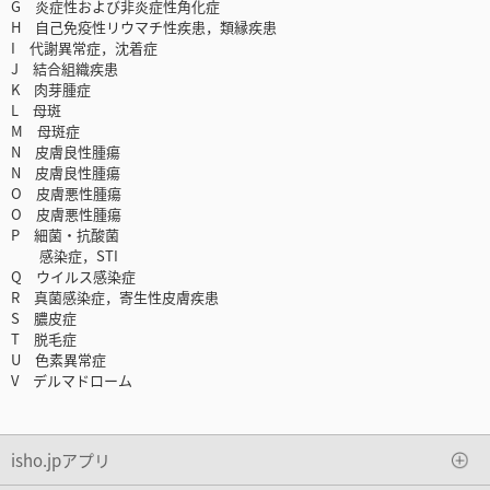
G 炎症性および非炎症性角化症
H 自己免疫性リウマチ性疾患，類縁疾患
I 代謝異常症，沈着症
J 結合組織疾患
K 肉芽腫症
L 母斑
M 母斑症
N 皮膚良性腫瘍
N 皮膚良性腫瘍
O 皮膚悪性腫瘍
O 皮膚悪性腫瘍
P 細菌・抗酸菌
感染症，STI
Q ウイルス感染症
R 真菌感染症，寄生性皮膚疾患
S 膿皮症
T 脱毛症
U 色素異常症
V デルマドローム
isho.jpアプリ