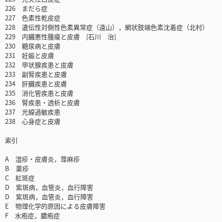
226 まだら症
227 色素性乾皮症
228 遺伝性対側性色素異常症（遠山），網状肢端色素沈着症（北村）
229 内臓悪性腫瘍と皮膚 [石川 治]
230 糖尿病と皮膚
231 妊娠と皮膚
232 甲状腺疾患と皮膚
233 副腎疾患と皮膚
234 肝臓疾患と皮膚
235 消化管疾患と皮膚
236 腎疾患・透析と皮膚
237 光線過敏疾患
238 心身症と皮膚
索引
A 湿疹・皮膚炎，蕁麻疹
B 薬疹
C 紅斑症
D 紫斑病，血管炎，血行障害
D 紫斑病，血管炎，血行障害
E 物理化学的原因による皮膚障害
F 水疱症，膿疱症