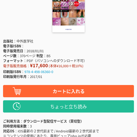
出版社
中外医学社
電子版ISBN
電子版発売日
2018/01/01
ページ数
370ページ
判型
B5
フォーマット
PDF（パソコンへのダウンロード不可）
¥17,600
電子版販売価格：
(本体¥16,000＋税10％)
印刷版ISBN
978-4-498-06360-0
印刷版発行年月
2017/01
カートに入れる
ちょっと立ち読み
ご利用方法
ダウンロード型配信サービス（買切型）
同時使用端末数
3
対応OS
iOS最新の２世代前まで / Android最新の２世代前まで
※コンテンツの使用にあたり、専用ビューアisho.jpが必要