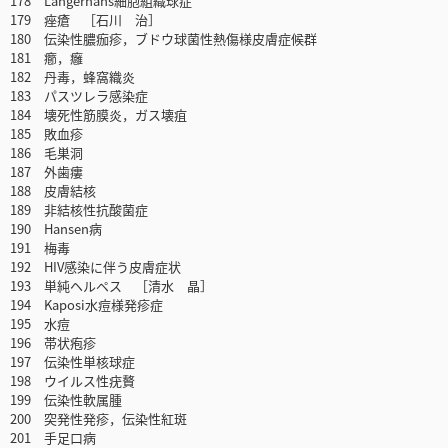
178 Langerhans細胞組織球症
179 痤瘡 ［石川 治］
180 伝染性膿痂疹，ブドウ球菌性熱傷様皮膚症候群
181 癤，癰
182 丹毒，蜂窩織炎
183 パスツレラ感染症
184 壊死性筋膜炎，ガス壊疽
185 敗血疹
186 毛巣洞
187 外歯瘻
188 皮膚結核
189 非結核性抗酸菌症
190 Hansen病
191 梅毒
192 HIV感染に伴う皮膚症状
193 単純ヘルペス ［清水 晶］
194 Kaposi水痘様発疹症
195 水痘
196 帯状疱疹
197 伝染性単核球症
198 ウイルス性疣贅
199 伝染性軟属腫
200 突発性発疹，伝染性紅斑
201 手足口病