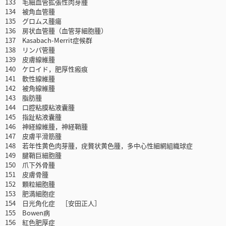
133 毛細血管拡張性肉芽腫
134 被角血管腫
135 グロムス腫瘍
136 房状血管腫（血管芽細胞腫）
137 Kasabach-Merrit症候群
138 リンパ管腫
139 皮膚線維腫
140 ケロイド，肥厚性瘢痕
141 軟性線維腫
142 被角線維腫
143 脂肪腫
144 口腔粘膜粘液囊腫
145 指趾粘液囊腫
146 神経線維腫，神経鞘腫
147 皮膚平滑筋腫
148 若年性黄色肉芽腫，疣贅状黄色腫，多中心性細網組織球症
149 腱鞘巨細胞腫
150 爪下外骨腫
151 皮膚骨腫
152 顆粒細胞腫
153 肥満細胞症
154 日光角化症 ［安田正人］
155 Bowen病
156 紅色肥厚症