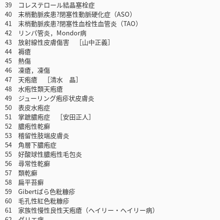
39 コレステロール結晶塞栓症
40 末梢動脈疾患?閉塞性動脈硬化症（ASO）
41 末梢動脈疾患?閉塞性血栓性血管炎（TAO）
42 リンパ管炎，Mondor病
43 放射線性皮膚傷害 ［山中正義］
44 褥瘡
45 熱傷
46 凍瘡，凍傷
47 天疱瘡 ［清水 晶］
48 水疱性類天疱瘡
49 ジューリング疱疹状皮膚炎
50 表皮水疱症
51 掌蹠膿疱症 ［安田正人］
52 膿疱性乾癬
53 稽留性肢端皮膚炎
54 角層下膿疱症
55 好酸球性膿疱性毛包炎
56 尋常性乾癬
57 類乾癬
58 扁平苔癬
59 Gibertばら色粃糠疹
60 毛孔性紅色粃糠疹
61 家族性慢性良性天疱瘡（ヘイリー・ヘイリー病）
62 ダリエ病