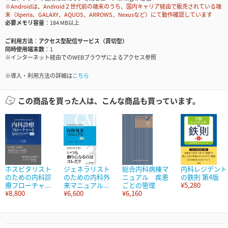
※Androidは、Android２世代前の端末のうち、国内キャリア経由で販売されている端
末（Xperia、GALAXY、AQUOS、ARROWS、Nexusなど）にて動作確認しています
必要メモリ容量
184 MB以上
ご利用方法
アクセス型配信サービス（買切型）
同時使用端末数
1
※インターネット経由でのWEBブラウザによるアクセス参照
※導入・利用方法の詳細は
こちら
この商品を買った人は、こんな商品も買っています。
ホスピタリスト
ジェネラリスト
総合内科病棟マ
内科レジデント
のための内科診
のための内科外
ニュアル 疾患
の鉄則 第4版
療フローチャ...
来マニュアル...
ごとの管理
¥5,280
¥8,800
¥6,600
¥6,160