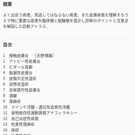
概要
よく出会う疾患，見逃してはならない疾患，また皮膚疾患を理解するう
えで特に重要な疾患を臨床像と組織像を提示し診断のポイントと注意点
を解説した診断アトラス．
目次
1 接触皮膚炎 ［天野博雄］
2 アトピー性皮膚炎
3 ビダール苔癬
4 脂漏性皮膚炎
5 皮脂欠乏性湿疹
6 貨幣状湿疹
7 自家感作性皮膚炎
8 酒皶
9 蕁麻疹
10 クインケ浮腫・遺伝性血管性浮腫
11 食物依存性運動誘発アナフィラキシー
12 自己炎症性疾患
13 色素性蕁麻疹
14 痒疹