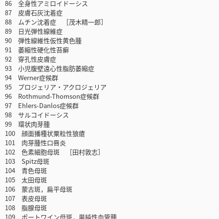
86 全身性アミロイドーシス
87 皮膚石灰沈着症
88 ムチン沈着症 ［茂木精一郎］
89 日光弾性線維症
90 弾性線維性仮性黄色腫
91 萎縮性硬化性苔癬
92 穿孔性皮膚症
93 小児腹壁遠心性脂肪萎縮症
94 Werner症候群
95 プロジェリア・アクロジェリア
96 Rothmund-Thomson症候群
97 Ehlers-Danlos症候群
98 サルコイドーシス
99 環状肉芽腫
100 顔面播種状粟粒性狼瘡
101 肉芽腫性口唇炎
102 色素細胞母斑 ［田村敦志］
103 Spitz母斑
104 青色母斑
105 太田母斑
106 蒙古斑，扁平母斑
107 表皮母斑
108 脂腺母斑
109 ポートワイン母斑，単純性血管腫