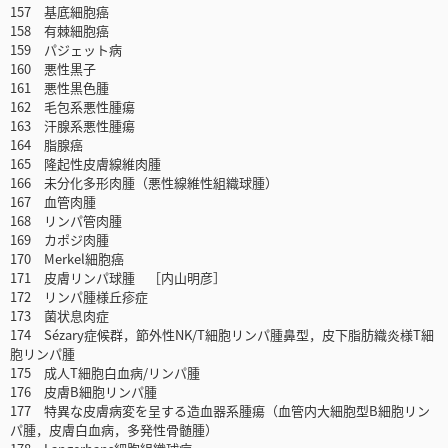
157 基底細胞癌
158 有棘細胞癌
159 パジェット病
160 悪性黒子
161 悪性黒色腫
162 毛包系悪性腫瘍
163 汗腺系悪性腫瘍
164 脂腺癌
165 隆起性皮膚線維肉腫
166 未分化多形肉腫（悪性線維性組織球腫）
167 血管肉腫
168 リンパ管肉腫
169 カポジ肉腫
170 Merkel細胞癌
171 皮膚リンパ球腫 ［内山明彦］
172 リンパ腫様丘疹症
173 菌状息肉症
174 Sézary症候群，節外性NK/T細胞リンパ腫鼻型，皮下脂肪織炎様T細
胞リンパ腫
175 成人T細胞白血病/リンパ腫
176 皮膚B細胞リンパ腫
177 特異な皮膚病変を呈する造血器系腫瘍（血管内大細胞型B細胞リン
パ腫，皮膚白血病，多発性骨髄腫）