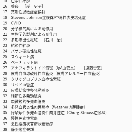
15 色素性痒疹
16 薬疹 ［岸 史子］
17 薬剤性過敏症症候群
18 Stevens-Johnson症候群/中毒性表皮壊死症
19 GVHD
20 分子標的薬による副作用
21 生物学的製剤による副作用
22 多形滲出性紅斑 ［石川 治］
23 結節性紅斑
24 バザン硬結性紅斑
25 スウィート病
26 ベーチェット病
27 アナフィラクトイド紫斑（IgA血管炎） ［遠藤雪恵］
28 皮膚白血球破砕性血管炎（皮膚アレルギー性血管炎）
29 クリオグロブリン血症性紫斑
30 リベド血管症
31 皮膚結節性多発動脈炎
32 結節性多発動脈炎
33 顕微鏡的多発血管炎
34 多発血管炎性肉芽腫症（Wegener肉芽腫症）
35 好酸球性多発血管炎性肉芽腫症（Churg-Strauss症候群）
36 慢性色素性紫斑
37 急性痘瘡状苔癬状粃糠疹
38 静脈瘤症候群