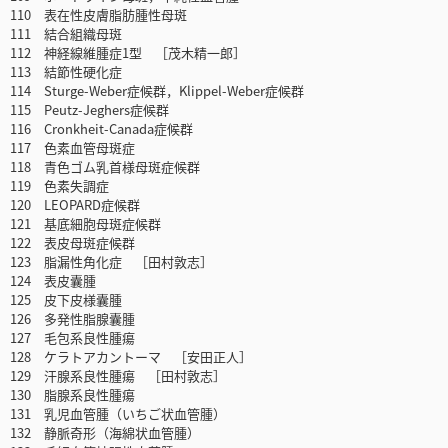
110 表在性皮膚脂肪腫性母斑
111 結合組織母斑
112 神経線維腫症1型 ［茂木精一郎］
113 結節性硬化症
114 Sturge-Weber症候群，Klippel-Weber症候群
115 Peutz-Jeghers症候群
116 Cronkheit-Canada症候群
117 色素血管母斑症
118 青色ゴム乳首様母斑症候群
119 色素失調症
120 LEOPARD症候群
121 基底細胞母斑症候群
122 表皮母斑症候群
123 脂漏性角化症 ［田村敦志］
124 表皮囊腫
125 皮下皮様囊腫
126 多発性脂腺囊腫
127 毛包系良性腫瘍
128 ケラトアカントーマ ［安田正人］
129 汗腺系良性腫瘍 ［田村敦志］
130 脂腺系良性腫瘍
131 乳児血管腫（いちご状血管腫）
132 静脈奇形（海綿状血管腫）