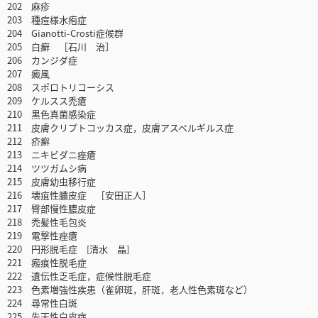
202 麻疹
203 種痘様水疱症
204 Gianotti-Crosti症候群
205 白癬 ［石川 治］
206 カンジダ症
207 癜風
208 スポロトリコーシス
209 ケルスス禿瘡
210 黒色真菌感染症
211 皮膚クリプトコッカス症，皮膚アスペルギルス症
212 疥癬
213 ニキビダニ痤瘡
214 ツツガムシ病
215 皮膚幼虫移行症
216 壊疽性膿皮症 ［安田正人］
217 臀部慢性膿皮症
218 禿髪性毛包炎
219 電撃性痤瘡
220 円形脱毛症 [清水 晶]
221 瘢痕性脱毛症
222 遺伝性乏毛症，症候性脱毛症
223 色素増強性疾患（雀卵斑，肝斑，老人性色素斑など）
224 尋常性白斑
225 先天性白皮症