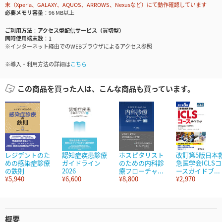
末（Xperia、GALAXY、AQUOS、ARROWS、Nexusなど）にて動作確認しています
必要メモリ容量
96 MB以上
ご利用方法
アクセス型配信サービス（買切型）
同時使用端末数
1
※インターネット経由でのWEBブラウザによるアクセス参照
※導入・利用方法の詳細は
こちら
この商品を買った人は、こんな商品も買っています。
レジデントのた
認知症疾患診療
ホスピタリスト
改訂第5版日本
めの感染症診療
ガイドライン
のための内科診
急医学会ICLSコ
の鉄則
2026
療フローチャ...
ースガイドブ...
¥5,940
¥6,600
¥8,800
¥2,970
概要