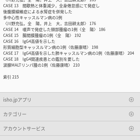
CASE 13 間歇熱と体重減少，全身倦怠感にて発症し
後腹膜線維症による水腎症を併発した
多中心性キャッスルマン病の1例
〈川野充弘，全 陽，井上 大，吉田耕太郎〉 176
CASE 14 嗄声で発症した頸部腫瘤の1例〈全 陽〉 186
CASE 15 腸間膜腫瘤の1例〈全 陽〉 192
CASE 16 IgG4高値を示した
形質細胞型キャッスルマン病の1例〈佐藤康晴〉 198
CASE 17 IgG4高値を示した肺キャッスルマン病の1例〈佐藤康晴〉 204
CASE 18 IgG4関連疾患との鑑別を要した
涙腺MALTリンパ腫の1例〈佐藤康晴〉 210
索引 215
isho.jpアプリ
カテゴリー
アカウントサービス