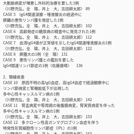
大動脈病変が増悪し外科的治療を要した1例
〈川野充弘，全 陽，井上 大，吉田耕太郎〉 89
CASE 5 IgG4関連涙腺・唾液腺炎の経過中に
膵臓の悪性リンパ腫を発症した1例
〈川野充弘，全 陽，井上 大，吉田耕太郎〉 102
CASE 6 高齢発症の糖尿病の精査中に発見された1例
〈川野充弘，全 陽，井上 大，吉田耕太郎〉 112
CASE 7 血清IgG4値が正常値を示したIgG4関連唾液腺炎の1例
〈川野充弘，全 陽，井上 大，吉田耕太郎〉 122
CASE 8 膵腫大の1例〈全 陽〉 131
CASE 9 悪性リンパ腫との鑑別を要した
IgG4関連リンパ節症の1例〈佐藤康晴〉 136
2．類縁疾患
CASE 10 原因不明の高IgG血症，高IgG4血症で経過観察中に
リンパ節病変と腎機能低下が出現した
多中心性キャッスルマン病の1例
〈川野充弘，全 陽，井上 大，吉田耕太郎〉 142
CASE 11 腎盂病変や腎周囲の後腹膜病変，腎実質病変を伴った
多中心性キャッスルマン病の1例
〈川野充弘，全 陽，井上 大，吉田耕太郎〉 153
CASE 12 多クローン性高ガンマグロブリン血症を伴う
特発性形質細胞性リンパ節症（IPL）の1例
〈川野充弘，全 陽，井上 大，吉田耕太郎〉 163