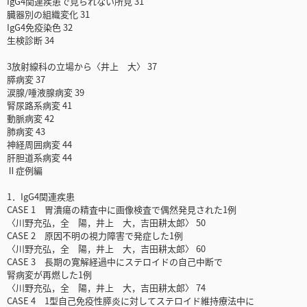
IgG4関連疾患で見られない所見 31
臓器別の組織変化 31
IgG4免疫染色 32
生検診断 34
3放射線科の立場から〈井上 大〉 37
膵病変 37
涙腺/唾液腺病変 39
腎尿路系病変 41
動脈病変 42
肺病変 43
神経周囲病変 44
肝胆道系病変 44
Ⅱ症例編
1．IgG4関連疾患
CASE 1 胃潰瘍の精査中に画像検査で偶然発見された1例
〈川野充弘，全 陽，井上 大，吉田耕太郎〉 50
CASE 2 原因不明の視力障害で発症した1例
〈川野充弘，全 陽，井上 大，吉田耕太郎〉 60
CASE 3 長期の寛解経過中にステロイドの自己中断で
腎病変が再燃した1例
〈川野充弘，全 陽，井上 大，吉田耕太郎〉 74
CASE 4 1型自己免疫性膵炎に対してステロイド維持療法中に