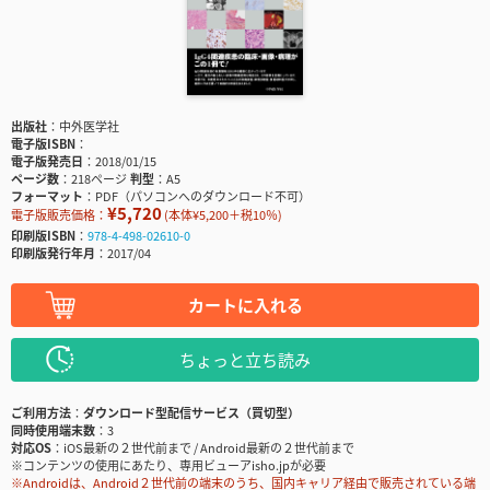
出版社
中外医学社
電子版ISBN
電子版発売日
2018/01/15
ページ数
218ページ
判型
A5
フォーマット
PDF（パソコンへのダウンロード不可）
¥5,720
電子版販売価格：
(本体¥5,200＋税10％)
印刷版ISBN
978-4-498-02610-0
印刷版発行年月
2017/04
カートに入れる
ちょっと立ち読み
ご利用方法
ダウンロード型配信サービス（買切型）
同時使用端末数
3
対応OS
iOS最新の２世代前まで / Android最新の２世代前まで
※コンテンツの使用にあたり、専用ビューアisho.jpが必要
※Androidは、Android２世代前の端末のうち、国内キャリア経由で販売されている端