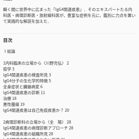
瞬く間に世界中に広まった「IgG4関連疾患」．そのエキスパートたる内
科医・病理診断医・放射線科医が，豊富な症例を元に，鑑別に力点を置い
て実践的な解説を加えた．
目次
Ⅰ総論
1内科臨床の立場から〈川野充弘〉 2
疫学 3
IgG4関連疾患の検査所見 3
IgG4分子の生化学的特徴 5
全身症状と臓器病変 6
IgG4関連疾患の診断 11
治療 18
悪性腫瘍 19
IgG4関連疾患は自己免疫疾患か？ 20
2病理診断科の立場から〈全 陽〉 28
IgG4関連疾患の病理診断アプローチ 28
IgG4関連疾患の組織所見 28