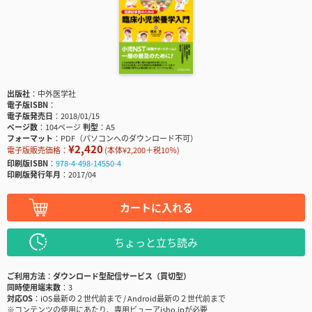
出版社
中外医学社
電子版ISBN
電子版発売日
2018/01/15
ページ数
104ページ
判型
A5
フォーマット
PDF（パソコンへのダウンロード不可）
¥2,420
電子版販売価格：
(本体¥2,200＋税10％)
印刷版ISBN
978-4-498-14550-4
印刷版発行年月
2017/04
カートに入れる
ちょっと立ち読み
ご利用方法
ダウンロード型配信サービス（買切型）
同時使用端末数
3
対応OS
iOS最新の２世代前まで / Android最新の２世代前まで
※コンテンツの使用にあたり、専用ビューアisho.jpが必要