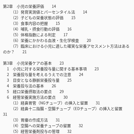
第2章 小児の栄養評価 14
（1）発育実測値とパーセンタイル法 14
（2）子どもの栄養状態の評価 15
（3）食事内容の把握 15
（4）哺乳・摂食行動の評価 16
（5）体格指数による判定 17
（6）栄養にかかわる血液・生化学検査 20
（7）臨床における小児に適した確実な栄養アセスメント方法はある
のか？ 21
第3章 小児栄養ケアの基本 23
1 小児に対する栄養投与量に関する基本事項 23
2 栄養投与量を考えるうえでの注意 24
3 目安となる静脈栄養投与量 25
4 栄養投与法の基本 26
5 経口栄養摂取法の要点 29
6 経管栄養実施方法の要点 30
（1）経鼻胃管（NGチューブ）の挿入と留置 31
（2）経鼻十二指腸・空腸チューブ（EDチューブ）の挿入と留置
31
（3）胃瘻の作成方法 31
（4）空腸への栄養チューブの留置 32
（5）経管栄養剤投与の管理 32