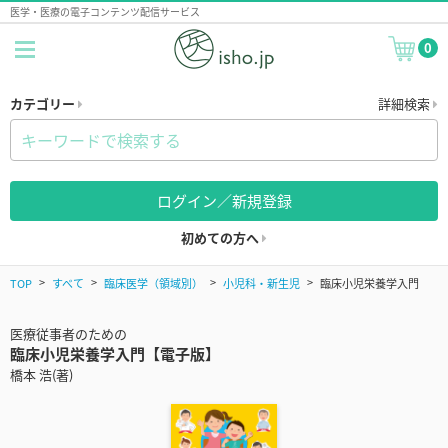
医学・医療の電子コンテンツ配信サービス
0
カテゴリー
詳細検索
ログイン／新規登録
初めての方へ
TOP
すべて
臨床医学（領域別）
小児科・新生児
臨床小児栄養学入門
医療従事者のための
臨床小児栄養学入門【電子版】
橋本 浩(著)