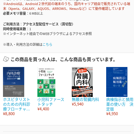
※Androidは、Android２世代前の端末のうち、国内キャリア経由で販売されている端
末（Xperia、GALAXY、AQUOS、ARROWS、Nexusなど）にて動作確認しています
必要メモリ容量
6 MB以上
ご利用方法
アクセス型配信サービス（買切型）
同時使用端末数
1
※インターネット経由でのWEBブラウザによるアクセス参照
※導入・利用方法の詳細は
こちら
この商品を買った人は、こんな商品も買っています。
ホスピタリスト
小児科ファース
無敵の腎臓内科
病棟指示と頻用
のための内科診
トタッチ
¥5,940
薬の使い方 決
療フローチャ...
¥4,400
定版
¥8,800
¥4,950