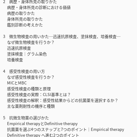
2 病歴・身体所見の取りかた
病歴・身体所見の診断における価値
病歴の取りかた
身体所見の取りかた
鑑別診断の考えかた
3 微生物検査の用いかた─迅速抗原検査、塗抹検査、培養検査─
なぜ微生物検査を行うか？
迅速抗原検査
塗抹検査│グラム染色
培養検査
4 感受性検査の用い方
なぜ感受性検査を行うか？
MICとMBC
感受性検査の種類と原理
感受性検査の実際：CLSI基準とは？
感受性検査の解釈：感受性結果からどの抗菌薬を選択するか？
主な薬剤耐性の機序と種類
5 抗微生物薬の選びかた
Empirical therapyとDefinitive therapy
抗菌薬を選ぶ4つのステップと7つのポイント│Empirical therapy
Definitive therapy へ進む2つのポイント