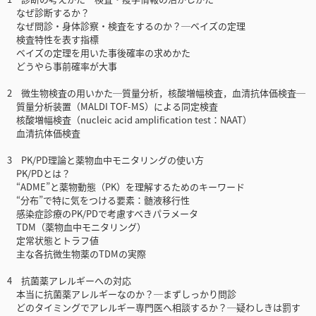
なぜ診断するか？
なぜ問診・身体診察・検査をするのか？─ベイズの定理
検査特性を表す指標
ベイズの定理を用いた事後確率の求めかた
どうやら事前確率が大事
2 微生物検査の用いかた─質量分析，核酸増幅検査，血清抗体価検査─
質量分析装置（MALDI TOF-MS）による同定検査
核酸増幅検査（nucleic acid amplification test：NAAT）
血清抗体価検査
3 PK/PD理論と薬物血中モニタリングの使い方
PK/PDとは？
“ADME”と薬物動態（PK）を理解するためのキーワード
“分布”で特に気をつける要素：髄液移行性
感染症診療のPK/PDで考慮すべきパラメータ
TDM（薬物血中モニタリング）
定常状態とトラフ値
主な各抗微生物薬のTDMの実際
4 抗菌薬アレルギーへの対応
本当に抗菌薬アレルギーなのか？─まずしっかり問診
どのタイミングでアレルギー専門医へ相談するか？─疑わしきは罰す