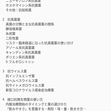
ニューキノロン系抗菌薬
ホスホマイシン系抗菌薬
その他│抗結核薬
2 抗真菌薬
真菌の分類と主な抗真菌薬の関係
酵母様真菌
糸状菌
二形性菌
リスク・臨床経過に沿った抗真菌薬の使い分け
アゾール系抗真菌薬
キャンディン系抗真菌薬
ポリエン系抗真菌薬
5-フルオロシトシン
3 抗ウイルス薬
抗インフルエンザ薬
抗ヘルペスウイルス薬
抗サイトメガロウイルス薬
新型コロナウイルス感染症治療薬
4 経口抗微生物薬の使い方
内服治療開始のタイミングと薬の選びかた
「飲みやすさ」を意識する―剤形・味・量・飲ませ方―