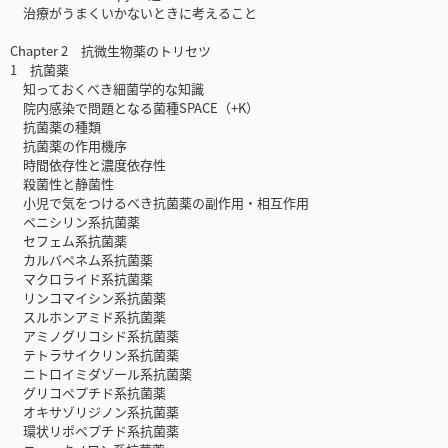
治療がうまくいかないときに考えること
Chapter 2 抗微生物薬のトリセツ
1 抗菌薬
知っておくべき細菌学的な知識
院内感染で問題となる菌種SPACE（+K）
抗菌薬の種類
抗菌薬の作用機序
時間依存性と濃度依存性
殺菌性と静菌性
小児で気をつけるべき抗菌薬の副作用・相互作用
ペニシリン系抗菌薬
セフェム系抗菌薬
カルバペネム系抗菌薬
マクロライド系抗菌薬
リンコマイシン系抗菌薬
スルホンアミド系抗菌薬
アミノグリコシド系抗菌薬
テトラサイクリン系抗菌薬
ニトロイミダゾール系抗菌薬
グリコペプチド系抗菌薬
オキサゾリジノン系抗菌薬
環状リポペプチド系抗菌薬