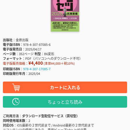
出版社
金原出版
電子版ISBN
978-4-307-87085-6
電子版発売日
2025/04/17
ページ数
352ページ
判型
B6変形
フォーマット
PDF（パソコンへのダウンロード不可）
¥4,400
電子版販売価格：
(本体¥4,000＋税10％)
印刷版ISBN
978-4-307-17085-7
印刷版発行年月
2025/04
カートに入れる
ちょっと立ち読み
ご利用方法
ダウンロード型配信サービス（買切型）
同時使用端末数
2
対応OS
iOS最新の２世代前まで / Android最新の２世代前まで
※コンテンツの使用にあたり、専用ビューアisho.jpが必要