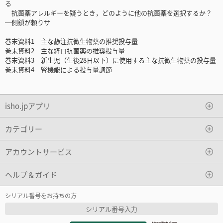
る
抗菌薬アレルギーを疑うとき，どのように他の抗菌薬を選択するか？
─側鎖が頼りサ
巻末資料1 主な静注抗微生物薬の推奨投与量
巻末資料2 主な経口抗菌薬の推奨投与量
巻末資料3 新生児（生後28日以下）に使用する主な抗微生物薬の投与量
巻末資料4 腎機能による投与量調節
isho.jpアプリ
カテゴリー
アカウントサービス
ヘルプ＆ガイド
シリアル番号をお持ちの方
シリアル番号入力