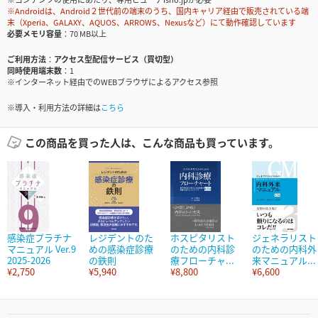
※Androidは、Android２世代前の端末のうち、国内キャリア経由で販売されている端
末（Xperia、GALAXY、AQUOS、ARROWS、Nexusなど）にて動作確認しています
必要メモリ容量
70 MB以上
ご利用方法
アクセス型配信サービス（買切型）
同時使用端末数
1
※インターネット経由でのWEBブラウザによるアクセス参照
※導入・利用方法の詳細は
こちら
この商品を買った人は、こんな商品も買っています。
感染症プラチナ
レジデントのた
ホスピタリスト
ジェネラリスト
マニュアル Ver.9
めの感染症診療
のための内科診
のための内科外
2025-2026
の鉄則
療フローチャ...
来マニュアル...
¥2,750
¥5,940
¥8,800
¥6,600