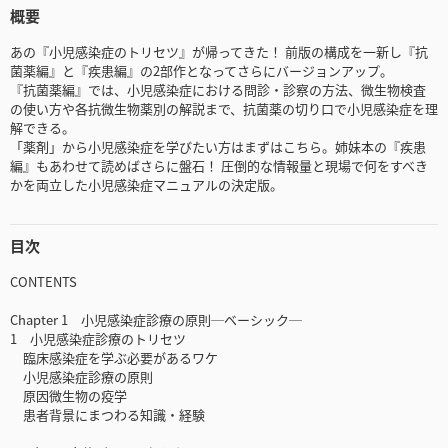
概要
あの『小児感染症のトリセツ』が帰ってきた！ 前版の構成を一新し『抗
菌薬編』と『疾患編』の2部作となってさらにバージョンアップ。
『抗菌薬編』では、小児感染症における問診・診察の方法、微生物検査
の使い方や各抗微生物薬別の解説まで、抗菌薬の切り口で小児感染症を理
解できる。
「薬剤」から小児感染症を学びたい方はまずはこちら。姉妹本の『疾患
編』もあわせて読めばさらに盤石！ 圧倒的な情報量と現場で何をすべき
かを両立した小児感染症マニュアルの決定版。
目次
CONTENTS
Chapter 1 小児感染症診療の原則─ベーシック─
1 小児感染症診療のトリセツ
臨床感染症を学ぶ必要があるワケ
小児感染症診療の原則
原因微生物の疫学
患者背景にまつわる知識・経験