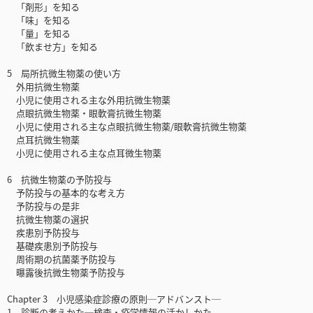
「剤形」を知る
「味」を知る
「量」を知る
「飲ませ方」を知る
5 局所抗微生物薬の使い方
外用抗微生物薬
小児に使用される主な外用抗微生物薬
点眼抗微生物薬・眼軟膏抗微生物薬
小児に使用される主な点眼抗微生物薬/眼軟膏抗微生物薬
点耳抗微生物薬
小児に使用される主な点耳微生物薬
6 抗微生物薬の予防投与
予防投与の基本的な考え方
予防投与の是非
抗微生物薬の選択
疾患別予防投与
基礎疾患別予防投与
周術期の抗菌薬予防投与
曝露後抗微生物薬予防投与
Chapter 3 小児感染症診療の原則─アドバンスト─
1 診断の考えかた─検査・疫学情報の活かしかた