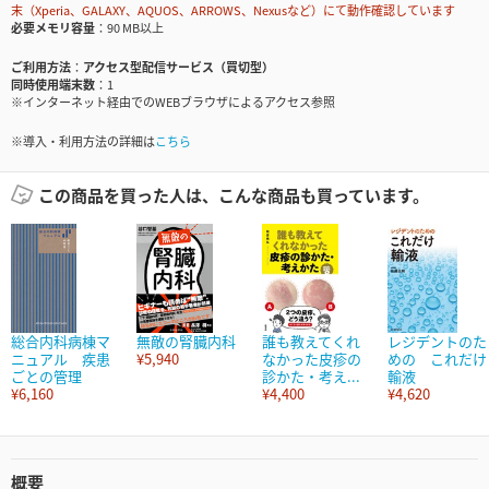
末（Xperia、GALAXY、AQUOS、ARROWS、Nexusなど）にて動作確認しています
必要メモリ容量
90 MB以上
ご利用方法
アクセス型配信サービス（買切型）
同時使用端末数
1
※インターネット経由でのWEBブラウザによるアクセス参照
※導入・利用方法の詳細は
こちら
この商品を買った人は、こんな商品も買っています。
総合内科病棟マ
無敵の腎臓内科
誰も教えてくれ
レジデントのた
ニュアル 疾患
¥5,940
なかった皮疹の
めの これだけ
ごとの管理
診かた・考え...
輸液
¥6,160
¥4,400
¥4,620
概要