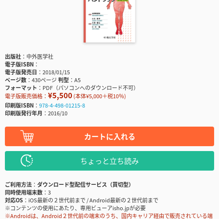
出版社
中外医学社
電子版ISBN
電子版発売日
2018/01/15
ページ数
430ページ
判型
A5
フォーマット
PDF（パソコンへのダウンロード不可）
¥5,500
電子版販売価格：
(本体¥5,000＋税10％)
印刷版ISBN
978-4-498-01215-8
印刷版発行年月
2016/10
カートに入れる
ちょっと立ち読み
ご利用方法
ダウンロード型配信サービス（買切型）
同時使用端末数
3
対応OS
iOS最新の２世代前まで / Android最新の２世代前まで
※コンテンツの使用にあたり、専用ビューアisho.jpが必要
※Androidは、Android２世代前の端末のうち、国内キャリア経由で販売されている端