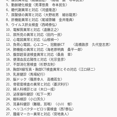
5．動脈硬化検査〈男澤悠貴 寺本民生〉
6．糖代謝異常と対応〈河盛隆造〉
7．尿酸値の異常と対応〈大野岩男 細谷龍男〉
8．肝機能異常と対応〈尾城啓輔 金井隆典〉
9．ウイルス肝炎検査〈西崎泰弘〉
10．電解質異常と対応〈遠藤正之〉
11．尿所見の異常と対応〈田内一民〉
12．心電図異常と対応〈山根禎一〉
13．負荷心電図，心エコー，冠動脈CT 〈高橋敦彦 久代登志男〉
14．肺機能の異常と対応〈海老原明典 桑平一郎〉
15．腹部超音波検査異常と対応〈桑島 章〉
16．便潜血反応陽性と対応〈光宗皇彦〉
17．不部消化管検査〈杉野吉則〉
18．胸部X線写真・胸部CT検査異常とその対応〈江口研二〉
19．乳房健診〈馬場紀行〉
20．脳ドック〈篠原幸人 高橋若生〉
21．骨密度検査の異常と対応〈萎沢利行〉
22．婦人科検診とは〈木口一成〉
23．泌尿器科健診〈松下一男〉
24．眼科検診〈小口芳久〉
25．耳鼻科健診（難聴，耳鳴）〈小川 郁〉
26．ヘリコバクターピロリ菌検査〈西?泰弘〉
27．腫瘍マーカー異常と対応〈宮地勇人〉