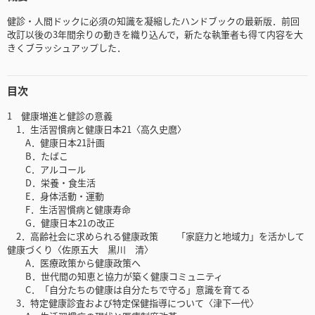
健診・人間ドックに必須の知識を凝縮したハンドブックの最新版．前回
改訂以後の3年間余りの動きを織り込んで，新たな執筆者も得て内容を大
きくブラッシュアップした．
目次
1 健康増進と健診の意義
1．生活習慣病と健康日本21〈高久史麿〉
A．健康日本21計画
B．たばこ
C．アルコール
D．栄養・食生活
E．身体活動・運動
F．生活習慣病と健康寿命
G．健康日本21の改正
2．高齢社会に求められる健康政策 「家庭力と地域力」を活かして
健康づくり〈佐原五大 黒川 清〉
A．医療政策から健康政策へ
B．世代間の知恵と協力が築く健康コミュニティ
C．「自分たちの健康は自分たちで守る」意識を育てる
3．特定健康診査および特定保健指導について〈津下一代〉