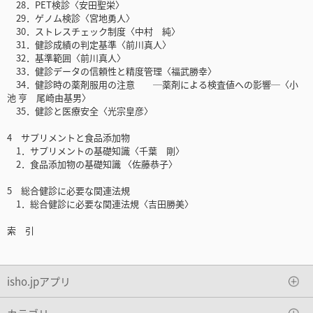
28．PET検診〈安田聖栄〉
29．ゲノム検診〈宮地勇人〉
30．ストレスチェック制度〈中村 純〉
31．健診成績の判定基準〈前川真人〉
32．基準範囲〈前川真人〉
33．健診データの信頼性と精度管理〈福武勝幸〉
34．健診時の薬剤服用の注意 ─薬剤による検査値への影響─〈小
池 亨 尾崎由基男〉
35．健診と医療安全〈光宗皇彦〉
4 サプリメントと食品添加物
1．サプリメントの基礎知識〈千葉 剛〉
2．食品添加物の基礎知識 〈佐藤恭子〉
5 総合健診に必要な関連法規
1．総合健診に必要な関連法規〈吉田勝美〉
索 引
isho.jpアプリ