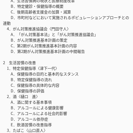
A．生活習慣病の現状と医療制度改革
B．特定健診・保健指導の概要
C．後期高齢者支援金の加算・減算
D．市町村などにおいて実施されるポピュレーションアプローチとの
連動
4．がん対策推進協議会〈門田守人〉
A．「がん対策基本法」と「がん対策推進協議会」
B．がん対策推進基本計画の策定
C．第2期がん対策推進基本計画の内容
D．第2期がん対策推進基本計画の中間報告
2 生活習慣の改善
1．特定保健指導〈津下一代〉
A．保健指導の目的と基本的なスタンス
B．特定保健指導の流れ
C．保健指導の具体的な内容
D．保健指導の評価
2．酒〈樋口 進〉
A．酒に関する基本事項
B．アルコールによる健康影響
C．アルコールによる社会的影響
D．アルコール依存症
E．飲酒習慣の改善指導
3．たばこ〈山口直人〉