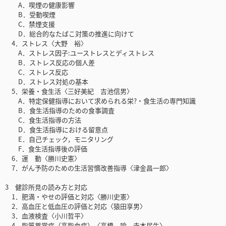
A．喫煙の健康影響
B．受動喫煙
C．禁煙支援
D．総合的なたばこ対策の推進に向けて
4．ストレス〈大野 裕〉
A．ストレス因子:ユーストレスとディストレス
B．ストレス反応の個人差
C．ストレス反応
D．ストレス対処の基本
5．栄養・食生活〈三好美紀 吉池信男〉
A．特定保健指導において求められる栄?・食生活の専門知識
B．食生活指導のための食事調査
C．食生活指導の方法
D．食生活指導における留意点
E．自己チェック，モニタリング
F．食生活指導後の評価
6．運 動〈勝川史憲〉
7．がん予防のための生活習慣改善指導〈津金昌一郎〉
3 健診所見の読み方と対応
1．肥満・やせの評価と対応〈勝川史憲〉
2．高血圧と低血圧の評価と対応〈猿田享男〉
3．血液検査〈小川哲平〉
4．脂質異常症（高脂血症）〈高橋 諭 寺本民生〉